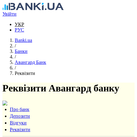
Перейти до основного вмісту
Увійти
УКР
РУС
Banki.ua
/
Банки
/
Авангард Банк
/
Реквізити
Реквізити Авангард банку
Про банк
Депозити
Відгуки
Реквізити