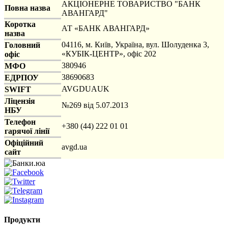
АКЦІОНЕРНЕ ТОВАРИСТВО "БАНК
Повна назва
АВАНГАРД"
Коротка
АТ «БАНК АВАНГАРД»
назва
04116, м. Київ, Україна, вул. Шолуденка 3,
Головний
«КУБІК-ЦЕНТР», офіс 202
офіс
380946
МФО
38690683
ЕДРПОУ
AVGDUAUK
SWIFT
Ліцензія
№269 від 5.07.2013
НБУ
Телефон
+380 (44) 222 01 01
гарячої лінії
Офіційний
avgd.ua
сайт
Продукти