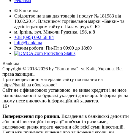
Реклама
© Банки.юа
Свідоцтво на знак для товарів і послуг № 181983 від
10.02.2014. Власником торгівельної марки «Банки» та
адміністратором сайту є Паламарчук С.Ю.
м. Ірпінь, вул. Миколи Руденка, 19б, к.8
+38 (095) 692-58-84
info@banki.ua
Режим роботи: Пн-Пт з 09:00 до 18:00
Banki.ua
Copyright © 2018-2026 by "Банки.юа". м. Київ, Україна. Всі
права захищені.
При використанні матеріалів сайту посилання на
https://banki.ua обов'язкове!
Сайт не є фінансовою установою, не видає кредити і не несе
відповідальності за будь-які укладені договори. Інформація на
ньому несе виключно інформаційний характер.
16+
Попередження про ризики.
Вкладення в банківські депозити
або інші інвестиційні операції пов'язані з ризиками,
включаючи ризик втрати частини або всієї суми інвестицій.
Перш ніж приймати рішення про здійснення угоди, ви