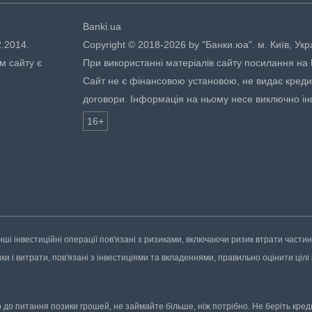
Banki.ua
2.2014.
Copyright © 2018-2026 by "Банки.юа". м. Київ, Укр
м сайту є
При використанні матеріалів сайту посилання на ht
Сайт не є фінансовою установою, не видає кредити
договори. Інформація на ньому несе виключно і
16+
нші інвестиційні операції пов'язані з ризиками, включаючи ризик втрати части
 і витрати, пов'язані з інвестиціями та вкладеннями, правильно оцінити цілі і
до питання позики грошей, не займайте більше, ніж потрібно. Не беріть кредит