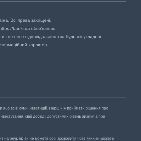
аїна. Всі права захищені.
tps://banki.ua обов'язкове!
 і не несе відповідальності за будь-які укладені
нформаційний характер.
ни або всієї суми інвестицій. Перш ніж приймати рішення про
нвестування, свій досвід і допустимий рівень ризику, а при
 на речі, які ви не можете собі дозволити і без яких ви можете