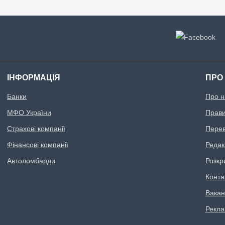
ІНФОРМАЦІЯ
ПРО
Банки
Про н
МФО України
Правил
Страхові компанії
Перев
Фінансові компанії
Редак
Автоломбарди
Розкр
Конта
Вакан
Рекл