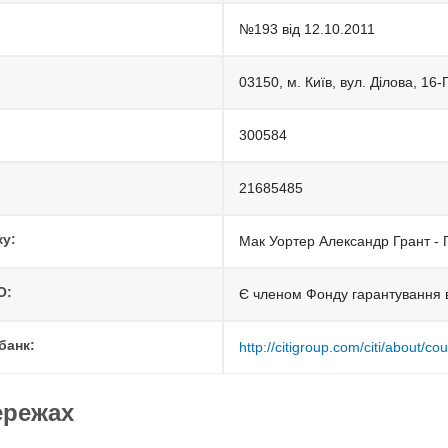
№193 від 12.10.2011
03150, м. Київ, вул. Ділова, 16-
300584
21685485
ку:
Мак Уортер Александр Грант - 
О:
Є членом Фонду гарантування в
банк:
http://citigroup.com/citi/about/co
ережах