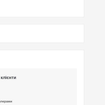
 клієнти
паперами