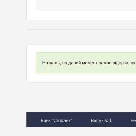
На жаль, на даний момент немає відгуків про
Банк "Сітібанк"
Відгуків:
1
Ре