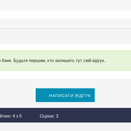
 банк. Будьте першим, хто залишить тут свій відгук.
НАПИСАТИ ВІДГУК
йтинг:
4
з
5
Оцінок:
3