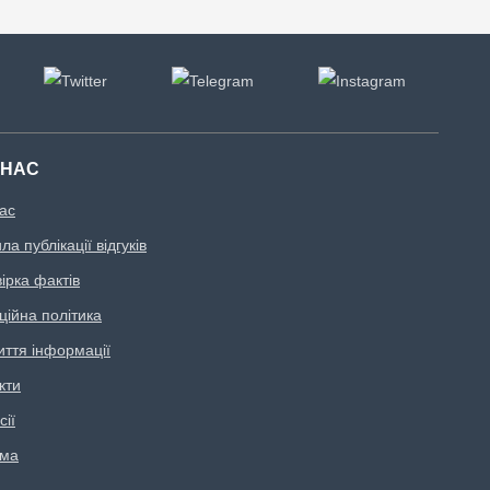
 НАС
ас
а публікації відгуків
ірка фактів
ційна політика
иття інформації
кти
сії
ама