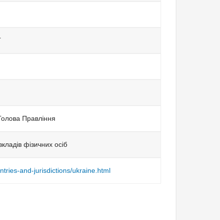
Г
Голова Правління
кладів фізичних осіб
untries-and-jurisdictions/ukraine.html