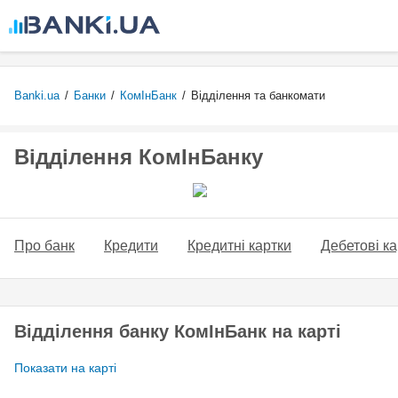
Перейти
до
основного
вмісту
Banki.ua
/
Банки
/
КомІнБанк
/
Відділення та банкомати
Відділення КомІнБанку
Про банк
Кредити
Кредитні картки
Дебетові ка
Відділення банку КомІнБанк на карті
Показати на карті