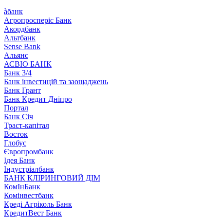
àбанк
Агропросперіс Банк
Акордбанк
Альтбанк
Sense Bank
Альянс
АСВІО БАНК
Банк 3/4
Банк інвестицій та заощаджень
Банк Грант
Банк Кредит Дніпро
Портал
Банк Січ
Траст-капітал
Восток
Глобус
Європромбанк
Ідея Банк
Індустріалбанк
БАНК КЛІРИНГОВИЙ ДІМ
КомІнБанк
Комінвестбанк
Креді Агріколь Банк
КредитВест Банк