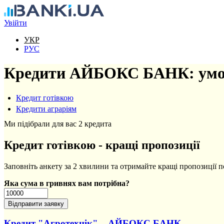
Перейти до основного вмісту
Увійти
УКР
РУС
Кредити АЙБОКС БАНК: умов
Кредит готівкою
Кредити аграріям
Ми підібрали для вас 2 кредита
Кредит готівкою - кращі пропозиції
Заповніть анкету за 2 хвилини та отримайте кращі пропозиції п
Яка сума в гривнях вам потрібна?
Кредит "Агротехнік" – АЙБОКС БАНК