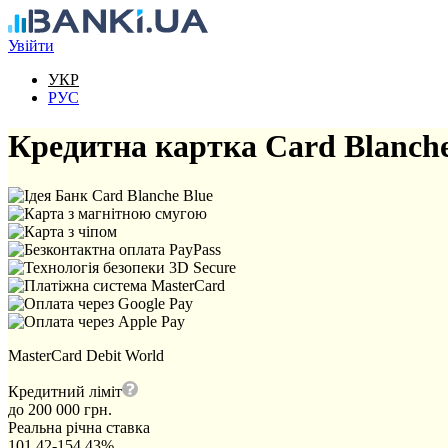
Перейти до основного вмісту
Увійти
УКР
РУС
Кредитна картка Card Blanche 
MasterCard Debit World
Кредитний ліміт
до 200 000 грн.
Реальна річна ставка
101,42-154,43%