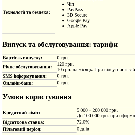
Чіп
PayPass
Технології та безпека:
3D Secure
Google Pay
Apple Pay
Випуск та обслуговування: тарифи
Вартість випуску:
0 грн.
120 грн.
Річне обслуговування:
10 грн. на місяць. При відсутності за
0 грн.
SMS інформування:
0 грн.
Онлайн-банк:
Умови користування
5 000 – 200 000 грн.
Кредитний ліміт:
До 100 000 грн. при оформле
72.0%
Відсоткова ставка:
0 днів
Пільговий період: