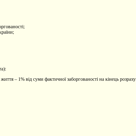
оргованості;
країни;
а):
життя – 1% від суми фактичної заборгованості на кінець розрахун