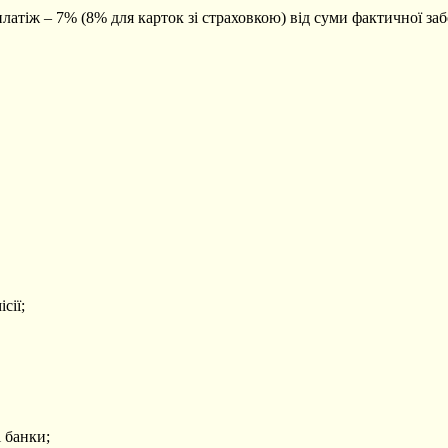
латіж – 7% (8% для карток зі страховкою) від суми фактичної заб
сії;
 банки;