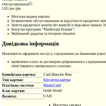
Обслуговування
120 грн./рік
Миттєва видача картки;
Безкоштовне обслуговування за відсутності кредитної заб
Зняття кредитних коштів без комісій в будь-яких банках У
Бонусна програма "Mastercard Більше";
Мобільний додаток та інтернет-банкінг.
Довідкова інформація
Можливість оформити послугу страхування (за бажанням клієнт
щомісячна плата за договором добровільного страхування 
обов’язкового мінімального платежу.
Банківська картка:
Card Blanche Blue
Кредитна картка
Тип картки:
MasterCard
Платіжна система:
Debit World
Клас картки:
UAH
Валюта:
Магнітна смужка