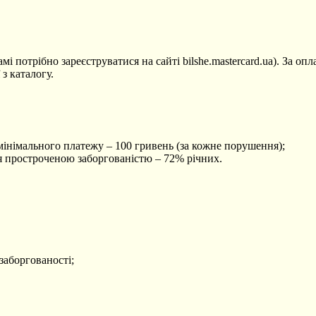
амі потрібно зареєструватися на сайті bilshe.mastercard.ua). За 
з каталогу.
мінімального платежу – 100 гривень (за кожне порушення);
я простроченою заборгованістю – 72% річних.
заборгованості;