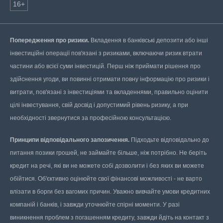
16+
Попередження про ризики.
Вкладення в банківські депозити або інші
інвестиційні операції пов'язані з ризиками, включаючи ризик втрати
частини або всієї суми інвестицій. Перш ніж приймати рішення про
здійснення угоди, ви повинні отримати повну інформацію про ризики і
витрати, пов'язані з інвестиціями та вкладеннями, правильно оцінити
цілі інвестування, свій досвід і допустимий рівень ризику, а при
необхідності звернутися за професійною консультацією.
Принципи відповідального запозичення.
Підходьте відповідально до
питання позики грошей, не займайте більше, ніж потрібно. Не беріть
кредит на речі, які ви не можете собі дозволити і без яких ви можете
обійтися. Об'єктивно оцінюйте свої фінансові можливості - не варто
влізати в борги без вагомих причин. Уважно вивчайте умови кредитних
компаній і банків, і завжди уточнюйте спірні моменти. У разі
виникнення проблем з погашенням кредиту, завжди йдіть на контакт з