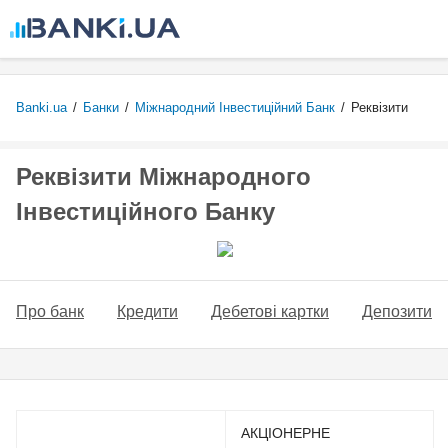
Перейти
до
основного
вмісту
Banki.ua
/
Банки
/
Міжнародний Інвестиційний Банк
/
Реквізити
Реквізити Міжнародного
Інвестиційного Банку
Про банк
Кредити
Дебетові картки
Депозити
АКЦІОНЕРНЕ