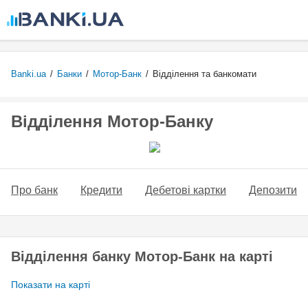
Перейти
до
основного
вмісту
Banki.ua
/
Банки
/
Мотор-Банк
/
Відділення та банкомати
Відділення Мотор-Банку
Про банк
Кредити
Дебетові картки
Депозити
Відділення банку Мотор-Банк на карті
Показати на карті