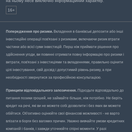
на ньому несе виключно інформаційний характер.
16+
Попередження про ризики.
Вкладення в банківські депозити або інші
інвестиційні операції пов'язані з ризиками, включаючи ризик втрати
частини або всієї суми інвестицій. Перш ніж приймати рішення про
здійснення угоди, ви повинні отримати повну інформацію про ризики і
витрати, пов'язані з інвестиціями та вкладеннями, правильно оцінити
цілі інвестування, свій досвід і допустимий рівень ризику, а при
необхідності звернутися за професійною консультацією.
Принципи відповідального запозичення.
Підходьте відповідально до
питання позики грошей, не займайте більше, ніж потрібно. Не беріть
кредит на речі, які ви не можете собі дозволити і без яких ви можете
обійтися. Об'єктивно оцінюйте свої фінансові можливості - не варто
влізати в борги без вагомих причин. Уважно вивчайте умови кредитних
компаній і банків, і завжди уточнюйте спірні моменти. У разі