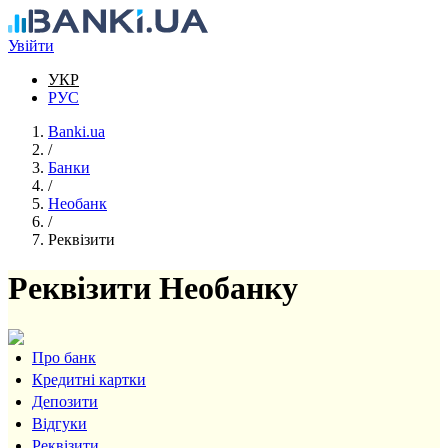
Перейти до основного вмісту
Увійти
УКР
РУС
Banki.ua
/
Банки
/
Необанк
/
Реквізити
Реквізити Необанку
Про банк
Кредитні картки
Депозити
Відгуки
Реквізити