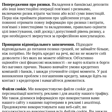
Попередження про ризики.
Вкладення в банківські депозити
або інші інвестиційні операції пов'язані з ризиками,
включаючи ризик втрати частини або всієї суми інвестицій.
Перш ніж приймати рішення про здійснення угоди, ви
повинні отримати повну інформацію про ризики і витрати,
пов'язані з інвестиціями та вкладеннями, правильно оцінити
цілі інвестування, свій досвід і допустимий рівень ризику, а
при необхідності звернутися за професійною консультацією.
Принципи відповідального запозичення.
Підходьте
відповідально до питання позики грошей, не займайте більше,
ніж потрібно. Не беріть кредит на речі, які ви не можете собі
дозволити і без яких ви можете обійтися. Об'єктивно
оцінюйте свої фінансові можливості - не варто влізати в борги
без вагомих причин. Уважно вивчайте умови кредитних
компаній і банків, і завжди уточнюйте спірні моменти. У разі
виникнення проблем з погашенням кредиту, завжди йдіть на
контакт з кредитором і намагайтеся домовитися.
Файли cookie.
Ми використовуємо файли cookie для
персоналізації контенту, реклами і для аналізу нашого трафіку.
Ми також ділимося інформацією про використання вами
нашого сайту з нашими партнерами в рекламі і аналітиці.
Продовжуючи використовувати наш веб-сайт, ви
погоджуєтеся на використання всіх файлів cookie. Ви завжди