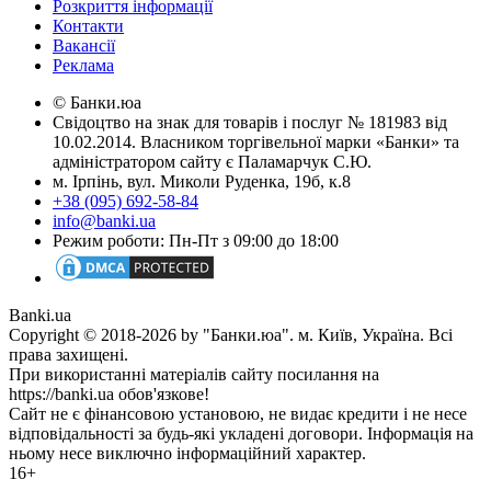
Розкриття інформації
Контакти
Вакансії
Реклама
© Банки.юа
Свідоцтво на знак для товарів і послуг № 181983 від
10.02.2014. Власником торгівельної марки «Банки» та
адміністратором сайту є Паламарчук С.Ю.
м. Ірпінь, вул. Миколи Руденка, 19б, к.8
+38 (095) 692-58-84
info@banki.ua
Режим роботи: Пн-Пт з 09:00 до 18:00
Banki.ua
Copyright © 2018-2026 by "Банки.юа". м. Київ, Україна. Всі
права захищені.
При використанні матеріалів сайту посилання на
https://banki.ua обов'язкове!
Сайт не є фінансовою установою, не видає кредити і не несе
відповідальності за будь-які укладені договори. Інформація на
ньому несе виключно інформаційний характер.
16+