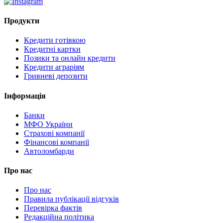
Продукти
Кредити готівкою
Кредитні картки
Позики та онлайн кредити
Кредити аграріям
Гривневі депозити
Інформація
Банки
МФО України
Страхові компанії
Фінансові компанії
Автоломбарди
Про нас
Про нас
Правила публікації відгуків
Перевірка фактів
Редакційна політика