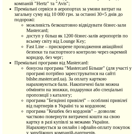
компаній "Hertz" та "Avis";
Преміальні сервіси в аеропортах за умови витрат на
загальну суму від 10 000 грн. за останні 30+5 днів до
подорожі:
можливість безкоштовно відвідувати бізнес-зали
Mastercard;
доступ у більш як 1200 бізнес-залів аеропортів по
всьому світу від Lounge Key;
Fast Line – прискорене проходження авіаційної
безпеки та паспортного контролю через окремий
коридор, без черг;
Преміальні програми від Mastercard:
бонусна програма "Mastercard Більше" (для участі у
програмі потрібно зареєструватися на сайті
bilshe.mastercard.ua). За оплату карткою
нараховуються бали. Накопичені бали можна
обміняти на знижки, подарунки або спеціальні
пропозиції з каталогу;
програма "Безцінні привілеї" – особливі привілеї
від партнерів в Україні та за кордоном;
програма "Кешбек без кордонів" – дозволяє
частково повернути витрачені кошти на свою
картку в разі купівлі за межами України.
Нараховується за онлайн і офлайн-оплату покупок
у зарубіжних компаній-партнерів.