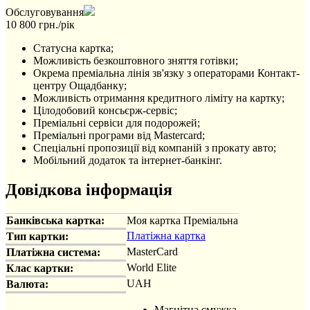
Обслуговування
10 800 грн./рік
Статусна картка;
Можливість безкоштовного зняття готівки;
Окрема преміальна лінія зв'язку з операторами Контакт-
центру Ощадбанку;
Можливість отримання кредитного ліміту на картку;
Цілодобовий консьєрж-сервіс;
Преміальні сервіси для подорожей;
Преміальні програми від Mastercard;
Спеціальні пропозиції від компаній з прокату авто;
Мобільний додаток та інтернет-банкінг.
Довідкова інформація
Банківська картка:
Моя картка Преміальна
Платіжна картка
Тип картки:
MasterCard
Платіжна система:
World Elite
Клас картки:
UAH
Валюта:
Магнітна смужка