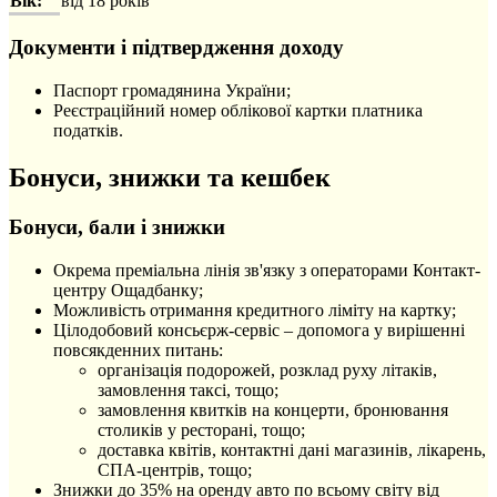
Вік:
від 18 років
Документи і підтвердження доходу
Паспорт громадянина України;
Реєстраційний номер облікової картки платника
податків.
Бонуси, знижки та кешбек
Бонуси, бали і знижки
Окрема преміальна лінія зв'язку з операторами Контакт-
центру Ощадбанку;
Можливість отримання кредитного ліміту на картку;
Цілодобовий консьєрж-сервіс – допомога у вирішенні
повсякденних питань:
організація подорожей, розклад руху літаків,
замовлення таксі, тощо;
замовлення квитків на концерти, бронювання
столиків у ресторані, тощо;
доставка квітів, контактні дані магазинів, лікарень,
СПА-центрів, тощо;
Знижки до 35% на оренду авто по всьому світу від