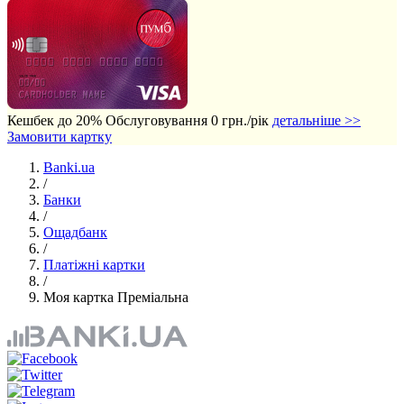
Кешбек до 20%
Обслуговування 0 грн./рік
детальніше >>
Замовити картку
Banki.ua
/
Банки
/
Ощадбанк
/
Платіжні картки
/
Моя картка Преміальна