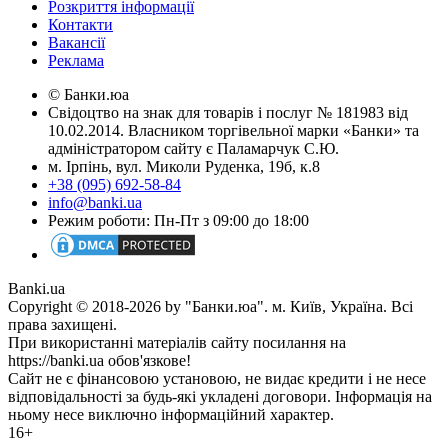
Розкриття інформації
Контакти
Вакансії
Реклама
© Банки.юа
Свідоцтво на знак для товарів і послуг № 181983 від
10.02.2014. Власником торгівельної марки «Банки» та
адміністратором сайту є Паламарчук С.Ю.
м. Ірпінь, вул. Миколи Руденка, 19б, к.8
+38 (095) 692-58-84
info@banki.ua
Режим роботи: Пн-Пт з 09:00 до 18:00
Banki.ua
Copyright © 2018-2026 by "Банки.юа". м. Київ, Україна. Всі
права захищені.
При використанні матеріалів сайту посилання на
https://banki.ua обов'язкове!
Сайт не є фінансовою установою, не видає кредити і не несе
відповідальності за будь-які укладені договори. Інформація на
ньому несе виключно інформаційний характер.
16+