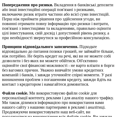
Попередження про ризики.
Вкладення в банківські депозити
або інші інвестиційні операції пов'язані з ризиками,
включаючи ризик втрати частини або всієї суми інвестицій.
Перш ніж приймати рішення про здійснення угоди, ви
повинні отримати повну інформацію про ризики і витрати,
пов'язані з інвестиціями та вкладеннями, правильно оцінити
цілі інвестування, свій досвід і допустимий рівень ризику, а
при необхідності звернутися за професійною консультацією.
Принципи відповідального запозичення.
Підходьте
відповідально до питання позики грошей, не займайте більше,
ніж потрібно. Не беріть кредит на речі, які ви не можете собі
дозволити і без яких ви можете обійтися. Об'єктивно
оцінюйте свої фінансові можливості - не варто влізати в борги
без вагомих причин. Уважно вивчайте умови кредитних
компаній і банків, і завжди уточнюйте спірні моменти. У разі
виникнення проблем з погашенням кредиту, завжди йдіть на
контакт з кредитором і намагайтеся домовитися.
Файли cookie.
Ми використовуємо файли cookie для
персоналізації контенту, реклами і для аналізу нашого трафіку.
Ми також ділимося інформацією про використання вами
нашого сайту з нашими партнерами в рекламі і аналітиці.
Продовжуючи використовувати наш веб-сайт, ви
погоджуєтеся на використання всіх файлів cookie. Ви завжди