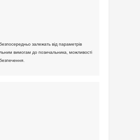
озбивкою);
 безпосередньо залежать від параметрів
альним вимогам до позичальника, можливості
абезпечення.