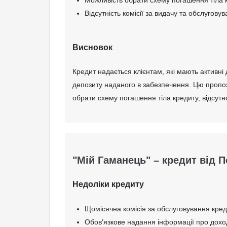
Паспорт громадянина України;
Відсутність комісії за видачу та обслуговув
Реєстраційний номер облікової картки платник
Довідку з місця роботи із зазначенням посади
Висновок
Інші документи на вимогу банку.
Кредит надається клієнтам, які мають активні
депозиту наданого в забезпечення. Цю пропо
Вік позичальника
обрати схему погашення тіла кредиту, відсутно
від 20 до 60
"Мій Гаманець" – кредит від 
Недоліки кредиту
Щомісячна комісія за обслуговування кред
Обов'язкове надання інформації про дохо