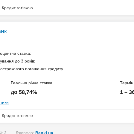
Кредит готівкою
анк
рн.)
оцентна ставка;
ування до 3 років;
ів
острокового погашення кредиту.
Реальна річна ставка
Термін
до 58,74%
1 – 3
стики
Кредит готівкою
з тарифами власника терміналу;
ї України – згідно з тарифами банку.
й:
2
Джерело:
Banki.ua