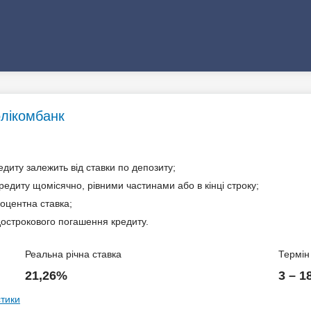
олікомбанк
едиту залежить від ставки по депозиту;
едиту щомісячно, рівними частинами або в кінці строку;
оцентна ставка;
острокового погашення кредиту.
Реальна річна ставка
Термін
21,26%
3 – 1
стики