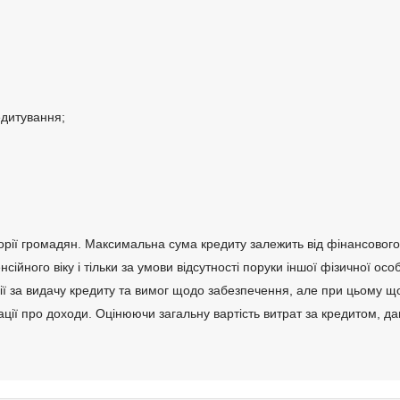
едитування;
орії громадян. Максимальна сума кредиту залежить від фінансового
йного віку і тільки за умови відсутності поруки іншої фізичної ос
ісії за видачу кредиту та вимог щодо забезпечення, але при цьому щ
ації про доходи. Оцінюючи загальну вартість витрат за кредитом, д