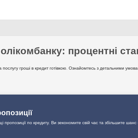
Перейти
до
основного
вмісту
Полікомбанку: процентні ста
а послугу гроші в кредит готівкою. Ознайомтесь з детальними умов
ропозиції
щі пропозиції по кредиту. Ви зекономите свій час та збільшите шанс