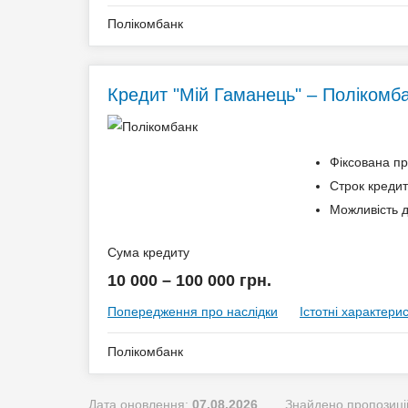
Полікомбанк
Додаткові умови
Кредит "Мій Гаманець" – Полікомб
Одноразова комісія: 1% (мін. 500, макс. 5000 г
Щомісячна комісія: 0.00%
Застава: Депозит
Фіксована пр
Спосіб погашення: Aннуітет
Строк кредит
Дострокове погашення: Дострокове без штраф
Можливість д
Без страхування
Сума кредиту
10 000 – 100 000 грн.
Способи погашення кредиту
Попередження про наслідки
Істотні характери
Через касу банку – без комісії;
Полікомбанк
Через термінал самообслуговування – згідно 
Через відділення будь-яких банків на територі
Додаткові умови
Дата оновлення:
07.08.2026
Знайдено пропозиці