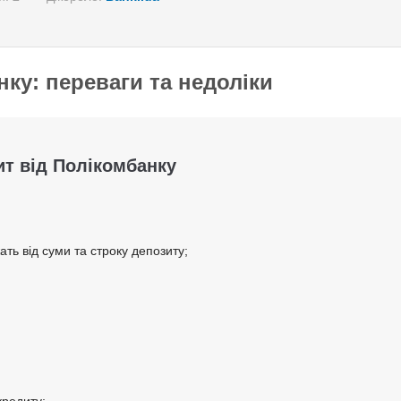
ку: переваги та недоліки
а податків;
ів
ит від Полікомбанку
ть від суми та строку депозиту;
з тарифами власника терміналу;
ї України – згідно з тарифами банку.
кредиту;