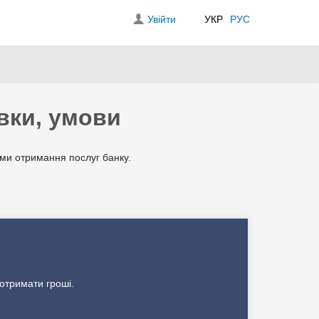
Увійти
УКР
РУС
вки, умови
ами отримання послуг банку.
 отримати гроші.