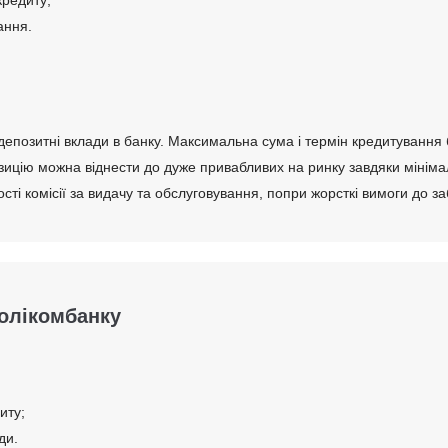
ання.
а податків;
 та отриманого доходу протягом 6 останніх місяців (з помісячною р
 депозитні вклади в банку. Максимальна сума і термін кредитування
зицію можна віднести до дуже привабливих на ринку завдяки мінім
сті комісії за видачу та обслуговування, попри жорсткі вимоги до з
Полікомбанку
иту;
ди.