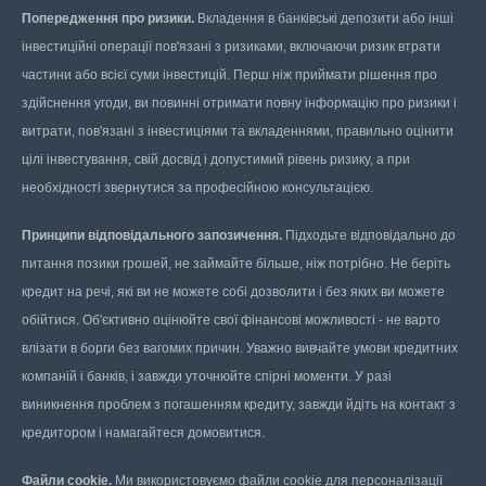
Попередження про ризики.
Вкладення в банківські депозити або інші
інвестиційні операції пов'язані з ризиками, включаючи ризик втрати
частини або всієї суми інвестицій. Перш ніж приймати рішення про
здійснення угоди, ви повинні отримати повну інформацію про ризики і
витрати, пов'язані з інвестиціями та вкладеннями, правильно оцінити
цілі інвестування, свій досвід і допустимий рівень ризику, а при
необхідності звернутися за професійною консультацією.
Принципи відповідального запозичення.
Підходьте відповідально до
питання позики грошей, не займайте більше, ніж потрібно. Не беріть
кредит на речі, які ви не можете собі дозволити і без яких ви можете
обійтися. Об'єктивно оцінюйте свої фінансові можливості - не варто
влізати в борги без вагомих причин. Уважно вивчайте умови кредитних
компаній і банків, і завжди уточнюйте спірні моменти. У разі
виникнення проблем з погашенням кредиту, завжди йдіть на контакт з
кредитором і намагайтеся домовитися.
Файли cookie.
Ми використовуємо файли cookie для персоналізації