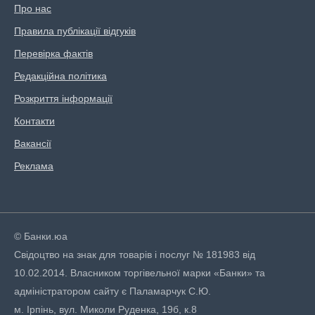
Про нас
Правила публікації відгуків
Перевірка фактів
Редакційна політика
Розкриття інформації
Контакти
Вакансії
Реклама
© Банки.юа
Свідоцтво на знак для товарів і послуг № 181983 від
10.02.2014. Власником торгівельної марки «Банки» та
адміністратором сайту є Паламарчук С.Ю.
м. Ірпінь, вул. Миколи Руденка, 19б, к.8