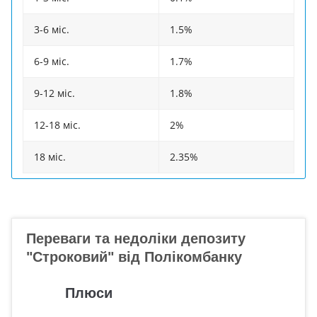
3-6 міс.
1.5%
6-9 міс.
1.7%
9-12 міс.
1.8%
12-18 міс.
2%
18 міс.
2.35%
Переваги та недоліки депозиту
"Строковий" від Полікомбанку
Плюси