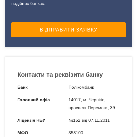
надійних банках.
Контакти та реквізити банку
Банк
Полікомбанк
Головний офіс
14017, м. Чернігів,
проспект Перемоги, 39
Ліцензія НБУ
№152 від 07.11.2011
МФО
353100