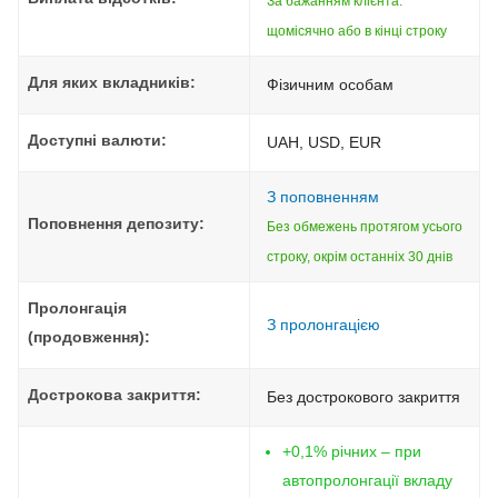
За бажанням клієнта:
щомісячно або в кінці строку
Для яких вкладників:
Фізичним особам
Доступні валюти:
UAH, USD, EUR
З поповненням
Поповнення депозиту:
Без обмежень протягом усього
строку, окрім останніх 30 днів
Пролонгація
З пролонгацією
(продовження):
Дострокова закриття:
Без дострокового закриття
+0,1% річних – при
автопролонгації вкладу