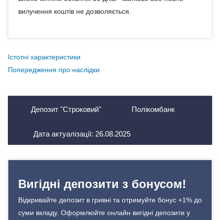
вилучення коштів не дозволяється.
Істотні характеристики
Попередження про наслідки
Депозит "Строковий"
Полікомбанк
Дата актуалізації:
26.08.2025
Вигідні депозити з бонусом!
Відкривайте депозит в гривні та отримуйте бонус +1% до
суми вкладу. Оформлюйте онлайн вигідні депозити у