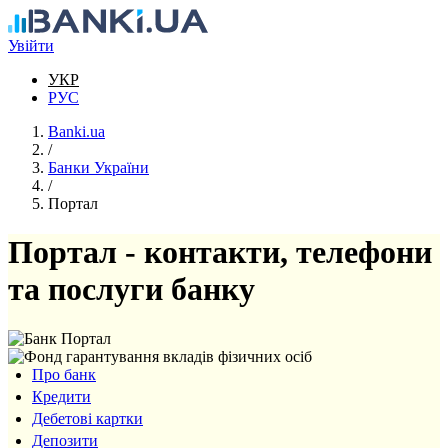
Перейти до основного вмісту
Увійти
УКР
РУС
Banki.ua
/
Банки України
/
Портал
Портал - контакти, телефони
та послуги банку
Про банк
Кредити
Дебетові картки
Депозити