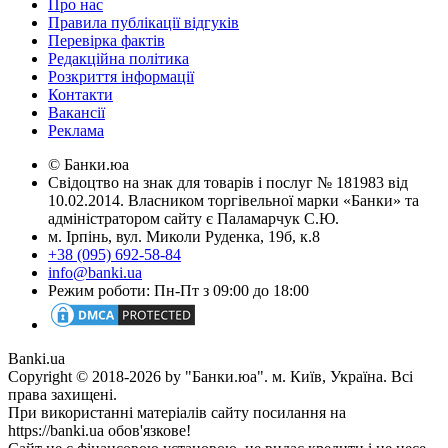
Про нас
Правила публікації відгуків
Перевірка фактів
Редакційна політика
Розкриття інформації
Контакти
Вакансії
Реклама
© Банки.юа
Свідоцтво на знак для товарів і послуг № 181983 від
10.02.2014. Власником торгівельної марки «Банки» та
адміністратором сайту є Паламарчук С.Ю.
м. Ірпінь, вул. Миколи Руденка, 19б, к.8
+38 (095) 692-58-84
info@banki.ua
Режим роботи: Пн-Пт з 09:00 до 18:00
Banki.ua
Copyright © 2018-2026 by "Банки.юа". м. Київ, Україна. Всі
права захищені.
При використанні матеріалів сайту посилання на
https://banki.ua обов'язкове!