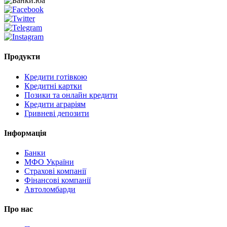
Продукти
Кредити готівкою
Кредитні картки
Позики та онлайн кредити
Кредити аграріям
Гривневі депозити
Інформація
Банки
МФО України
Страхові компанії
Фінансові компанії
Автоломбарди
Про нас