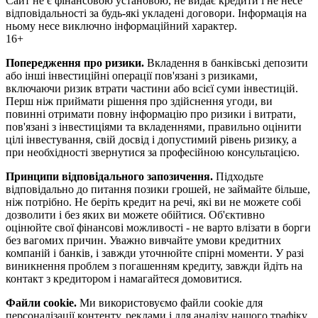
Сайт не є фінансовою установою, не видає кредити і не несе
відповідальності за будь-які укладені договори. Інформація на
ньому несе виключно інформаційний характер.
16+
Попередження про ризики.
Вкладення в банківські депозити
або інші інвестиційні операції пов'язані з ризиками,
включаючи ризик втрати частини або всієї суми інвестицій.
Перш ніж приймати рішення про здійснення угоди, ви
повинні отримати повну інформацію про ризики і витрати,
пов'язані з інвестиціями та вкладеннями, правильно оцінити
цілі інвестування, свій досвід і допустимий рівень ризику, а
при необхідності звернутися за професійною консультацією.
Принципи відповідального запозичення.
Підходьте
відповідально до питання позики грошей, не займайте більше,
ніж потрібно. Не беріть кредит на речі, які ви не можете собі
дозволити і без яких ви можете обійтися. Об'єктивно
оцінюйте свої фінансові можливості - не варто влізати в борги
без вагомих причин. Уважно вивчайте умови кредитних
компаній і банків, і завжди уточнюйте спірні моменти. У разі
виникнення проблем з погашенням кредиту, завжди йдіть на
контакт з кредитором і намагайтеся домовитися.
Файли cookie.
Ми використовуємо файли cookie для
персоналізації контенту, реклами і для аналізу нашого трафіку.