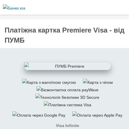
Перейти
до
основного
вмісту
Платіжна картка Premiere Visa - від
ПУМБ
Visa Infinite