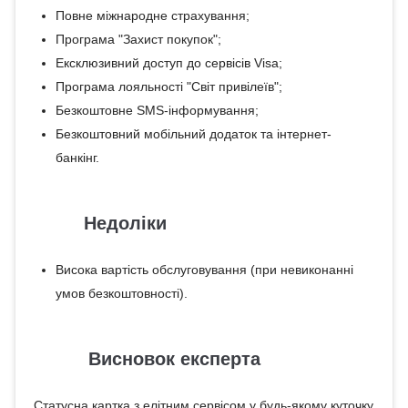
Повне міжнародне страхування;
Програма "Захист покупок";
Ексклюзивний доступ до сервісів Visa;
Програма лояльності "Світ привілеїв";
Безкоштовне SMS-інформування;
Безкоштовний мобільний додаток та інтернет-
банкінг.
Недоліки
Висока вартість обслуговування (при невиконанні
умов безкоштовності).
Висновок експерта
Статусна картка з елітним сервісом у будь-якому куточку