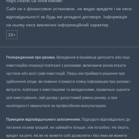
https://banki.ua обов'язкове!
Сайт не є фінансовою установою, не видає кредити і не несе
відповідальності за будь-які укладені договори. Інформація
на ньому несе виключно інформаційний характер.
16+
Попередження про ризики.
Вкладення в банківські депозити або інші
інвестиційні операції пов'язані з ризиками, включаючи ризик втрати
частини або всієї суми інвестицій. Перш ніж приймати рішення про
здійснення угоди, ви повинні отримати повну інформацію про ризики і
витрати, пов'язані з інвестиціями та вкладеннями, правильно оцінити
цілі інвестування, свій досвід і допустимий рівень ризику, а при
необхідності звернутися за професійною консультацією.
Принципи відповідального запозичення.
Підходьте відповідально до
питання позики грошей, не займайте більше, ніж потрібно. Не беріть
кредит на речі, які ви не можете собі дозволити і без яких ви можете