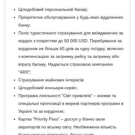
Цілодобовий персональний банкір;
Пріоритетне обслуговування у будь-яких відділеннях
банку;
Поліс туристичного страхування для виїжджаючих за
кордон з покриттям до 50 000 USD. Перебування за
кордоном не більше 60 днів за одну поїздку, включно
з компенсацією за затримку рейсу та затримку або
втрату багажу. Надається страховою компанією
"ARX";
Страхування майнових інтересів;
Цілодобовий консьєрж-сервіс;
Програма лояльності "Світ привілеїв" – знижки та
спеціальні пропозиції в мережі партнерів програми в
Україні та за кордоном;
Картка "Priority Pass" – доступ у бізнес-зали
аеропортів по всьому світу. Необмежена кількість
безкоштовних відвідувань бізнес-залів;