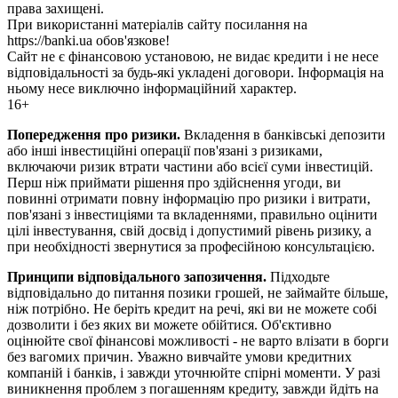
права захищені.
При використанні матеріалів сайту посилання на
https://banki.ua обов'язкове!
Сайт не є фінансовою установою, не видає кредити і не несе
відповідальності за будь-які укладені договори. Інформація на
ньому несе виключно інформаційний характер.
16+
Попередження про ризики.
Вкладення в банківські депозити
або інші інвестиційні операції пов'язані з ризиками,
включаючи ризик втрати частини або всієї суми інвестицій.
Перш ніж приймати рішення про здійснення угоди, ви
повинні отримати повну інформацію про ризики і витрати,
пов'язані з інвестиціями та вкладеннями, правильно оцінити
цілі інвестування, свій досвід і допустимий рівень ризику, а
при необхідності звернутися за професійною консультацією.
Принципи відповідального запозичення.
Підходьте
відповідально до питання позики грошей, не займайте більше,
ніж потрібно. Не беріть кредит на речі, які ви не можете собі
дозволити і без яких ви можете обійтися. Об'єктивно
оцінюйте свої фінансові можливості - не варто влізати в борги
без вагомих причин. Уважно вивчайте умови кредитних
компаній і банків, і завжди уточнюйте спірні моменти. У разі
виникнення проблем з погашенням кредиту, завжди йдіть на