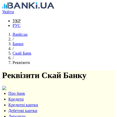
Перейти до основного вмісту
Увійти
УКР
РУС
Banki.ua
/
Банки
/
Скай Банк
/
Реквізити
Реквізити Скай Банку
Про банк
Кредити
Кредитні картки
Дебетові картки
Депозити