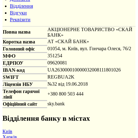
Відділення
Відгуки
Реквізити
АКЦІОНЕРНЕ ТОВАРИСТВО «СКАЙ
Повна назва
БАНК»
АТ «СКАЙ БАНК»
Коротка назва
01054, м. Київ, вул. Гончара Олеся, 76/2
Головний офіс
351254
МФО
09620081
ЕДРПОУ
UA263000010000032008111801026
IBAN-код
REGBUA2K
SWIFT
№32 від 19.06.2018
Ліцензія НБУ
Телефон гарячої
+380 800 503 444
лінії
sky.bank
Офіційний сайт
Відділення банку в містах
Київ
Харків