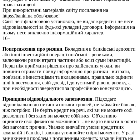
права захищені.
При використанні матеріалів сайту посилання на
https://banki.ua обов'язкове!
Сайт не є фінансовою установою, не видає кредити і не несе
відповідальності за будь-які укладені договори. Інформація на
ньому несе виключно інформаційний характер.
16+
Попередження про ризики.
Вкладення в банківські депозити
або інші інвестиційні операції пов'язані з ризиками,
включаючи ризик втрати частини або всієї суми інвестицій.
Перш ніж приймати рішення про здійснення угоди, ви
повинні отримати повну інформацію про ризики і витрати,
пов'язані з інвестиціями та вкладеннями, правильно оцінити
цілі інвестування, свій досвід і допустимий рівень ризику, а
при необхідності звернутися за професійною консультацією.
Принципи відповідального запозичення.
Підходьте
відповідально до питання позики грошей, не займайте більше,
ніж потрібно. Не беріть кредит на речі, які ви не можете собі
дозволити і без яких ви можете обійтися. Об'єктивно
оцінюйте свої фінансові можливості - не варто влізати в борги
без вагомих причин. Уважно вивчайте умови кредитних
компаній і банків, і завжди уточнюйте спірні моменти. У разі
виникнення проблем з погашенням кредиту, завжди йдіть на