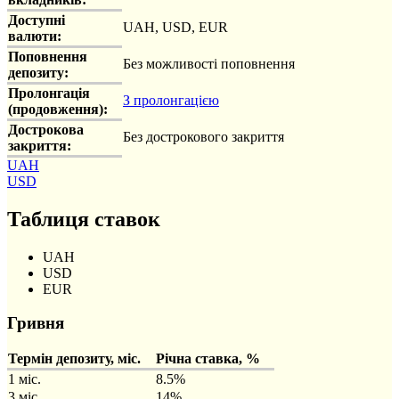
Доступні
UAH, USD, EUR
валюти:
Поповнення
Без можливості поповнення
депозиту:
Пролонгація
З пролонгацією
(продовження):
Дострокова
Без дострокового закриття
закриття:
UAH
USD
Таблиця ставок
UAH
USD
EUR
Гривня
Термін депозиту, міс.
Річна ставка, %
1 міс.
8.5%
3 міс.
14%