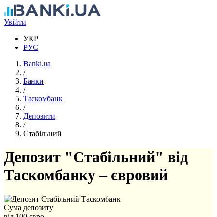
Перейти до основного вмісту
Увійти
УКР
РУС
Banki.ua
/
Банки
/
Таскомбанк
/
Депозити
/
Стабільний
Депозит "Стабільний" від
Таскомбанку – євровий
Сума депозиту
від 100 євро