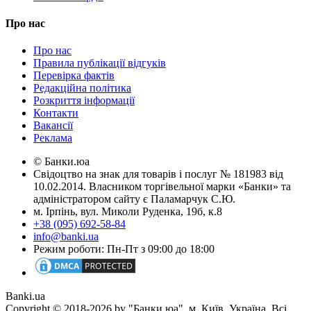
Про нас
Про нас
Правила публікації відгуків
Перевірка фактів
Редакційна політика
Розкриття інформації
Контакти
Вакансії
Реклама
© Банки.юа
Свідоцтво на знак для товарів і послуг № 181983 від
10.02.2014. Власником торгівельної марки «Банки» та
адміністратором сайту є Паламарчук С.Ю.
м. Ірпінь, вул. Миколи Руденка, 19б, к.8
+38 (095) 692-58-84
info@banki.ua
Режим роботи: Пн-Пт з 09:00 до 18:00
Banki.ua
Copyright © 2018-2026 by "Банки.юа". м. Київ, Україна. Всі