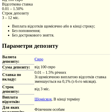
Відсоткова ставка
0.01 – 1.50%
Строк депозиту
3 – 12 міс.
Виплата відсотків щомісячно або в кінці строку;
Без поповнення;
Без дострокового зняття.
Параметри депозиту
Валюта
Євро
депозиту:
від 100 євро
Сума депозиту:
0.01 – 1.5% річних
Ставка по
Зі щомісячною виплатою відсотків ставка
вкладу:
зменшується на 0,1% (з 6-го місяця).
Строк
від 3 міс.
депозиту:
Виплата
Щомісяця
, В кінці терміну
відсотків:
Для яких
Фізичним особам
вкладників: