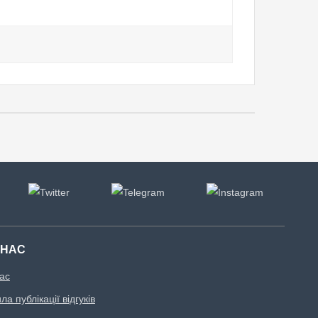
 НАС
ас
а публікації відгуків