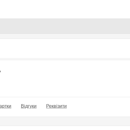
Перейти
до
основного
вмісту
у
артки
Відгуки
Реквізити