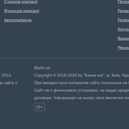
Страхові компанії
Перев
Фінансові компанії
Редак
Автоломбарди
Розкр
Конта
Вакан
Рекл
Banki.ua
2.2014.
Copyright © 2018-2026 by "Банки.юа". м. Київ, Укр
м сайту є
При використанні матеріалів сайту посилання на ht
Сайт не є фінансовою установою, не видає кредити
договори. Інформація на ньому несе виключно і
16+