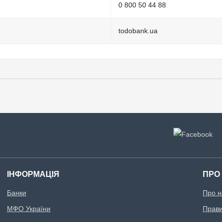
0 800 50 44 88
todobank.ua
ІНФОРМАЦІЯ
ПРО
Банки
Про н
МФО України
Правил