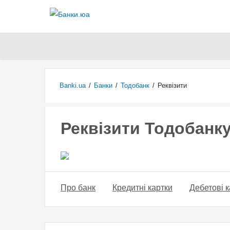
Banki.ua
/
Банки
/
Тодобанк
/
Реквізити
Реквізити Тодобанк
Про банк
Кредитні картки
Дебетові к