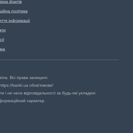
ірка фактів
ційна політика
иття інформації
кти
сії
ама
аїна. Всі права захищені.
tps://banki.ua обов'язкове!
 і не несе відповідальності за будь-які укладені
нформаційний характер.