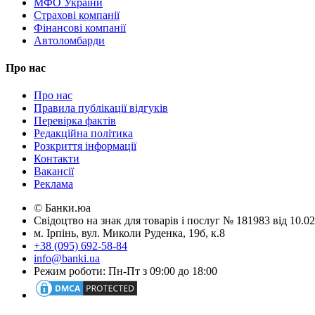
МФО України
Страхові компанії
Фінансові компанії
Автоломбарди
Про нас
Про нас
Правила публікації відгуків
Перевірка фактів
Редакційна політика
Розкриття інформації
Контакти
Вакансії
Реклама
© Банки.юа
Свідоцтво на знак для товарів і послуг № 181983 від 10.
м. Ірпінь, вул. Миколи Руденка, 19б, к.8
+38 (095) 692-58-84
info@banki.ua
Режим роботи: Пн-Пт з 09:00 до 18:00