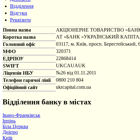
Відділення
Відгуки
Реквізити
Повна назва
АКЦІОНЕРНЕ ТОВАРИСТВО «БАНК
АТ «БАНК «УКРАЇНСЬКИЙ КАПІТА
Коротка назва
03117, м. Київ, просп. Берестейський, 
Головний офіс
320371
МФО
22868414
ЕДРПОУ
UKCAUAUK
SWIFT
№26 від 01.11.2011
Ліцензія НБУ
0800 210 804
Телефон гарячої лінії
ukrcapital.com.ua
Офіційний сайт
Відділення банку в містах
Івано-Франківськ
Ірпінь
Біла Церква
Дніпро
Київ