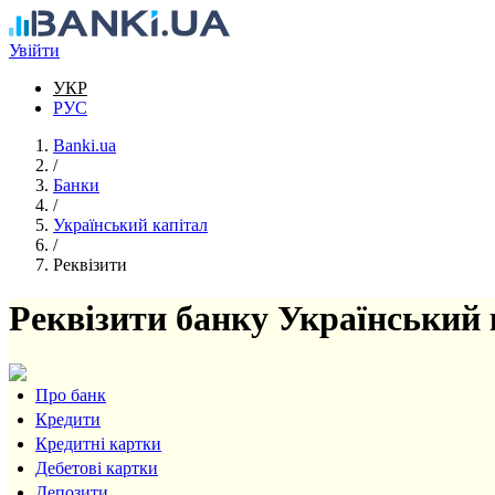
Перейти до основного вмісту
Увійти
УКР
РУС
Banki.ua
/
Банки
/
Український капітал
/
Реквізити
Реквізити банку Український 
Про банк
Кредити
Кредитні картки
Дебетові картки
Депозити