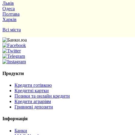
Львів
Одеса
Полтава
Харків
Всі міста
Продукти
Кредити готівкою
Кредитні картки
Позики та онлайн кредити
Кредити аграріям
Гривневі депозити
Інформація
Банки