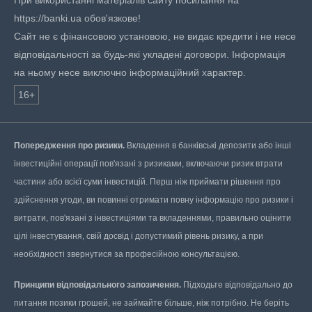
При використанні матеріалів сайту посилання на
https://banki.ua обов'язкове!
Сайт не є фінансовою установою, не видає кредити і не несе
відповідальності за будь-які укладені договори. Інформація
на ньому несе виключно інформаційний характер.
16+
Попередження про ризики.
Вкладення в банківські депозити або інші
інвестиційні операції пов'язані з ризиками, включаючи ризик втрати
частини або всієї суми інвестицій. Перш ніж приймати рішення про
здійснення угоди, ви повинні отримати повну інформацію про ризики і
витрати, пов'язані з інвестиціями та вкладеннями, правильно оцінити
цілі інвестування, свій досвід і допустимий рівень ризику, а при
необхідності звернутися за професійною консультацією.
Принципи відповідального запозичення.
Підходьте відповідально до
питання позики грошей, не займайте більше, ніж потрібно. Не беріть