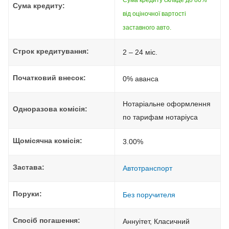
Сума кредиту складе до 80%
Сума кредиту:
від оціночної вартості
заставного авто.
Строк кредитування:
2 – 24 міс.
Початковий внесок:
0% аванса
Нотаріальне оформлення
Одноразова комісія:
по тарифам нотаріуса
Щомісячна комісія:
3.00%
Застава:
Автотранспорт
Поруки:
Без поручителя
Спосіб погашення:
Aннуітет, Класичний