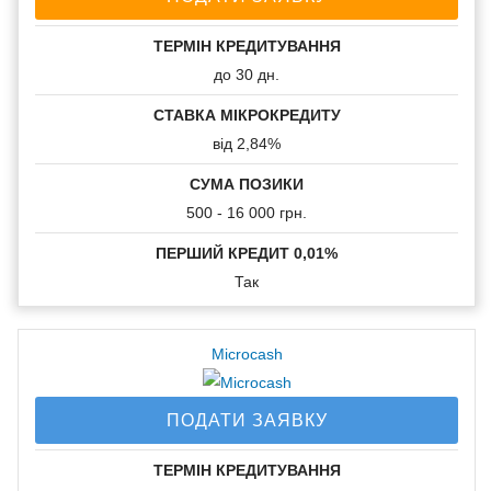
ID каркта
ТЕРМІН КРЕДИТУВАННЯ
до 30 дн.
Вік
СТАВКА МІКРОКРЕДИТУ
позичальника:
від 2,84%
18-65
СУМА ПОЗИКИ
500 - 16 000 грн.
Отримання
ПЕРШИЙ КРЕДИТ 0,01%
коштів:
Так
На банківську картку
Microcash
Час прийняття
ПОДАТИ ЗАЯВКУ
рішення:
ТЕРМІН КРЕДИТУВАННЯ
10 хвилин