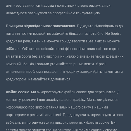
цілі інвестування, свій досвід і допустимий рівень ризику, а при
необхідності звернутися за професійною консультацією.
Принципи відповідального запозичення.
Підходьте відповідально до
питання позики грошей, не займайте більше, ніж потрібно. Не беріть
кредит на речі, які ви не можете собі дозволити і без яких ви можете
обійтися. Об'єктивно оцінюйте свої фінансові можливості - не варто
влізати в борги без вагомих причин. Уважно вивчайте умови кредитних
компаній і банків, і завжди уточнюйте спірні моменти. У разі
виникнення проблем з погашенням кредиту, завжди йдіть на контакт з
кредитором і намагайтеся домовитися.
Файли cookie.
Ми використовуємо файли cookie для персоналізації
контенту, реклами і для аналізу нашого трафіку. Ми також ділимося
інформацією про використання вами нашого сайту з нашими
партнерами в рекламі і аналітиці. Продовжуючи використовувати наш
веб-сайт, ви погоджуєтеся на використання всіх файлів cookie. Ви
завжди можете змінити свої налаштування файлів cookie у своєму