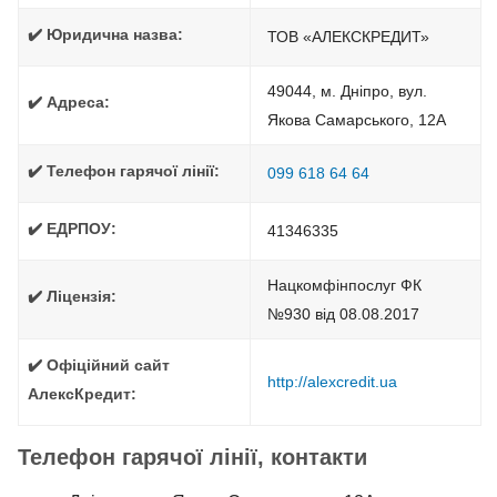
✔️ Юридична назва:
ТОВ «АЛЕКСКРЕДИТ»
49044, м. Дніпро, вул.
✔️ Адреса:
Якова Самарського, 12А
✔️ Телефон гарячої лінії:
099 618 64 64
✔️ ЕДРПОУ:
41346335
Нацкомфінпослуг ФК
✔️ Ліцензія:
№930 від 08.08.2017
✔️ Офіційний сайт
http://alexcredit.ua
АлексКредит:
Телефон гарячої лінії, контакти