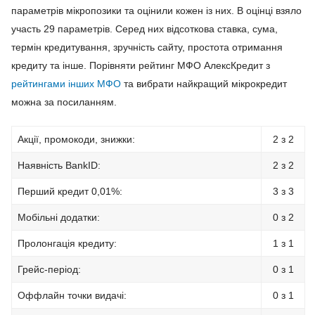
параметрів мікропозики та оцінили кожен із них. В оцінці взяло
участь 29 параметрів. Серед них відсоткова ставка, сума,
термін кредитування, зручність сайту, простота отримання
кредиту та інше. Порівняти рейтинг МФО АлексКредит з
рейтингами інших МФО
та вибрати найкращий мікрокредит
можна за посиланням.
Акції, промокоди, знижки:
2 з 2
Наявність BankID:
2 з 2
Перший кредит 0,01%:
3 з 3
Мобільні додатки:
0 з 2
Пролонгація кредиту:
1 з 1
Грейс-період:
0 з 1
Оффлайн точки видачі:
0 з 1