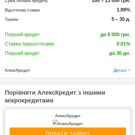
100 – 13 000 грн.
Сума онлайн кредиту
1,99%
Відсоткова ставка
5 – 30 д.
Термін
Перший кредит
до 6 000 грн.
Ставка першої позики
0.01%
Перший кредит
до 30 дн.
АлексКредит
Деталі
Необхідні
документи:
Порівняти АлексКредит з іншими
мікрокредитами
Ідентифікаційний код
(ІПН)
АлексКредит
Паспорт
громадянина України
Банківська картка
ПОДАТИ ЗАЯВКУ