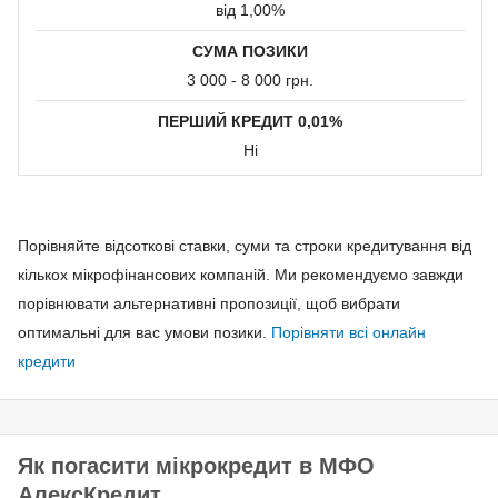
від 1,00%
Для мам в декреті
СУМА ПОЗИКИ
Пенсіонерам
3 000 - 8 000 грн.
ПЕРШИЙ КРЕДИТ 0,01%
Способи
Ні
погашення
кредиту:
Порівняйте відсоткові ставки, суми та строки кредитування від
Онлайн через
кількох мікрофінансових компаній. Ми рекомендуємо завжди
Приват24
порівнювати альтернативні пропозиції, щоб вибрати
Особистий кабінет
оптимальні для вас умови позики.
Порівняти всі онлайн
МФО через платіжні
кредити
системи онлайн
Термінал
ПриватБанку
Термінал
Як погасити мікрокредит в МФО
самообслуговування
АлексКредит