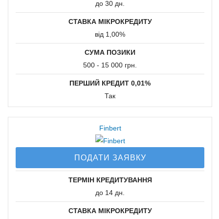
до 30 дн.
Кредитна історія:
СТАВКА МІКРОКРЕДИТУ
від 1,00%
Можна з поганою
СУМА ПОЗИКИ
кредитною історією
500 - 15 000 грн.
Пролонгація
ПЕРШИЙ КРЕДИТ 0,01%
позики:
Так
Можлива прологація
Finbert
Кому можуть
дати гроші:
ПОДАТИ ЗАЯВКУ
Безробітним
ТЕРМІН КРЕДИТУВАННЯ
Офіційно
до 14 дн.
працюючим
СТАВКА МІКРОКРЕДИТУ
Студентам