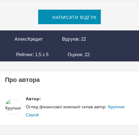
НАПИСАТИ ВІДГУК
АлексКредит
Відгуків:
22
Рейтинг:
1.5
з
5
Оцінок:
22
Про автора
Автор:
Огляд фінансової компанії склав автор:
Крупник
Сергій