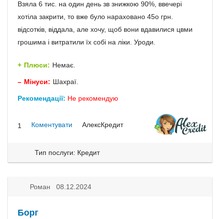
Взяла 6 тис. на один день зв знижкою 90%, ввечері
хотіла закрити, то вже було нараховано 45о грн.
відсотків, віддала, але хочу, щоб вони вдавилися цвми
грошима і витратили їх собі на ліки. Уроди.
Плюси:
Немає.
Мінуси:
Шахраї.
Рекомендації:
Не рекомендую
Коментувати
АлексКредит
1
Тип послуги: Кредит
Роман 08.12.2024
Борг