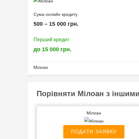
Сума онлайн кредиту
500 – 15 000 грн.
Перший кредит
до 15 000 грн.
Мілоан
Необхідні документи:
Порівняти Мілоан з іншим
Ідентифікаційний код (ІПН)
Паспорт громадянина України
Мілоан
Банківська картка
ID каркта
ПОДАТИ ЗАЯВКУ