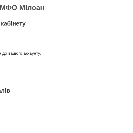
в МФО Мілоан
 кабінету
 до вашого аккаунту.
алів