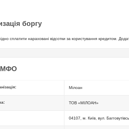
изація боргу
бхідно сплатити нараховані відсотки за користування кредитом. Дода
о МФО
нізація:
Мілоан
ва:
ТОВ «МІЛОАН»
04107, м. Київ, вул. Багговутівс