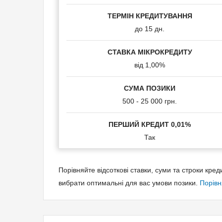
Вік позичальника:
ТЕРМІН КРЕДИТУВАННЯ
до 15 дн.
18-65
СТАВКА МІКРОКРЕДИТУ
Отримання коштів:
від 1,00%
На банківську картку
СУМА ПОЗИКИ
500 - 25 000 грн.
Час прийняття рішення:
ПЕРШИЙ КРЕДИТ 0,01%
Так
10 хвилин
Кредитна історія:
Порівняйте відсоткові ставки, суми та строки кр
вибрати оптимальні для вас умови позики.
Порівн
Можна з поганою кредитною історією
Пролонгація позики: