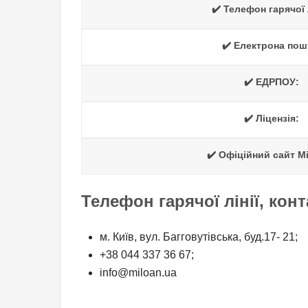
✔️ Телефон гарячої л
✔️ Електрона пош
✔️ ЕДРПОУ:
✔️ Ліцензія:
✔️ Офіційний сайт М
Телефон гарячої лінії, кон
м. Київ, вул. Багговутівська, буд.17- 21;
+38 044 337 36 67;
info@miloan.ua