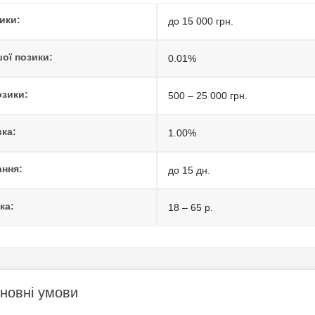
ики:
до 15 000 грн.
ої позики:
0.01%
озики:
500 – 25 000 грн.
вка:
1.00%
ання:
до 15 дн.
ка:
18 – 65 р.
сновні умови