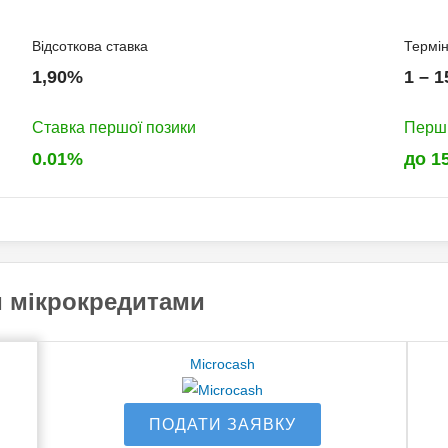
Відсоткова ставка
Термі
1,90%
1 – 1
Ставка першої позики
Перш
0.01%
до 1
Кому можуть дати гроші
и мікрокредитами
Безробітним
Офіційно працюючим
Microcash
Студентам
Для мам в декреті
ПОДАТИ ЗАЯВКУ
Пенсіонерам