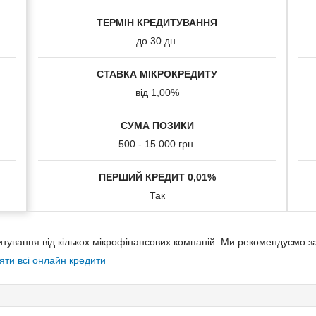
ТЕРМІН КРЕДИТУВАННЯ
Способи погашення кре
до 30 дн.
Онлайн через Приват24
СТАВКА МІКРОКРЕДИТУ
Особистий кабінет МФО через
від 1,00%
Термінал ПриватБанку
СУМА ПОЗИКИ
Термінал самообслуговуванн
500 - 15 000 грн.
ПЕРШИЙ КРЕДИТ 0,01%
Так
едитування від кількох мікрофінансових компаній. Ми рекомендуємо 
яти всі онлайн кредити