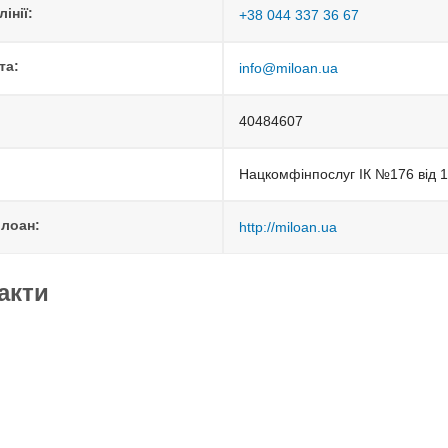
інії:
+38 044 337 36 67
та:
info@miloan.ua
40484607
Нацкомфінпослуг ІК №176 від 1
ілоан:
http://miloan.ua
такти