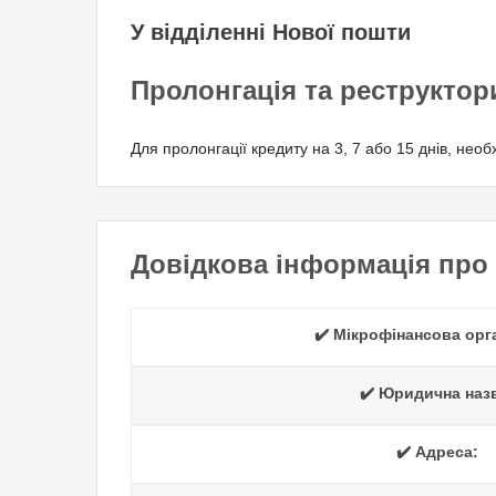
У відділенні Нової пошти
Пролонгація та реструктор
Для пролонгації кредиту на 3, 7 або 15 днів, нео
Довідкова інформація пр
✔️ Мікрофінансова орга
✔️ Юридична наз
✔️ Адреса: