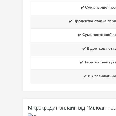
✔️ Сума першої поз
✔️ Процентна ставка перш
✔️ Сума повторної п
✔️ Відсоткова ста
✔️ Термін кредитув
✔️ Вік позичальни
Мікрокредит онлайн від "Мілоан": о