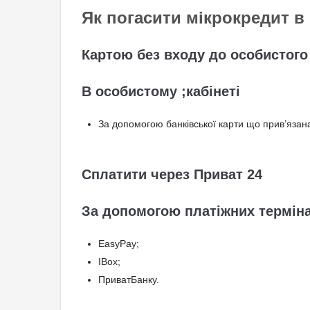
Як погасити мікрокредит 
Можлива прологація
Картою без входу до особистого
В особистому ;кабінеті
За допомогою банківської карти що прив’язана
Сплатити через Приват 24
За допомогою платіжних термін
EasyPay;
IBox;
ПриватБанку.