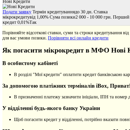
Нові Кредити
Подати заявку
Термін кредитування
до 30 дн.
Ставка
мікрокредиту
від 1,00%
Сума позики
2 000 - 10 000 грн.
Перший
кредит 0,01%
Так
Порівняйте відсоткові ставки, суми та строки кредитування ві
для вас умови позики.
Порівняти всі онлайн кредити
Як погасити мікрокредит в МФО Нові 
В особистому кабінеті
В розділі "Мої кредити" оплатити кредит банківською ка
За допомогою платіжних терміналів iBox, ПриватБ
В призначенні платежу зазначити ініціали, ІПН та номер 
У відділенні будь-якого банку України
Щоб погасити кредит у відділенні, потрібно вказати повні