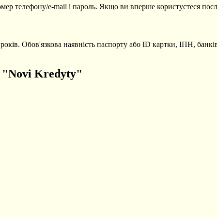
омер телефону/e-mail і пароль. Якщо ви вперше користуєтеся посл
ків. Обов'язкова наявність паспорту або ID картки, ІПН, банків
 "Novi Kredyty"