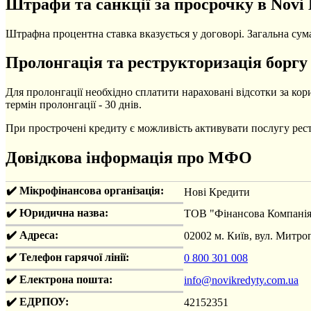
Штрафи та санкції за просрочку в Novi
Штрафна процентна ставка вказується у договорі. Загальна сум
Пролонгація та реструкторизація боргу
Для пролонгації необхідно сплатити нараховані відсотки за ко
термін пролонгації - 30 днів.
При прострочені кредиту є можливість активувати послугу рест
Довідкова інформація про МФО
✔️ Мікрофінансова організація:
Нові Кредити
✔️ Юридична назва:
ТОВ "Фінансова Компанія
✔️ Адреса:
02002 м. Київ, вул. Мит
✔️ Телефон гарячої лінії:
0 800 301 008
✔️ Електрона пошта:
info@novikredyty.com.ua
✔️ ЕДРПОУ:
42152351