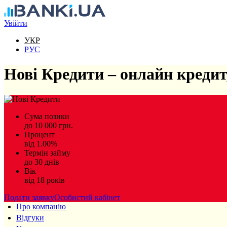
Перейти до основного вмісту
Увійти
УКР
РУС
Нові Кредити – онлайн кредит
Сума позики
до 10 000 грн.
Процент
від 1.00%
Термін займу
до 30 днів
Вік
від 18 років
Подати заявку
Особистий кабінет
Про компанію
Відгуки