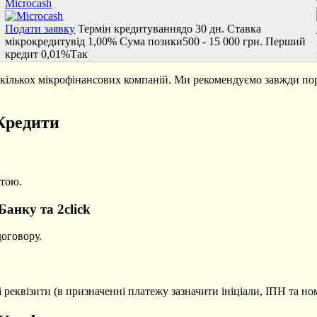
Microcash
Подати заявку
Термін кредитування
до 30 дн.
Ставка
мікрокредиту
від 1,00%
Сума позики
500 - 15 000 грн.
Перший
кредит 0,01%
Так
д кількох мікрофінансових компаній. Ми рекомендуємо завжди по
Кредити
ртою.
анку та 2click
договору.
 реквізити (в призначенні платежу зазначити ініціали, ІПН та но