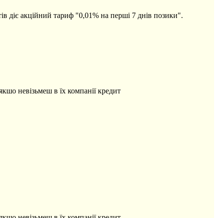
в діє акційний тариф "0,01% на перші 7 днів позики".
шо невізьмеш в їх компанії кредит
шо невізьмеш в їх компанії кредит