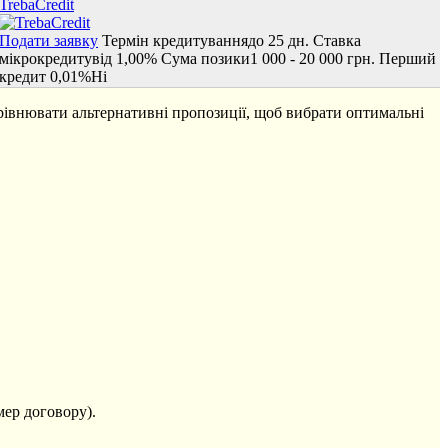
TrebaCredit
Подати заявку
Термін кредитування
до 25 дн.
Ставка
мікрокредиту
від 1,00%
Сума позики
1 000 - 20 000 грн.
Перший
кредит 0,01%
Ні
рівнювати альтернативні пропозиції, щоб вибрати оптимальні
мер договору).