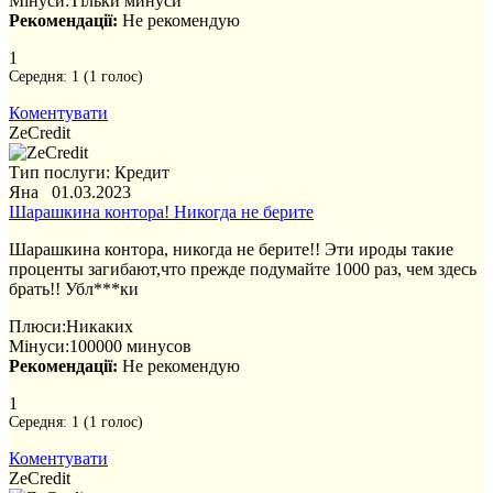
Мінуси:
Тільки минуси
Рекомендації:
Не рекомендую
1
Середня:
1
(
1
голос)
Коментувати
ZeCredit
Тип послуги: Кредит
Яна 01.03.2023
Шарашкина контора! Никогда не берите
Шарашкина контора, никогда не берите!! Эти ироды такие
проценты загибают,что прежде подумайте 1000 раз, чем здесь
брать!! Убл***ки
Плюси:
Никаких
Мінуси:
100000 минусов
Рекомендації:
Не рекомендую
1
Середня:
1
(
1
голос)
Коментувати
ZeCredit