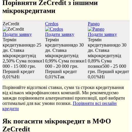
Порівняти ZeCredit з іншими
мікрокредитами
ZeCredit
Credos
Pango
Подати заявку
Подати заявку
Подати заявку
Термін
Термін
Термін
кредитування
до 25
кредитування
до 30
кредитування
до 30
дн.
Ставка
дн.
Ставка
дн.
Ставка
мікрокредиту
від
мікрокредиту
від
мікрокредиту
від
2,50%
Сума позики
1
0,99%
Сума позики
1
0,89%
Сума
000 - 15 000 грн.
000 - 20 000 грн.
позики
500 - 25 000
Перший кредит
Перший кредит
грн.
Перший кредит
0,01%
Ні
0,01%
Так
0,01%
Ні
Порівняйте відсоткові ставки, суми та строки кредитування
від кількох мікрофінансових компаній. Ми рекомендуємо
завжди порівнювати альтернативні пропозиції, щоб вибрати
оптимальні для вас умови позики.
Порівняти всі онлайн
кредити
Як погасити мікрокредит в МФО
ZeCredit