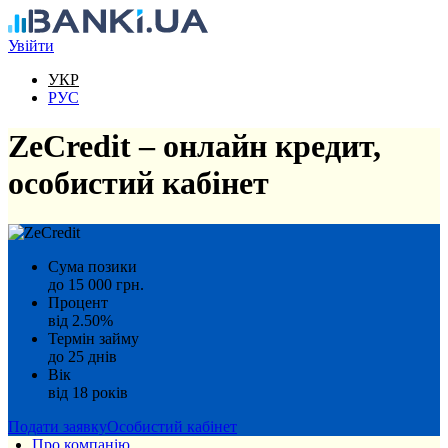
Перейти до основного вмісту
Увійти
УКР
РУС
ZeCredit – онлайн кредит,
особистий кабінет
Сума позики
до 15 000 грн.
Процент
від 2.50%
Термін займу
до 25 днів
Вік
від 18 років
Подати заявку
Особистий кабінет
Про компанію