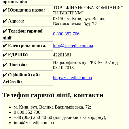
організація:
ТОВ "ФІНАНСОВА КОМПАНІЯ"
✔️ Юридична назва:
"ІНВЕСТРУМ"
03150, м. Київ, вул. Велика
✔️ Адреса:
Васильківська, буд. 72
✔️ Телефон гарячої
0 800 352 706
лінії:
✔️ Електрона пошта:
info@zecredit.com.ua
✔️ ЕДРПОУ:
42201361
Нацкомфінпослуг ФК №1107 від
✔️ Ліцензія:
03.10.2018
✔️ Офіційний сайт
http://zecredit.com.ua
ZeCredit:
Телефон гарячої лінії, контакти
м. Київ, вул. Велика Васильківська, 72;
0 800 352 706;
+38 (063) 250-40-60 (для дзвінків з-за кордону);
info@zecredit.com.ua