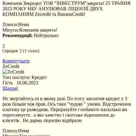
Компанія Зекредит ТОВ "ІНВЕСТРУМ"закрита! 25 ТРАВНЯ
2023 РОКУ НБУ АНУЛЮВАВ ЛІЦЕНЗІЇ ДВУХ
КОМПАНІЯМ Zecredit та BananaCredit!
Плюси:
Нема
Мінуси:
Компанія закрита!
Рекомендації:
Нейтрально
2
Середня:
2
(
1
голос)
Коментувати
ZeCredit
Тип послуги: Кредит
Гість 16.06.2023
Шахраї
Не звертайтесь ні в якому разі. По ітогу заплатив кредит у 3
раза більше ніж брав..Ось таки "чудові " умови. Відстрочення
платежу це разводняк. Перерахуйте і побачите наскільки ви
переплачуєте.. а яке хамство і скотське відношення до
клієнтів. Не дарма ліцензію відібрали
Плюси:
Нема