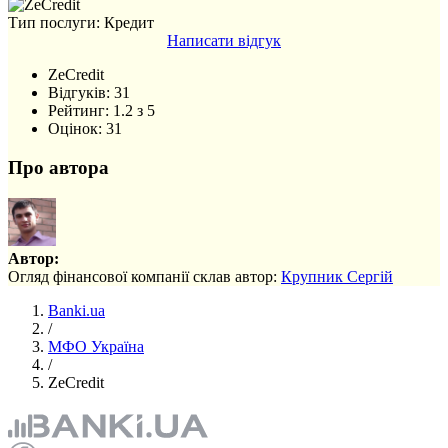
Тип послуги: Кредит
Написати відгук
ZeCredit
Відгуків:
31
Рейтинг:
1.2
з
5
Оцінок:
31
Про автора
Автор:
Огляд фінансової компанії склав автор:
Крупник Сергій
Banki.ua
/
МФО Україна
/
ZeCredit