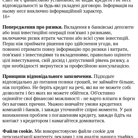
відповідальності за будь-які укладені договори. Інформація на
ньому несе виключно інформаційний характер.
16+
Попередження про ризики.
Вкладення в банківські депозити
або інші інвестиційні операції пов'язані з ризиками,
включаючи ризик втрати частини або всієї суми інвестицій.
Перш ніж приймати рішення про здійснення угоди, ви
повинні отримати повну інформацію про ризики і витрати,
пов'язані з інвестиціями та вкладеннями, правильно оцінити
цілі інвестування, свій досвід і допустимий рівень ризику, а
при необхідності звернутися за професійною консультацією.
Принципи відповідального запозичення.
Підходьте
відповідально до питання позики грошей, не займайте більше,
ніж потрібно. Не беріть кредит на речі, які ви не можете собі
дозволити і без яких ви можете обійтися. Об'єктивно
оцінюйте свої фінансові можливості - не варто влізати в борги
без вагомих причин. Уважно вивчайте умови кредитних
компаній і банків, і завжди уточнюйте спірні моменти. У разі
виникнення проблем з погашенням кредиту, завжди йдіть на
контакт з кредитором і намагайтеся домовитися.
Файли cookie.
Ми використовуємо файли cookie для
персоналізації контенту, реклами і для аналізу нашого трафіку.