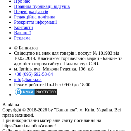
Про нас
Правила публікації відгуків
Перевірка фактів
Редакційна політика
Розкриття інформації
Контакти
Вакансії
Реклама
© Банки.юа
Свідоцтво на знак для товарів і послуг № 181983 від
10.02.2014. Власником торгівельної марки «Банки» та
адміністратором сайту є Паламарчук С.Ю.
м. Ірпінь, вул. Миколи Руденка, 19б, к.8
+38 (095) 692-58-84
info@banki.ua
Режим роботи: Пн-Пт з 09:00 до 18:00
Banki.ua
Copyright © 2018-2026 by "Банки.юа". м. Київ, Україна. Всі
права захищені.
При використанні матеріалів сайту посилання на
https://banki.ua обов'язкове!
Сайт не є фінансовою установою, не видає кредити і не несе