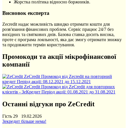
Жорстка політика відносно боржників.
Висновок експерта
Zecredit надає можливість швидко отримати кошти для
розв'язання фінансових проблем. Сервіс працює 24/7 без
вихідних та святкових днів. Базова ставка досить висока,
проте є програма лояльності, яка дає змогу отримати знижку
та продовжити термін користування.
Промокоди та акції мікрофінансової
компанії
ZeCredit
Промокод від Zecredit на повторний
кредит
Період акції:
08.12.2021
до
15.12.2021
ZeCredit
Промокод від ZeCredit для повторних
клієнтів - ЗеКредит
Період акції:
01.08.2021
до
31.08.2021
Останні відгуки про ZeCredit
Гість 29 19.02.2026
Зекредит більше нема!