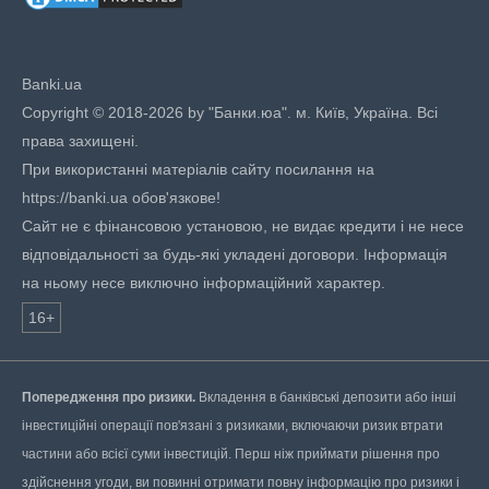
Banki.ua
Copyright © 2018-2026 by "Банки.юа". м. Київ, Україна. Всі
права захищені.
При використанні матеріалів сайту посилання на
https://banki.ua обов'язкове!
Сайт не є фінансовою установою, не видає кредити і не несе
відповідальності за будь-які укладені договори. Інформація
на ньому несе виключно інформаційний характер.
16+
Попередження про ризики.
Вкладення в банківські депозити або інші
інвестиційні операції пов'язані з ризиками, включаючи ризик втрати
частини або всієї суми інвестицій. Перш ніж приймати рішення про
здійснення угоди, ви повинні отримати повну інформацію про ризики і