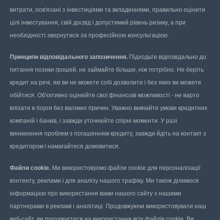
витрати, пов'язані з інвестиціями та вкладеннями, правильно оцінити
цілі інвестування, свій досвід і допустимий рівень ризику, а при
необхідності звернутися за професійною консультацією.
Принципи відповідального запозичення.
Підходьте відповідально до
питання позики грошей, не займайте більше, ніж потрібно. Не беріть
кредит на речі, які ви не можете собі дозволити і без яких ви можете
обійтися. Об'єктивно оцінюйте свої фінансові можливості - не варто
влізати в борги без вагомих причин. Уважно вивчайте умови кредитних
компаній і банків, і завжди уточнюйте спірні моменти. У разі
виникнення проблем з погашенням кредиту, завжди йдіть на контакт з
кредитором і намагайтеся домовитися.
Файли cookie.
Ми використовуємо файли cookie для персоналізації
контенту, реклами і для аналізу нашого трафіку. Ми також ділимося
інформацією про використання вами нашого сайту з нашими
партнерами в рекламі і аналітиці. Продовжуючи використовувати наш
веб-сайт, ви погоджуєтеся на використання всіх файлів cookie. Ви