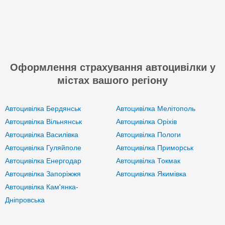
Оформлення страхування автоцивілки у
містах вашого регіону
Автоцивілка Бердянськ
Автоцивілка Мелітополь
Автоцивілка Вільнянськ
Автоцивілка Оріхів
Автоцивілка Василівка
Автоцивілка Пологи
Автоцивілка Гуляйполе
Автоцивілка Приморськ
Автоцивілка Енергодар
Автоцивілка Токмак
Автоцивілка Запоріжжя
Автоцивілка Якимівка
Автоцивілка Кам'янка-
Дніпровська