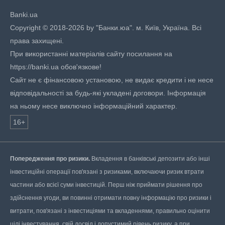
Banki.ua
Copyright © 2018-2026 by "Банки.юа". м. Київ, Україна. Всі
права захищені.
При використанні матеріалів сайту посилання на
https://banki.ua обов'язкове!
Сайт не є фінансовою установою, не видає кредити і не несе
відповідальності за будь-які укладені договори. Інформація
на ньому несе виключно інформаційний характер.
16+
Попередження про ризики.
Вкладення в банківські депозити або інші
інвестиційні операції пов'язані з ризиками, включаючи ризик втрати
частини або всієї суми інвестицій. Перш ніж приймати рішення про
здійснення угоди, ви повинні отримати повну інформацію про ризики і
витрати, пов'язані з інвестиціями та вкладеннями, правильно оцінити
цілі інвестування, свій досвід і допустимий рівень ризику, а при