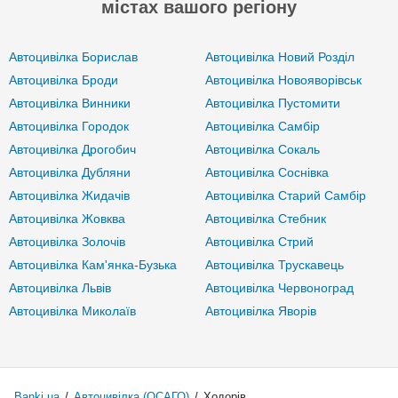
містах вашого регіону
Автоцивілка Борислав
Автоцивілка Новий Розділ
Автоцивілка Броди
Автоцивілка Новояворівськ
Автоцивілка Винники
Автоцивілка Пустомити
Автоцивілка Городок
Автоцивілка Самбір
Автоцивілка Дрогобич
Автоцивілка Сокаль
Автоцивілка Дубляни
Автоцивілка Соснівка
Автоцивілка Жидачів
Автоцивілка Старий Самбір
Автоцивілка Жовква
Автоцивілка Стебник
Автоцивілка Золочів
Автоцивілка Стрий
Автоцивілка Кам'янка-Бузька
Автоцивілка Трускавець
Автоцивілка Львів
Автоцивілка Червоноград
Автоцивілка Миколаїв
Автоцивілка Яворів
Banki.ua
/
Автоцивілка (ОСАГО)
/
Ходорів