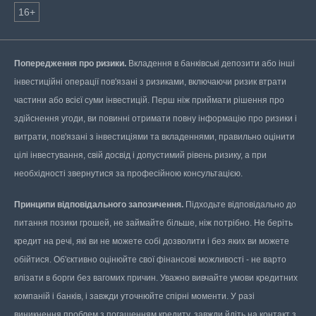
16+
Попередження про ризики.
Вкладення в банківські депозити або інші
інвестиційні операції пов'язані з ризиками, включаючи ризик втрати
частини або всієї суми інвестицій. Перш ніж приймати рішення про
здійснення угоди, ви повинні отримати повну інформацію про ризики і
витрати, пов'язані з інвестиціями та вкладеннями, правильно оцінити
цілі інвестування, свій досвід і допустимий рівень ризику, а при
необхідності звернутися за професійною консультацією.
Принципи відповідального запозичення.
Підходьте відповідально до
питання позики грошей, не займайте більше, ніж потрібно. Не беріть
кредит на речі, які ви не можете собі дозволити і без яких ви можете
обійтися. Об'єктивно оцінюйте свої фінансові можливості - не варто
влізати в борги без вагомих причин. Уважно вивчайте умови кредитних
компаній і банків, і завжди уточнюйте спірні моменти. У разі
виникнення проблем з погашенням кредиту, завжди йдіть на контакт з