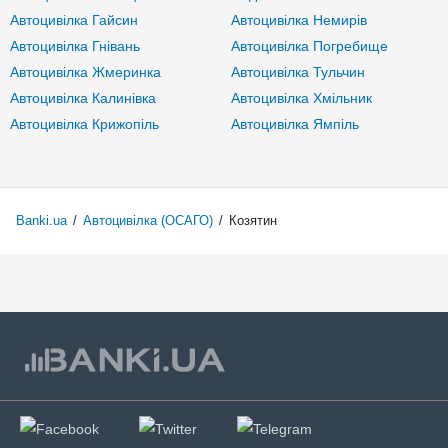
Автоцивілка Гайсин
Автоцивілка Немирів
Автоцивілка Гнівань
Автоцивілка Погребище
Автоцивілка Жмеринка
Автоцивілка Тульчин
Автоцивілка Калинівка
Автоцивілка Хмільник
Автоцивілка Крижопіль
Автоцивілка Ямпіль
Banki.ua
/
Автоцивілка (ОСАГО)
/
Козятин