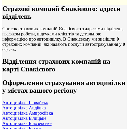
Страхові компанії Єнакієвого: адреси
відділень
Список страхових компаній Єнакієвого з адресами відділень,
графіком роботи, відгуками клієнтів та детальною
інформацією про автоцивілку. В Єнакієвому ми знайшли
0
страхових компаній, які надають послуги автострахування у
0
офісах.
Відділення страхових компаній на
карті Єнакієвого
Оформлення страхування автоцивілки
у містах вашого регіону
Автоцивілка Іловайськ
Автоцивілка Авдіївка
Автоцивілка Амвросіївка
Автоцивілка Білицьке
Автоцивілка Білозерське
Автоцивілка Бахмут