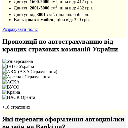
3
Двигун
1600-2000
см
, ціна від:
417
грн.
3
Двигун
2001-3000
см
, ціна від:
432
грн.
3
Двигун від
3001
см
, ціна від:
656
грн.
Електроавтомобіль
, ціна від:
329
грн.
Розрахувати поліс
Пропозиції по автострахуванню від
кращих страхових компаній України
+18 страхових
Які переваги оформлення автоцивілки
онлайн на Banki.ua?