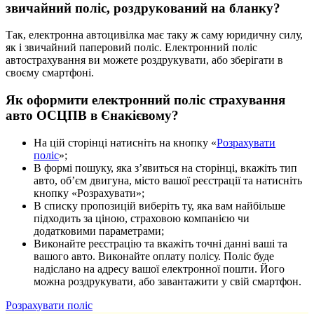
звичайний поліс, роздрукований на бланку?
Так, електронна автоцивілка має таку ж саму юридичну силу,
як і звичайний паперовий поліс. Електронний поліс
автострахування ви можете роздрукувати, або зберігати в
своєму смартфоні.
Як оформити електронний поліс страхування
авто ОСЦПВ в Єнакієвому?
На цій сторінці натисніть на кнопку «
Розрахувати
поліс
»;
В формі пошуку, яка з’явиться на сторінці, вкажіть тип
авто, об’єм двигуна, місто вашої реєстрації та натисніть
кнопку «Розрахувати»;
В списку пропозицій виберіть ту, яка вам найбільше
підходить за ціною, страховою компанією чи
додатковими параметрами;
Виконайте реєстрацію та вкажіть точні данні ваші та
вашого авто. Виконайте оплату полісу. Поліс буде
надіслано на адресу вашої електронної пошти. Його
можна роздрукувати, або завантажити у свій смартфон.
Розрахувати поліс