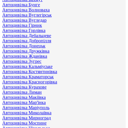
Автоцивілка Бунге
Автоцивілка Волноваха
Автоцивілка Вуглегірськ
Автоцивілка Вугледар
Автоцивілка Гірник
Автоцивілка Горлівка
Автоцивілка Дебальцеве
Автоцивілка Добропілля
Автоцивілка Донецьк
Автоцивілка Дружківка
Автоцивілка Жданівка
Автоцивілка Зугрес
Автоцивілка Кальміуське
Автоцивілка Костянтинівка
Автоцивілка Краматорськ
Автоцивілка Красногорівка
Автоцивілка Курахове
Автоцивілка Лиман
Автоцивілка Макіївка
Автоцивілка Мар'їнка
Автоцивілка Маріуполь
Автоцивілка Миколаївка
Автоцивілка Мирноград
Автоцивілка Моспине