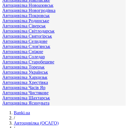
Автоцивілка Нікольське
Автоцивілка Новоазовськ
Автоцивілка Новогродівка
Автоцивілка Покровськ
Автоцивілка Родинське
Автоцивілка Сіверськ
Автоцивілка Світлодарськ
Автоцивілка Святогірськ
Автоцивілка Селидове
Автоцивілка Слов'янськ
Автоцивілка Сніжне
Автоцивілка Соледар
Автоцивілка Старобешеве
Автоцивілка Торецьк
Автоцивілка Українськ
Автоцивілка Харцизьк
Автоцивілка Хрестівка
Автоцивілка Часів Яр
Автоцивілка Чистякове
Автоцивілка Шахтарськ
Автоцивілка Ясинувата
Banki.ua
/
Автоцивілка (ОСАГО)