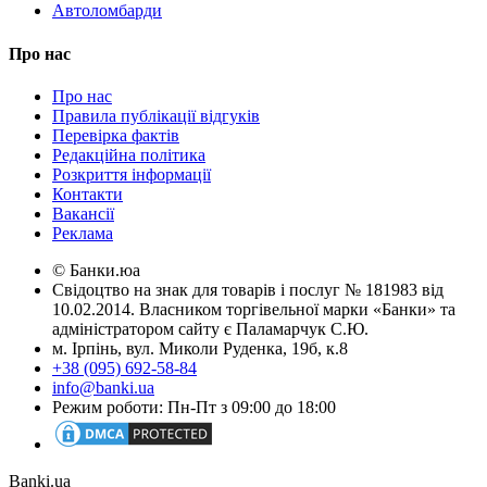
Автоломбарди
Про нас
Про нас
Правила публікації відгуків
Перевірка фактів
Редакційна політика
Розкриття інформації
Контакти
Вакансії
Реклама
© Банки.юа
Свідоцтво на знак для товарів і послуг № 181983 від
10.02.2014. Власником торгівельної марки «Банки» та
адміністратором сайту є Паламарчук С.Ю.
м. Ірпінь, вул. Миколи Руденка, 19б, к.8
+38 (095) 692-58-84
info@banki.ua
Режим роботи: Пн-Пт з 09:00 до 18:00
Banki.ua