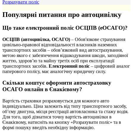
Розрахувати поліс
Популярні питання про автоцивілку
Що таке електронний поліс ОСЦПВ (еОСАГО)?
ОСЦПВ (автоцивілка, ОСАГО)
– Обов'язкове страхування
цивільно-правової відповідальності власників наземних
транспортних засобів – обов’язковий вид автострахування,
метою якого є забезпечення відшкодування шкоди, заподіяної
життю, здоров’ю та майну третіх осіб при експлуатації
транспортних засобів.
Електронний поліс
– цифровий аналог
паперового полісу, має аналогічну юридичну силу.
Скільки коштує оформити автостраховку
ОСАГО онлайн в Єнакієвому?
Вартість страховки розраховується для кожного авто
індивідуально. Ціна залежить від типу транспортного засобу,
об’єму двигуна, місця реєстрації автовласника та стажу водія.
Для того, щоб дізнатися точну вартість автоцивілки в
Єнакієвому, натисніть на кнопку «Розрахувати поліс» та в
формі пошуку введіть необхідну інформацію.