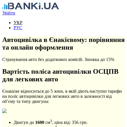
Перейти до основного вмісту
Увійти
УКР
РУС
Автоцивілка в Єнакієвому: порівняння
та онлайн оформлення
Страхування авто без додаткових комісій. Знижка до 15%
Вартість поліса автоцивілки ОСЦПВ
для легкових авто
Єнакієве відноситься до 5 зони, в якій діють наступні тарифи
на поліс автоцивілки для легкових авто в залежності від
об’єму та типу двигуна:
3
Двигун до
1600
см
, ціна від:
356
грн.