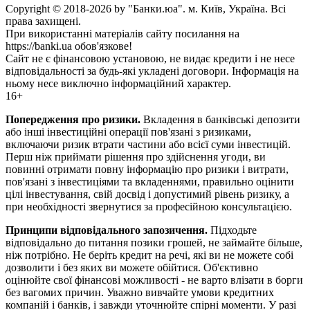
Copyright © 2018-2026 by "Банки.юа". м. Київ, Україна. Всі
права захищені.
При використанні матеріалів сайту посилання на
https://banki.ua обов'язкове!
Сайт не є фінансовою установою, не видає кредити і не несе
відповідальності за будь-які укладені договори. Інформація на
ньому несе виключно інформаційний характер.
16+
Попередження про ризики.
Вкладення в банківські депозити
або інші інвестиційні операції пов'язані з ризиками,
включаючи ризик втрати частини або всієї суми інвестицій.
Перш ніж приймати рішення про здійснення угоди, ви
повинні отримати повну інформацію про ризики і витрати,
пов'язані з інвестиціями та вкладеннями, правильно оцінити
цілі інвестування, свій досвід і допустимий рівень ризику, а
при необхідності звернутися за професійною консультацією.
Принципи відповідального запозичення.
Підходьте
відповідально до питання позики грошей, не займайте більше,
ніж потрібно. Не беріть кредит на речі, які ви не можете собі
дозволити і без яких ви можете обійтися. Об'єктивно
оцінюйте свої фінансові можливості - не варто влізати в борги
без вагомих причин. Уважно вивчайте умови кредитних
компаній і банків, і завжди уточнюйте спірні моменти. У разі