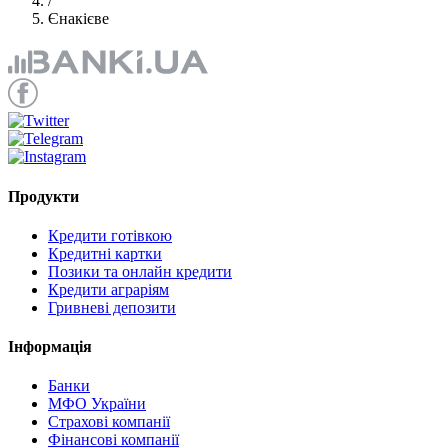
/
Єнакієве
Продукти
Кредити готівкою
Кредитні картки
Позики та онлайн кредити
Кредити аграріям
Гривневі депозити
Інформація
Банки
МФО України
Страхові компанії
Фінансові компанії