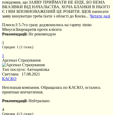
повідомив, що ЗАЯВУ ПРИЙМАТИ НЕ БУДЕ, БО НЕМА
ВКАЗІВКИ ВІД НАЧАЛЬСТВА, ХОЧА БЛАНКИ В НЬОГО
Є І ВІН ВПОВНОВАЖЕНИЙ ЦЕ РОБИТИ. ЩОБ написати
заяву винуватцю треба їхати з області до Києва...
Читати далі
Плюси:
З 5-7го сразу додзвонились на гарячу лінію
Мінуси:
Бюрократія проти клієнта
Рекомендації:
Не рекомендую
1
Середня:
1
(
1
голос)
1
Арсенал Страхування
Тип послуги: Автоцивілка
Светлана 17.08.2021
КАСКО
Неплоахая компания. Обращалась по КАСКО, остались
приятные впечатления.
Рекомендації:
Нейтрально
4
Середня:
4
(
1
голос)