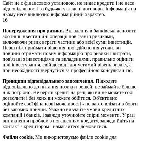
Сайт не є фінансовою установою, не видає кредити і не несе
відповідальності за будь-які укладені договори. Інформація на
ньому несе виключно інформаційний характер.
16+
Попередження про ризики.
Вкладення в банківські депозити
або інші інвестиційні операції пов'язані з ризиками,
включаючи ризик втрати частини або всієї суми інвестицій.
Перш ніж приймати рішення про здійснення угоди, ви
повинні отримати повну інформацію про ризики і витрати,
пов'язані з інвестиціями та вкладеннями, правильно оцінити
цілі інвестування, свій досвід і допустимий рівень ризику, а
при необхідності звернутися за професійною консультацією.
Принципи відповідального запозичення.
Підходьте
відповідально до питання позики грошей, не займайте більше,
ніж потрібно. Не беріть кредит на речі, які ви не можете собі
дозволити і без яких ви можете обійтися. Об'єктивно
оцінюйте свої фінансові можливості - не варто влізати в борги
без вагомих причин. Уважно вивчайте умови кредитних
компаній і банків, і завжди уточнюйте спірні моменти. У разі
виникнення проблем з погашенням кредиту, завжди йдіть на
контакт з кредитором і намагайтеся домовитися.
Файли cookie.
Ми використовуємо файли cookie для