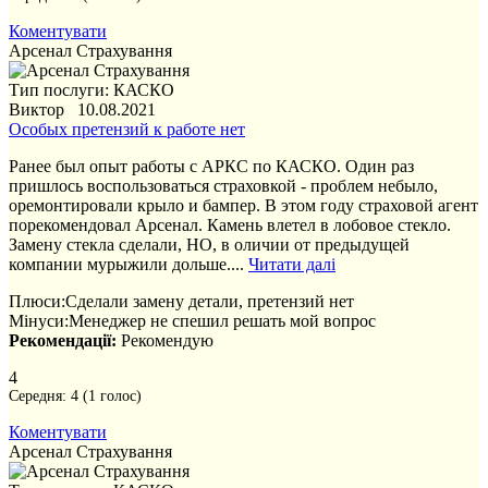
Коментувати
Арсенал Страхування
Тип послуги: КАСКО
Виктор 10.08.2021
Особых претензий к работе нет
Ранее был опыт работы с АРКС по КАСКО. Один раз
пришлось воспользоваться страховкой - проблем небыло,
оремонтировали крыло и бампер. В этом году страховой агент
порекомендовал Арсенал. Камень влетел в лобовое стекло.
Замену стекла сделали, НО, в оличии от предыдущей
компании мурыжили дольше....
Читати далі
Плюси:
Сделали замену детали, претензий нет
Мінуси:
Менеджер не спешил решать мой вопрос
Рекомендації:
Рекомендую
4
Середня:
4
(
1
голос)
Коментувати
Арсенал Страхування