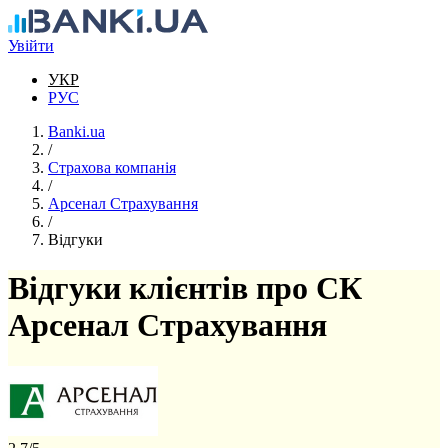
Перейти до основного вмісту
Увійти
УКР
РУС
Banki.ua
/
Страхова компанія
/
Арсенал Страхування
/
Відгуки
Відгуки клієнтів про СК
Арсенал Страхування