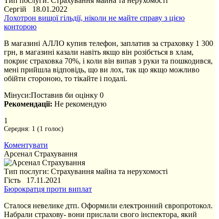
Тип послуги: Страхування майна та нерухомості
Сергій 18.01.2022
Лохотрон вищої гільдії, ніколи не майте справу з цією
конторою
В магазині АЛЛО купив телефон, заплатив за страховку 1 300
грн, в магазині казали навіть якщо він розібється в хлам,
покриє страховка 70%, і коли він випав з руки та пошкодився,
мені прийшла відповідь, що ви лох, так що якщо можливо
обійти стороною, то тікайте і подалі.
Мінуси:
Поставив би оцінку 0
Рекомендації:
Не рекомендую
1
Середня:
1
(
1
голос)
Коментувати
Арсенал Страхування
Тип послуги: Страхування майна та нерухомості
Гість 17.11.2021
Бюрократця проти виплат
Сталося невелике дтп. Оформили електронний європротокол.
Набрали страхову- вони прислали свого інспектора, який