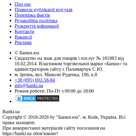
Про нас
Правила публікації відгуків
Перевірка фактів
Редакційна політика
Розкриття інформації
Контакти
Вакансії
Реклама
© Банки.юа
Свідоцтво на знак для товарів і послуг № 181983 від
10.02.2014. Власником торгівельної марки «Банки» та
адміністратором сайту є Паламарчук С.Ю.
м. Ірпінь, вул. Миколи Руденка, 19б, к.8
+38 (095) 692-58-84
info@banki.ua
Режим роботи: Пн-Пт з 09:00 до 18:00
Banki.ua
Copyright © 2018-2026 by "Банки.юа". м. Київ, Україна. Всі
права захищені.
При використанні матеріалів сайту посилання на
https://banki.ua обов'язкове!