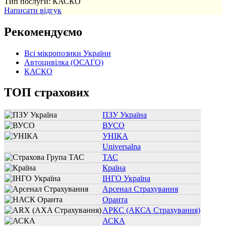
Тип послуги: КАСКО
Написати відгук
Рекомендуємо
Всі мікропозики України
Автоцивілка (ОСАГО)
КАСКО
ТОП страхових
ПЗУ Україна
ВУСО
УНІКА
Universalna
ТАС
Країна
ІНГО Україна
Арсенал Страхування
Оранта
АРКС (АКСА Страхування)
АСКА