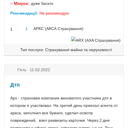
Мінуси:
дуже багато
Рекомендації:
Не рекомендую
1
АРКС (АКСА Страхування)
1
Тип послуги: Страхування майна та нерухомості
Гість 11.02.2022
Дтп
Арх - страховая компания виноватого участника дтп в
котором я участвовал. На третий день приехал агента от
аркса, заполнил все бумаги, сделал осмотр
повреждений, взял реквизиты карточки. Через 2 дня
позвонили с офиса аркса, озвучили сумму, на сл. День