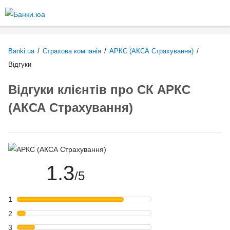
Перейти
до
основного
вмісту
Banki.ua
/
Страхова компанія
/
АРКС (АКСА Страхування)
/
Відгуки
Відгуки клієнтів про СК АРКС
(АКСА Страхування)
1.3
/5
1
2
3