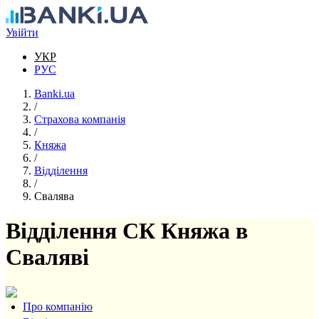
Перейти до основного вмісту
Увійти
УКР
РУС
Banki.ua
/
Страхова компанія
/
Княжа
/
Відділення
/
Свалява
Відділення СК Княжа в
Сваляві
Про компанію