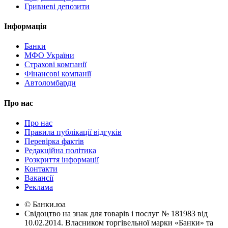
Гривневі депозити
Інформація
Банки
МФО України
Страхові компанії
Фінансові компанії
Автоломбарди
Про нас
Про нас
Правила публікації відгуків
Перевірка фактів
Редакційна політика
Розкриття інформації
Контакти
Вакансії
Реклама
© Банки.юа
Свідоцтво на знак для товарів і послуг № 181983 від
10.02.2014. Власником торгівельної марки «Банки» та