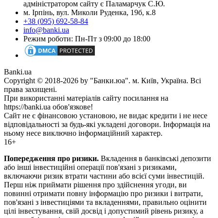
адміністратором сайту є Паламарчук С.Ю.
м. Ірпінь, вул. Миколи Руденка, 19б, к.8
+38 (095) 692-58-84
info@banki.ua
Режим роботи: Пн-Пт з 09:00 до 18:00
Banki.ua
Copyright © 2018-2026 by "Банки.юа". м. Київ, Україна. Всі
права захищені.
При використанні матеріалів сайту посилання на
https://banki.ua обов'язкове!
Сайт не є фінансовою установою, не видає кредити і не несе
відповідальності за будь-які укладені договори. Інформація на
ньому несе виключно інформаційний характер.
16+
Попередження про ризики.
Вкладення в банківські депозити
або інші інвестиційні операції пов'язані з ризиками,
включаючи ризик втрати частини або всієї суми інвестицій.
Перш ніж приймати рішення про здійснення угоди, ви
повинні отримати повну інформацію про ризики і витрати,
пов'язані з інвестиціями та вкладеннями, правильно оцінити
цілі інвестування, свій досвід і допустимий рівень ризику, а