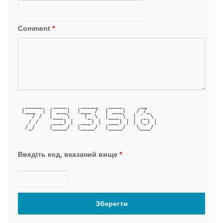
Comment
*
  _____   ____    _____   ____     __   
 |___  | | ___|  |___ /  | ___|   / /_  
    / /  |___ \    |_ \  |___ \  | '_ \ 
   / /    ___) |  ___) |  ___) | | (_) |
  /_/    |____/  |____/  |____/   \___/ 
Введіть код, вказаний вище
*