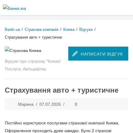
Перейти
до
Більше інформації про текстові формати
основного
вмісту
Текстовий формат
Banki.ua
/
Страхова компанія
/
Княжа
/
Відгуки
/
Страхування авто + туристичне
Comment HTML
НАПИСАТИ ВІДГУК
Відгуки про страхову "Княжа"
Дозволені теґи HTML: <p> <br> <ul> <li> <ol> <em> <strong> <b>
Послуга: Автоцивілка
<img>
Рядки і абзаци переносяться автоматично.
Страхування авто + туристичне
Plain text
Марина /
07.07.2026
/
0
You may quote other posts using [quote] tags.
Рядки і абзаци переносяться автоматично.
Постійно користуюся послугами страхової компанії Княжа.
Оформлення проходить дуже швидко. Було 2 страхові