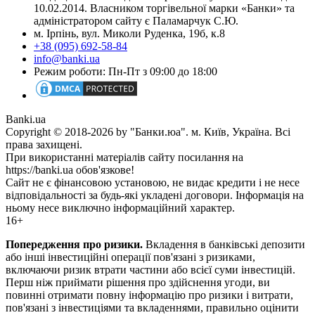
10.02.2014. Власником торгівельної марки «Банки» та
адміністратором сайту є Паламарчук С.Ю.
м. Ірпінь, вул. Миколи Руденка, 19б, к.8
+38 (095) 692-58-84
info@banki.ua
Режим роботи: Пн-Пт з 09:00 до 18:00
Banki.ua
Copyright © 2018-2026 by "Банки.юа". м. Київ, Україна. Всі
права захищені.
При використанні матеріалів сайту посилання на
https://banki.ua обов'язкове!
Сайт не є фінансовою установою, не видає кредити і не несе
відповідальності за будь-які укладені договори. Інформація на
ньому несе виключно інформаційний характер.
16+
Попередження про ризики.
Вкладення в банківські депозити
або інші інвестиційні операції пов'язані з ризиками,
включаючи ризик втрати частини або всієї суми інвестицій.
Перш ніж приймати рішення про здійснення угоди, ви
повинні отримати повну інформацію про ризики і витрати,
пов'язані з інвестиціями та вкладеннями, правильно оцінити