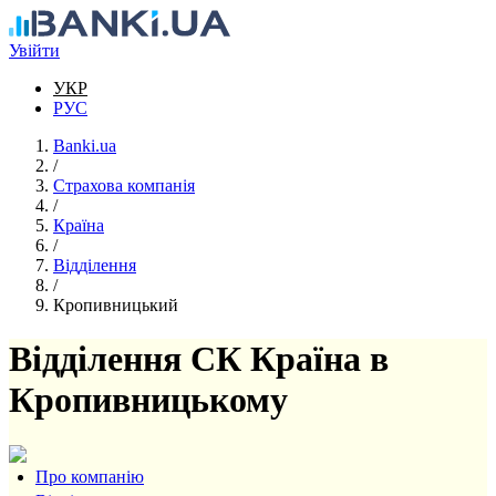
Перейти до основного вмісту
Увійти
УКР
РУС
Banki.ua
/
Страхова компанія
/
Країна
/
Відділення
/
Кропивницький
Відділення СК Країна в
Кропивницькому
Про компанію