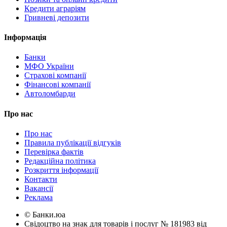
Кредити аграріям
Гривневі депозити
Інформація
Банки
МФО України
Страхові компанії
Фінансові компанії
Автоломбарди
Про нас
Про нас
Правила публікації відгуків
Перевірка фактів
Редакційна політика
Розкриття інформації
Контакти
Вакансії
Реклама
© Банки.юа
Свідоцтво на знак для товарів і послуг № 181983 від