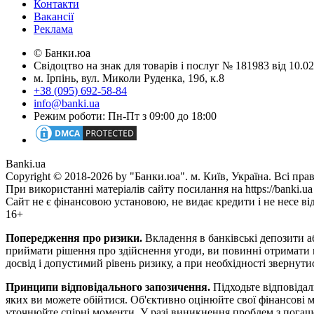
Контакти
Вакансії
Реклама
© Банки.юа
Свідоцтво на знак для товарів і послуг № 181983 від 10.
м. Ірпінь, вул. Миколи Руденка, 19б, к.8
+38 (095) 692-58-84
info@banki.ua
Режим роботи: Пн-Пт з 09:00 до 18:00
Banki.ua
Copyright © 2018-2026 by "Банки.юа". м. Київ, Україна. Всі пра
При використанні матеріалів сайту посилання на https://banki.ua
Сайт не є фінансовою установою, не видає кредити і не несе ві
16+
Попередження про ризики.
Вкладення в банківські депозити аб
приймати рішення про здійснення угоди, ви повинні отримати по
досвід і допустимий рівень ризику, а при необхідності звернут
Принципи відповідального запозичення.
Підходьте відповідаль
яких ви можете обійтися. Об'єктивно оцінюйте свої фінансові м
уточнюйте спірні моменти. У разі виникнення проблем з погаше