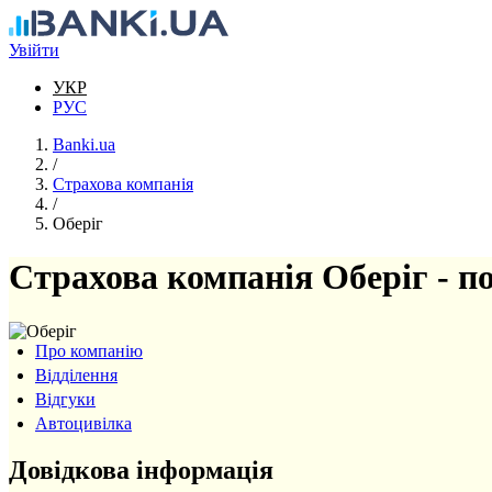
Перейти до основного вмісту
Увійти
УКР
РУС
Banki.ua
/
Страхова компанія
/
Оберіг
Страхова компанія Оберіг - п
Про компанію
Відділення
Відгуки
Автоцивілка
Довідкова інформація