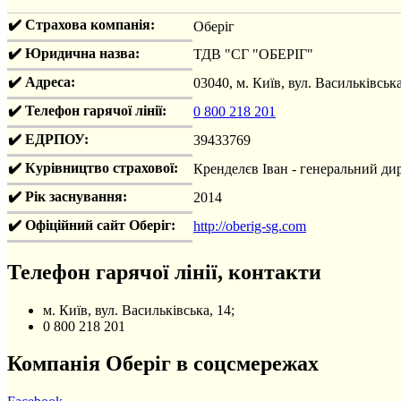
✔️ Страхова компанія:
Оберіг
✔️ Юридична назва:
ТДВ "СГ "ОБЕРІГ"
✔️ Адреса:
03040, м. Київ, вул. Васильківська
✔️ Телефон гарячої лінії:
0 800 218 201
✔️ ЕДРПОУ:
39433769
✔️ Курівництво страхової:
Кренделєв Іван - генеральний ди
✔️ Рік заснування:
2014
✔️ Офіційний сайт Оберіг:
http://oberig-sg.com
Телефон гарячої лінії, контакти
м. Київ, вул. Васильківська, 14;
0 800 218 201
Компанія Оберіг в соцсмережах