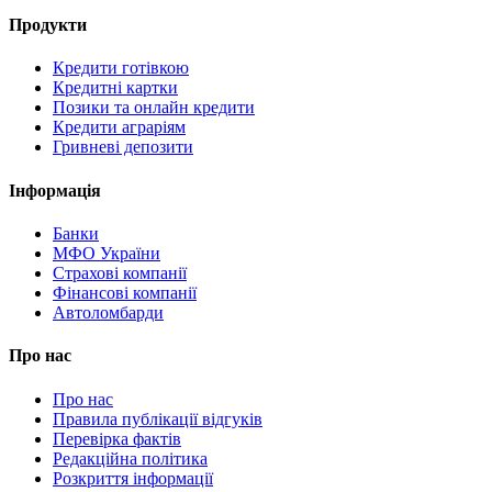
Продукти
Кредити готівкою
Кредитні картки
Позики та онлайн кредити
Кредити аграріям
Гривневі депозити
Інформація
Банки
МФО України
Страхові компанії
Фінансові компанії
Автоломбарди
Про нас
Про нас
Правила публікації відгуків
Перевірка фактів
Редакційна політика
Розкриття інформації