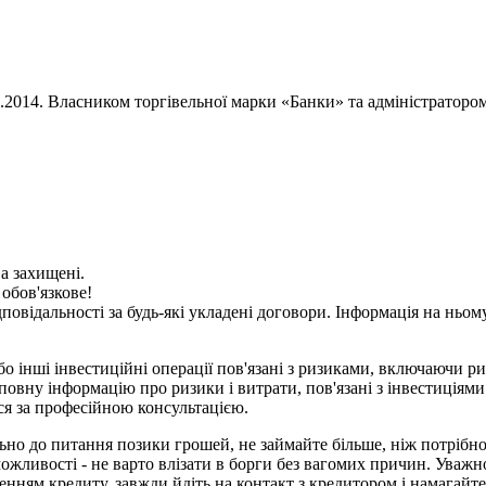
02.2014. Власником торгівельної марки «Банки» та адміністратор
ва захищені.
 обов'язкове!
дповідальності за будь-які укладені договори. Інформація на нь
о інші інвестиційні операції пов'язані з ризиками, включаючи ри
вну інформацію про ризики і витрати, пов'язані з інвестиціями 
ися за професійною консультацією.
но до питання позики грошей, не займайте більше, ніж потрібно. 
ожливості - не варто влізати в борги без вагомих причин. Уважн
нням кредиту, завжди йдіть на контакт з кредитором і намагайт