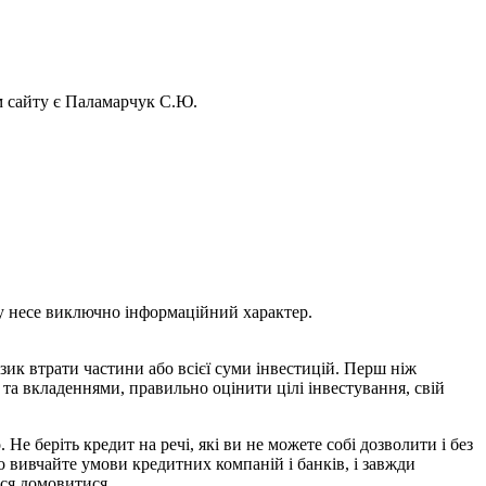
ом сайту є Паламарчук С.Ю.
ому несе виключно інформаційний характер.
зик втрати частини або всієї суми інвестицій. Перш ніж
та вкладеннями, правильно оцінити цілі інвестування, свій
Не беріть кредит на речі, які ви не можете собі дозволити і без
о вивчайте умови кредитних компаній і банків, і завжди
еся домовитися.