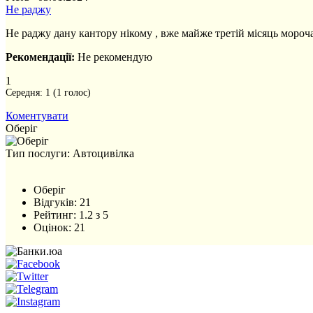
Не раджу
Не раджу дану кантору нікому , вже майже третій місяць мороча
Рекомендації:
Не рекомендую
1
Середня:
1
(
1
голос)
Коментувати
Оберіг
Тип послуги: Автоцивілка
Оберіг
Відгуків:
21
Рейтинг:
1.2
з
5
Оцінок:
21