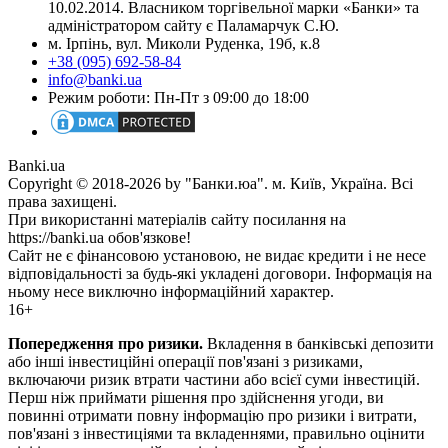
10.02.2014. Власником торгівельної марки «Банки» та
адміністратором сайту є Паламарчук С.Ю.
м. Ірпінь, вул. Миколи Руденка, 19б, к.8
+38 (095) 692-58-84
info@banki.ua
Режим роботи: Пн-Пт з 09:00 до 18:00
Banki.ua
Copyright © 2018-2026 by "Банки.юа". м. Київ, Україна. Всі
права захищені.
При використанні матеріалів сайту посилання на
https://banki.ua обов'язкове!
Сайт не є фінансовою установою, не видає кредити і не несе
відповідальності за будь-які укладені договори. Інформація на
ньому несе виключно інформаційний характер.
16+
Попередження про ризики.
Вкладення в банківські депозити
або інші інвестиційні операції пов'язані з ризиками,
включаючи ризик втрати частини або всієї суми інвестицій.
Перш ніж приймати рішення про здійснення угоди, ви
повинні отримати повну інформацію про ризики і витрати,
пов'язані з інвестиціями та вкладеннями, правильно оцінити