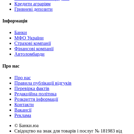
Кредити аграріям
Гривневі депозити
Інформація
Банки
МФО України
Страхові компанії
Фінансові компанії
Автоломбарди
Про нас
Про нас
Правила публікації відгуків
Перевірка фактів
Редакційна політика
Розкриття інформації
Контакти
Вакансії
Реклама
© Банки.юа
Свідоцтво на знак для товарів і послуг № 181983 від