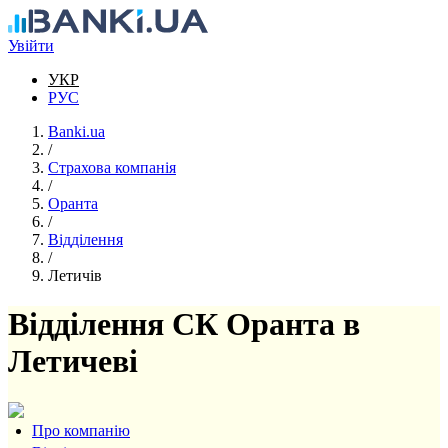
Перейти до основного вмісту
Увійти
УКР
РУС
Banki.ua
/
Страхова компанія
/
Оранта
/
Відділення
/
Летичів
Відділення СК Оранта в
Летичеві
Про компанію