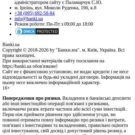
адміністратором сайту є Паламарчук С.Ю.
м. Ірпінь, вул. Миколи Руденка, 19б, к.8
+38 (095) 692-58-84
info@banki.ua
Режим роботи: Пн-Пт з 09:00 до 18:00
Banki.ua
Copyright © 2018-2026 by "Банки.юа". м. Київ, Україна. Всі
права захищені.
При використанні матеріалів сайту посилання на
https://banki.ua обов'язкове!
Сайт не є фінансовою установою, не видає кредити і не несе
відповідальності за будь-які укладені договори. Інформація на
ньому несе виключно інформаційний характер.
16+
Попередження про ризики.
Вкладення в банківські депозити
або інші інвестиційні операції пов'язані з ризиками,
включаючи ризик втрати частини або всієї суми інвестицій.
Перш ніж приймати рішення про здійснення угоди, ви
повинні отримати повну інформацію про ризики і витрати,
пов'язані з інвестиціями та вкладеннями, правильно оцінити
цілі інвестування, свій досвід і допустимий рівень ризику, а