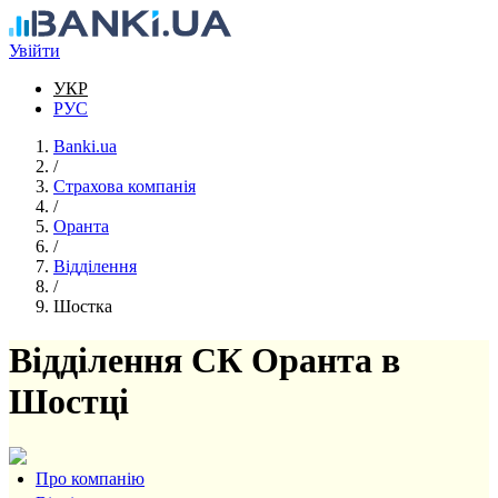
Перейти до основного вмісту
Увійти
УКР
РУС
Banki.ua
/
Страхова компанія
/
Оранта
/
Відділення
/
Шостка
Відділення СК Оранта в
Шостці
Про компанію