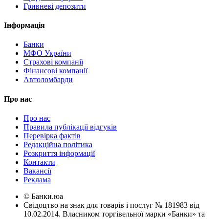
Гривневі депозити
Інформація
Банки
МФО України
Страхові компанії
Фінансові компанії
Автоломбарди
Про нас
Про нас
Правила публікації відгуків
Перевірка фактів
Редакційна політика
Розкриття інформації
Контакти
Вакансії
Реклама
© Банки.юа
Свідоцтво на знак для товарів і послуг № 181983 від
10.02.2014. Власником торгівельної марки «Банки» та