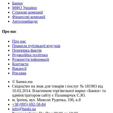
Банки
МФО України
Страхові компанії
Фінансові компанії
Автоломбарди
Про нас
Про нас
Правила публікації відгуків
Перевірка фактів
Редакційна політика
Розкриття інформації
Контакти
Вакансії
Реклама
© Банки.юа
Свідоцтво на знак для товарів і послуг № 181983 від
10.02.2014. Власником торгівельної марки «Банки» та
адміністратором сайту є Паламарчук С.Ю.
м. Ірпінь, вул. Миколи Руденка, 19б, к.8
+38 (095) 692-58-84
info@banki.ua