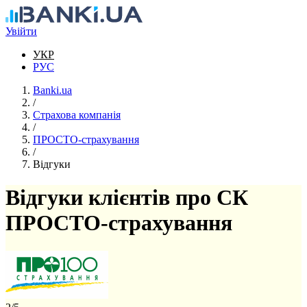
Перейти до основного вмісту
Увійти
УКР
РУС
Banki.ua
/
Страхова компанія
/
ПРОСТО-страхування
/
Відгуки
Відгуки клієнтів про СК
ПРОСТО-страхування