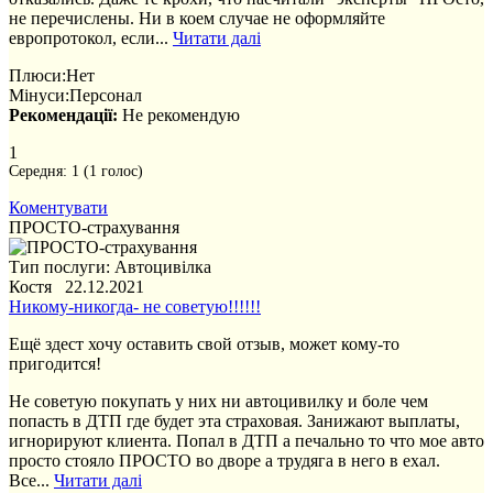
не перечислены. Ни в коем случае не оформляйте
европротокол, если...
Читати далі
Плюси:
Нет
Мінуси:
Персонал
Рекомендації:
Не рекомендую
1
Середня:
1
(
1
голос)
Коментувати
ПРОСТО-страхування
Тип послуги: Автоцивілка
Костя 22.12.2021
Никому-никогда- не советую!!!!!!
Ещё здест хочу оставить свой отзыв, может кому-то
пригодится!
Не советую покупать у них ни автоцивилку и боле чем
попасть в ДТП где будет эта страховая. Занижают выплаты,
игнорируют клиента. Попал в ДТП а печально то что мое авто
просто стояло ПРОСТО во дворе а трудяга в него в ехал.
Все...
Читати далі