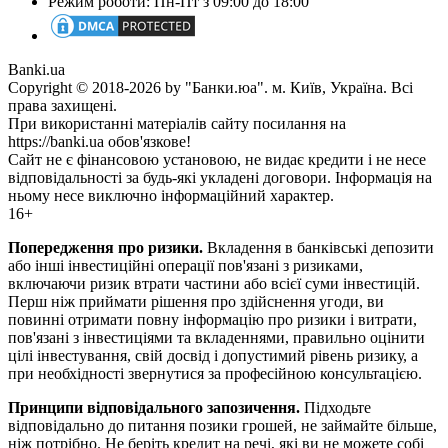
Режим роботи: Пн-Пт з 09:00 до 18:00
Banki.ua
Copyright © 2018-2026 by "Банки.юа". м. Київ, Україна. Всі
права захищені.
При використанні матеріалів сайту посилання на
https://banki.ua обов'язкове!
Сайт не є фінансовою установою, не видає кредити і не несе
відповідальності за будь-які укладені договори. Інформація на
ньому несе виключно інформаційний характер.
16+
Попередження про ризики.
Вкладення в банківські депозити
або інші інвестиційні операції пов'язані з ризиками,
включаючи ризик втрати частини або всієї суми інвестицій.
Перш ніж приймати рішення про здійснення угоди, ви
повинні отримати повну інформацію про ризики і витрати,
пов'язані з інвестиціями та вкладеннями, правильно оцінити
цілі інвестування, свій досвід і допустимий рівень ризику, а
при необхідності звернутися за професійною консультацією.
Принципи відповідального запозичення.
Підходьте
відповідально до питання позики грошей, не займайте більше,
ніж потрібно. Не беріть кредит на речі, які ви не можете собі