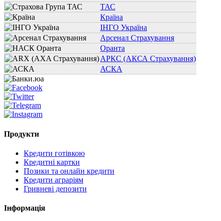
ТАС
Країна
ІНГО Україна
Арсенал Страхування
Оранта
АРКС (АКСА Страхування)
АСКА
Продукти
Кредити готівкою
Кредитні картки
Позики та онлайн кредити
Кредити аграріям
Гривневі депозити
Інформація