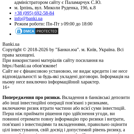
адміністратором сайту є Паламарчук С.Ю.
м. Ірпінь, вул. Миколи Руденка, 19б, к.8
+38 (095) 692-58-84
info@banki.ua
Режим роботи: Пн-Пт з 09:00 до 18:00
Banki.ua
Copyright © 2018-2026 by "Банки.юа". м. Київ, Україна. Всі
права захищені.
При використанні матеріалів сайту посилання на
https://banki.ua обов'язкове!
Сайт не є фінансовою установою, не видає кредити і не несе
відповідальності за будь-які укладені договори. Інформація на
ньому несе виключно інформаційний характер.
16+
Попередження про ризики.
Вкладення в банківські депозити
або інші інвестиційні операції пов'язані з ризиками,
включаючи ризик втрати частини або всієї суми інвестицій.
Перш ніж приймати рішення про здійснення угоди, ви
повинні отримати повну інформацію про ризики і витрати,
пов'язані з інвестиціями та вкладеннями, правильно оцінити
цілі інвестування, свій досвід і допустимий рівень ризику, а