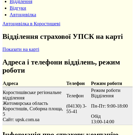
Відділення
Відгуки
Автоцивілка
Автоцивілка в Коростишеві
Відділення страхової УПСК на карті
Показати на карті
Адреса і телефони відділень, режим
роботи
Адреса
Телефон
Режим роботи
Режим роботи
Коростишівське регіональне
Телефон
Відділення
відділення
Житомирська область
(04130) 3-
Пн-Пт: 9:00-18:00
Коростишів, Соборна площа,
55-41
5
Обід
Сайт: upsk.com.ua
13:00-14:00
Інформація про страхову компанію