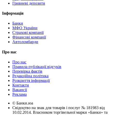
Гривневі депозити
Інформація
Банки
МФО України
Страхові компанії
Фінансові компанії
Автоломбарди
Про нас
Про нас
Правила публікації відгуків
Перевірка фактів
Редакційна політика
Розкриття інформації
Контакти
Вакансії
Реклама
© Банки.юа
Свідоцтво на знак для товарів і послуг № 181983 від
10.02.2014. Власником торгівельної марки «Банки» та