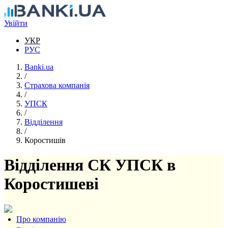
Перейти до основного вмісту
Увійти
УКР
РУС
Banki.ua
/
Страхова компанія
/
УПСК
/
Відділення
/
Коростишів
Відділення СК УПСК в
Коростишеві
Про компанію