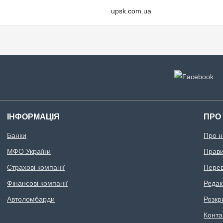
upsk.com.ua
ІНФОРМАЦІЯ
ПРО
Банки
Про н
МФО України
Правил
Страхові компанії
Перев
Фінансові компанії
Редак
Автоломбарди
Розкр
Конта