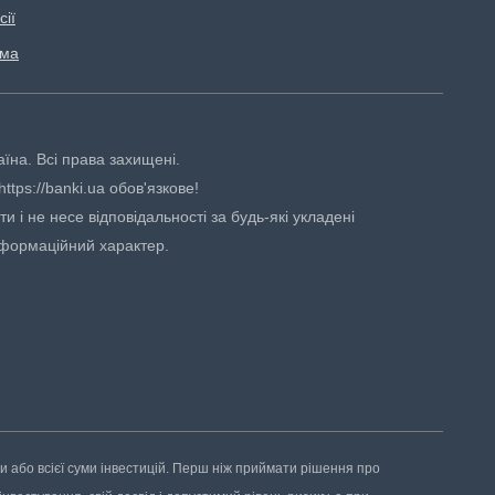
сії
ама
аїна. Всі права захищені.
tps://banki.ua обов'язкове!
 і не несе відповідальності за будь-які укладені
нформаційний характер.
ни або всієї суми інвестицій. Перш ніж приймати рішення про