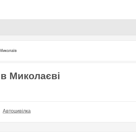
Перейти
до
основного
вмісту
Миколаїв
 в Миколаєві
Автоцивілка