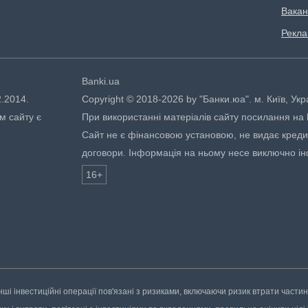
Вакан
Рекл
Banki.ua
2.2014.
Copyright © 2018-2026 by "Банки.юа". м. Київ, Укр
м сайту є
При використанні матеріалів сайту посилання на ht
Сайт не є фінансовою установою, не видає кредити
договори. Інформація на ньому несе виключно і
16+
нші інвестиційні операції пов'язані з ризиками, включаючи ризик втрати части