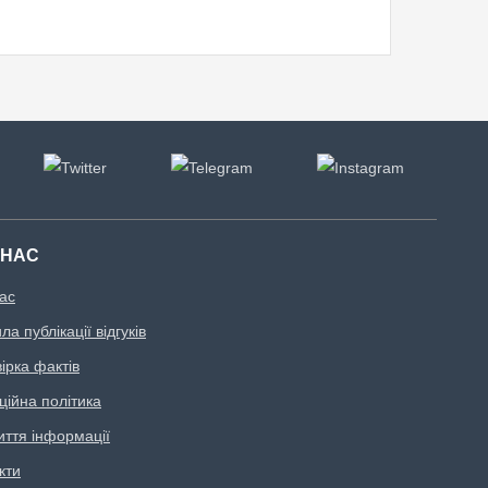
 НАС
ас
а публікації відгуків
ірка фактів
ційна політика
иття інформації
кти