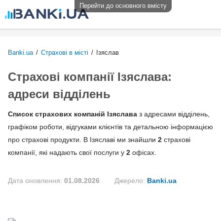
Перейти до основного вмісту
Banki.ua
/
Страхові в місті
/
Ізяслав
Страхові компанії Ізяслава:
адреси відділень
Список страхових компаній Ізяслава
з адресами відділень,
графіком роботи, відгуками клієнтів та детальною інформацією
про страхові продукти. В Ізяславі ми знайшли
2
страхові
компанії, які надають свої послуги у
2
офісах.
Дата оновлення:
01.08.2026
Джерело:
Banki.ua