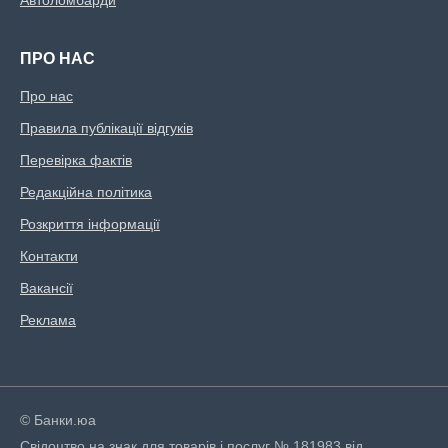
Автоломбарди
ПРО НАС
Про нас
Правила публікації відгуків
Перевірка фактів
Редакційна політика
Розкриття інформації
Контакти
Вакансії
Реклама
© Банки.юа
Свідоцтво на знак для товарів і послуг № 181983 від