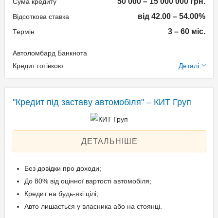
50 000 – 15 000 000 грн.
Техпаспорт на авто.
Сума кредиту
від 42.00 – 54.00%
Відсоткова ставка
3 – 60 міс.
Термін
Вік позичальника
Автоломбард Банкнота
від 21 до 69
Додаткові умови
Кредит готівкою
Деталі
Щомісячна комісія: 0.00%
Застава: Автотранспорт
"Кредит під заставу автомобіля" – КИТ Груп
Спосіб погашення:
Aннуітет
Спосіб погашення:
ДЕТАЛЬНІШЕ
Класичний
Дострокове погашення:
Без довідки про доходи;
Дострокове без штрафів
До 80% від оцінної вартості автомобіля;
Без страхування
Кредит на будь-які цілі;
Авто лишається у власника або на стоянці.