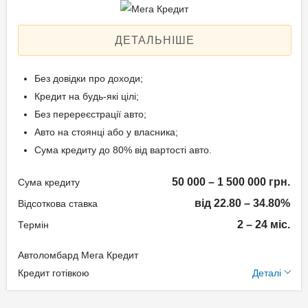
Aннуітет
Спосіб погашення:
ДЕТАЛЬНІШЕ
Класичний
Дострокове погашення:
Без довідки про доходи;
Дострокове без штрафів
Кредит на будь-які цілі;
Без страхування
Без перереєстрації авто;
Авто на стоянці або у власника;
Сума кредиту до 80% від вартості авто.
Способи погашення
кредиту
50 000 – 1 500 000 грн.
Сума кредиту
від 22.80 – 34.80%
На розрахунковий
Відсоткова ставка
рахунок;
2 – 24 міс.
Термін
Готівкою в офісі компанії.
Автоломбард Мега Кредит
Додаткові умови
Кредит готівкою
Деталі
Документи та
Щомісячна комісія: 0.00%
підтвердження доходу