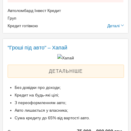
Свідоцтво про реєстрацію
Автоломбард Інвест Кредит
транспортного засобу;
Додаткові умови
Груп
Довіреність на право
Кредит готівкою
Деталі
розпорядження авто.
Щомісячна комісія: 0.00%
Застава: Автотранспорт
Спосіб погашення:
"Гроші під авто" – Хапай
Вік позичальника
Aннуітет
Дострокове погашення:
від 21 до 65
Дострокове без штрафів
ДЕТАЛЬНІШЕ
Без страхування
Без довідки про доходи;
Кредит на будь-які цілі;
Способи погашення
З переоформленням авто;
кредиту
Авто лишається у власника;
На розрахунковий
Сума кредиту до 65% від вартості авто.
рахунок;