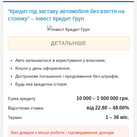
Застава: Автотранспорт
"Кредит під заставу автомобіля без взяття на
Паспорт громадянина
Спосіб погашення:
стоянку" – Інвест Кредит Груп
України;
Aннуітет
Технічний паспорт на
Спосіб погашення:
авто;
Класичний
ДЕТАЛЬНІШЕ
Ідентифікаційний номер.
Дострокове погашення:
Дострокове без штрафів
Авто залишається в користуванні у власника;
Без страхування
Вік позичальника
Кошти у день оформлення;
Дострокове погашення і продовження без штрафів;
від 21 до 65
Документи та
Будь яка кредитна історія.
підтвердження доходу
10 000 – 1 000 000 грн.
Сума кредиту
Паспорт;
від 22.80 – 48.00%
Відсоткова ставка
Ідентифікаційний номер
1 – 36 міс.
Термін
(РНОКПП);
Документи дружини/
Без довідок з місця роботи і підтвердження доходів
чоловіка;