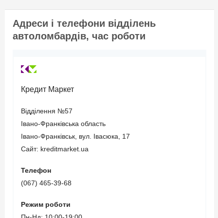
страхування цивільно-
правової відповідальності
Адреси і телефони відділень
(термін дії повинен
автоломбардів, час роботи
закінчуватися не пізніше
3-х місяців з моменту
звернення).
Кредит Маркет
Вік позичальника
Відділення №57
Івано-Франківська область
від 21 до 65
Івано-Франківськ, вул. Івасюка, 17
Сайт: kreditmarket.ua
Телефон
(067) 465-39-68
Режим роботи
Пн-Нд: 10:00-19:00