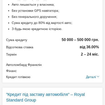
Класичний
Авто лишається у власника;
Дострокове погашення:
Без установки GPS навігатора;
Дострокове без штрафів
Без генерального доручення;
Без страхування
Сума кредиту до 80% від вартості авто;
З будь-якою кредитною історією.
Способи погашення
50 000 – 500 000 грн.
Сума кредиту
кредиту
від 36.00%
Відсоткова ставка
Рівними частинами або в кінці
2 – 24 міс.
Термін
терміну.
Автоломбард Франклін
Додаткові умови
Документи та
Фінанс
підтвердження доходу
Кредит готівкою
Деталі
Одноразова комісія:
Нотаріальне оформлення
Паспорт;
по тарифам нотаріуса
Ідентифікаційний номер;
"Кредит під заставу автомобіля" – Royal
Щомісячна комісія: 3.00%
Standard Group
Техпаспорт на авто.