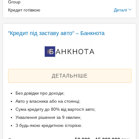
Додаткові умови
Group
Паспорт;
Кредит готівкою
Деталі
Ідентифікаційний номер;
Щомісячна комісія: 0.00%
Техпаспорт на авто.
Застава: Автотранспорт
Спосіб погашення:
"Кредит під заставу авто" – Банкнота
Aннуітет
Вік позичальника
Спосіб погашення:
Класичний
від 21 до 65
Дострокове погашення:
Дострокове без штрафів
ДЕТАЛЬНІШЕ
Без страхування
Без довідки про доходи;
Документи та
Авто у власника або на стоянці;
підтвердження доходу
Сума кредиту до 80% від вартості авто;
Ухвалення рішення за 9 хвилин;
Паспорт;
З будь-якою кредитною історією.
Ідентифікаційний номер;