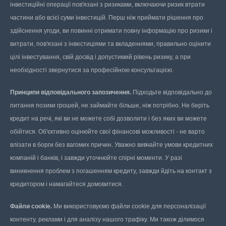
інвестиційні операції пов'язані з ризиками, включаючи ризик втрати
частини або всієї суми інвестицій. Перш ніж приймати рішення про
здійснення угоди, ви повинні отримати повну інформацію про ризики і
витрати, пов'язані з інвестиціями та вкладеннями, правильно оцінити
цілі інвестування, свій досвід і допустимий рівень ризику, а при
необхідності звернутися за професійною консультацією.
Принципи відповідального запозичення.
Підходьте відповідально до
питання позики грошей, не займайте більше, ніж потрібно. Не беріть
кредит на речі, які ви не можете собі дозволити і без яких ви можете
обійтися. Об'єктивно оцінюйте свої фінансові можливості - не варто
влізати в борги без вагомих причин. Уважно вивчайте умови кредитних
компаній і банків, і завжди уточнюйте спірні моменти. У разі
виникнення проблем з погашенням кредиту, завжди йдіть на контакт з
кредитором і намагайтеся домовитися.
Файли cookie.
Ми використовуємо файли cookie для персоналізації
контенту, реклами і для аналізу нашого трафіку. Ми також ділимося