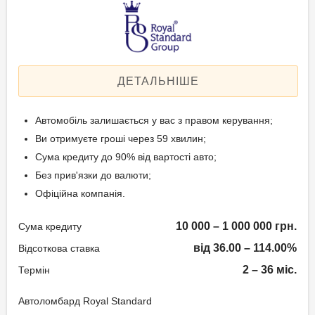
Застава: Автотранспорт
Спосіб погашення:
Вік позичальника
Aннуітет
Спосіб погашення:
від 21 до 65
Класичний
ДЕТАЛЬНІШЕ
Дострокове погашення:
Дострокове без штрафів
Автомобіль залишається у вас з правом керування;
Без страхування
Ви отримуєте гроші через 59 хвилин;
Сума кредиту до 90% від вартості авто;
Без прив'язки до валюти;
Способи погашення
Офіційна компанія.
кредиту
10 000 – 1 000 000 грн.
Сума кредиту
Рівними частинами або в кінці
терміну.
від 36.00 – 114.00%
Відсоткова ставка
2 – 36 міс.
Термін
Документи та
підтвердження доходу
Автоломбард Royal Standard