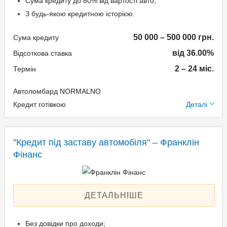
Сума кредиту до 80% від вартості авто;
підтвердження доходу
З будь-якою кредитною історією.
Паспорт;
50 000 – 500 000 грн.
Сума кредиту
Ідентифікаційний номер
від 36.00%
(РНОКПП);
Відсоткова ставка
Свідоцтво про реєстрацію
2 – 24 міс.
Термін
транспортного засобу.
Автоломбард NORMALNO
Додаткові умови
Кредит готівкою
Деталі
Одноразова комісія:
Нотаріальне оформлення
"Кредит під заставу автомобіля" – Франклін
по тарифам нотаріуса
Фінанс
Щомісячна комісія: 3.00%
Застава: Автотранспорт
Спосіб погашення:
ДЕТАЛЬНІШЕ
Aннуітет
Спосіб погашення:
Без довідки про доходи;