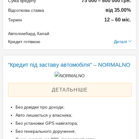
75 000 – 800 000 грн.
Сума кредиту
від 35.00%
Відсоткова ставка
Документи та
12 – 60 міс.
Термін
підтвердження доходу
Автоломбард Хапай
Паспорт громадянина
Додаткові умови
Кредит готівкою
Деталі
України;
Технічний паспорт на
Одноразова комісія: 1,5%
авто;
Щомісячна комісія: 0.00%
"Кредит під заставу автомобіля" – NORMALNO
Ідентифікаційний номер.
Застава: Автотранспорт
Спосіб погашення:
Aннуітет
ДЕТАЛЬНІШЕ
Вік позичальника
Дострокове погашення:
Дострокове без штрафів
від 18 до 65
Без довідки про доходи;
Без страхування
Авто лишається у власника;
Без установки GPS навігатора;
Без генерального доручення;
Документи та