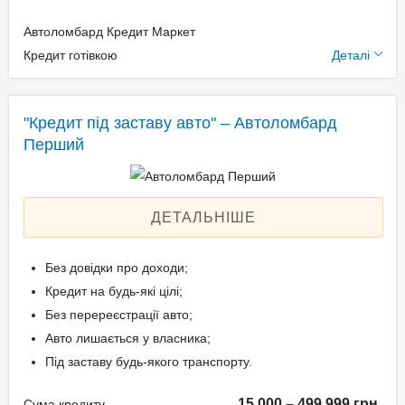
Автоломбард Кредит Маркет
Додаткові умови
Кредит готівкою
Деталі
Щомісячна комісія: 0.00%
Застава: Автотранспорт
"Кредит під заставу авто" – Автоломбард
Спосіб погашення:
Перший
Aннуітет
Спосіб погашення:
Класичний
ДЕТАЛЬНІШЕ
Дострокове погашення:
Дострокове без штрафів
Без довідки про доходи;
Без страхування
Кредит на будь-які цілі;
Без перереєстрації авто;
Авто лишається у власника;
Способи погашення
Під заставу будь-якого транспорту.
кредиту
15 000 – 499 999 грн.
Сума кредиту