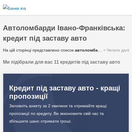
Перейти
до
основного
вмісту
Автоломбарди Івано-Франківська:
кредит під заставу авто
На цій сторінці представлено список
автоломбардів Івано-Франківська
Читати далі
Ми підібрали для вас 11 кредитів під заставу авто
Зведена таблиця умов за якими можна отримати гроші під заставу автомобіля або спецтехніки від автоломбардів у Івано-Франківську:
✔️ Сума кредиту
55 000 - 2 300 000 грн.
Кредит під заставу авто - кращі
пропозиції
✔️ Процентна ставка
6 - 48% в рік
Заповніть анкету за 2 хвилини та отримайте кращі
✔️ Строк кредитування
1 - 5 років
пропозиції по кредиту. Ви зекономите свій час та
збільшите шанс отримати гроші.
✔️ Валюта
Гривня