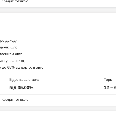
Кредит готівкою
про доходи;
ів
ь-які цілі;
ленням авто;
ся у власника;
 до 65% від вартості авто.
Відсоткова ставка
Термін
від 35.00%
12 – 
Кредит готівкою