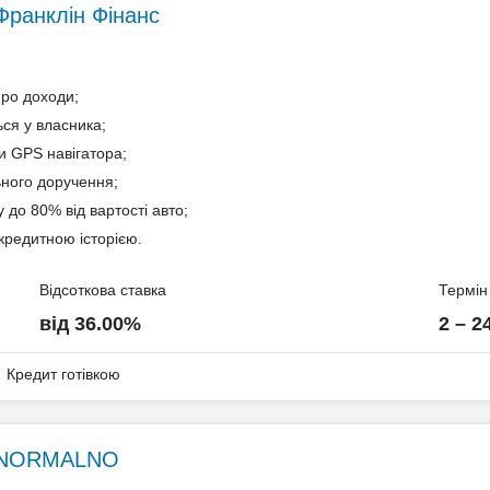
 Франклін Фінанс
про доходи;
ся у власника;
ів
и GPS навігатора;
ьного доручення;
 до 80% від вартості авто;
кредитною історією.
Відсоткова ставка
Термін
від 36.00%
2 – 2
бу.
Кредит готівкою
 – NORMALNO
я по тарифам нотаріуса