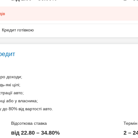
дів
Кредит готівкою
Кредит
про доходи;
ь-які цілі;
ів
трації авто;
нці або у власника;
 до 80% від вартості авто.
Відсоткова ставка
Термін
від 22.80 – 34.80%
2 – 2