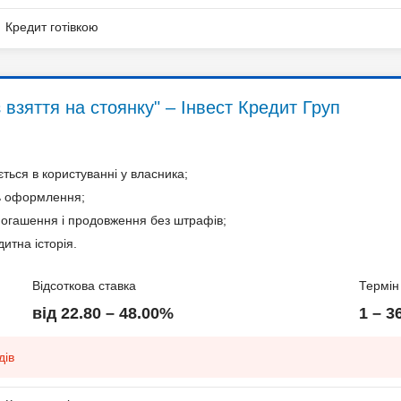
Кредит готівкою
 взяття на стоянку" – Інвест Кредит Груп
ться в користуванні у власника;
ь оформлення;
ів
погашення і продовження без штрафів;
итна історія.
Відсоткова ставка
Термін
від 22.80 – 48.00%
1 – 3
дів
бу;