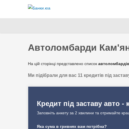
Автоломбарди Кам'янс
На цій сторінці представлено список
автоломбардів
Ми підібрали для вас 11 кредитів під застав
Зведена таблиця умов за якими можна отримати гроші
✔️ Сума кредиту
Кредит під заставу авто - 
✔️ Процентна ставка
Заповніть анкету за 2 хвилини та отримайте кра
✔️ Строк кредитування
Яка сума в гривнях вам потрібна?