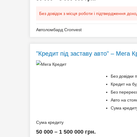
Без довідок з місця роботи і підтвердження дохо
Автоломбард Cronvest
Додаткові умови
"Кредит під заставу авто" – Мега 
Щомісячна комісія: 0.00%
Застава: Автотранспорт
Спосіб погашення: Aннуітет
Без довідки 
Спосіб погашення: Класичний
Кредит на буд
Дострокове погашення: Дострокове без штраф
Без перереєс
Без страхування
Авто на стоя
Сума кредиту
Способи погашення кредиту
Сума кредиту
50 000 – 1 500 000 грн.
На розрахунковий рахунок;