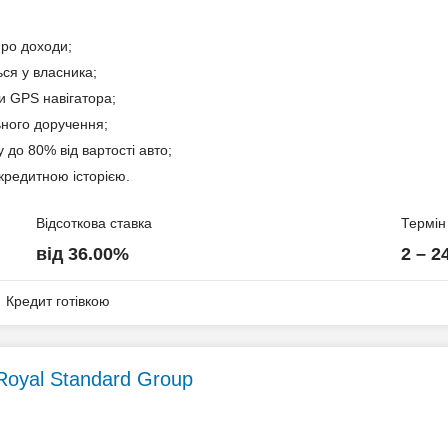
про доходи;
ся у власника;
и GPS навігатора;
ів
ьного доручення;
 до 80% від вартості авто;
кредитною історією.
Відсоткова ставка
Термін
від 36.00%
2 – 2
Кредит готівкою
Royal Standard Group
я по тарифам нотаріуса