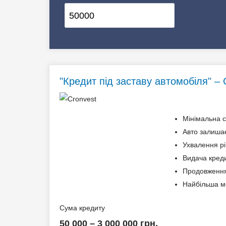
✔️ Валюта
✔️ Предмет застави
"Кредит під заставу автомобіля" – 
Мінімальна с
Авто залишає
Ухвалення рі
Видача креди
Продовження 
Найбільша ме
Сума кредиту
50 000 – 3 000 000 грн.