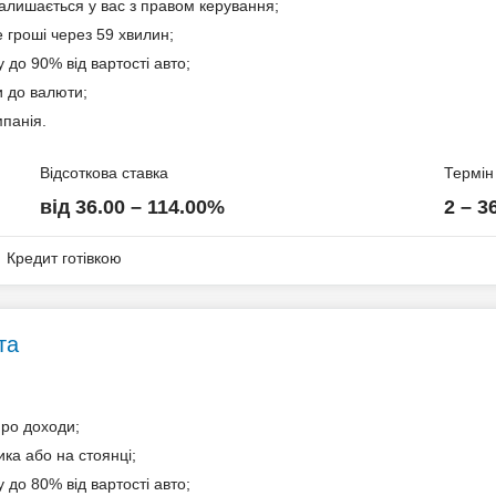
алишається у вас з правом керування;
 гроші через 59 хвилин;
 до 90% від вартості авто;
ів
и до валюти;
панія.
Відсоткова ставка
Термін
від 36.00 – 114.00%
2 – 3
Кредит готівкою
та
про доходи;
ика або на стоянці;
ів
 до 80% від вартості авто;