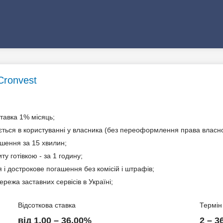
Гривня
Автомобілі, спецтехніка
Cronvest
тавка 1% місяць;
ться в користуванні у власника (без переоформлення права власно
шення за 15 хвилин;
ту готівкою - за 1 годину;
і дострокове погашення без комісій і штрафів;
режа заставних сервісів в Україні;
Відсоткова ставка
Термін
від 1.00 – 36.00%
2 – 3