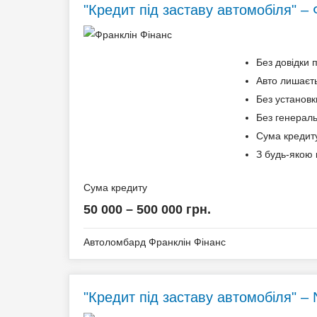
"Кредит під заставу автомобіля" –
Технічний паспорт на авто;
Одноразова комісія: 1,5%
Ідентифікаційний номер.
Щомісячна комісія: 0.00%
Застава: Автотранспорт
Без довідки 
Вік позичальника
Спосіб погашення: Aннуітет
Авто лишаєть
Дострокове погашення: Дострокове без штраф
Без установк
від 18 до 65
Без страхування
Без генерал
Сума кредиту
З будь-якою 
Документи та підтвердження доходу
Сума кредиту
Паспорт;
50 000 – 500 000 грн.
Ідентифікаційний номер (РНОКПП);
Свідоцтво про реєстрацію транспортного засо
Автоломбард Франклін Фінанс
Додаткові умови
"Кредит під заставу автомобіля"
Одноразова комісія: Нотаріальне оформленн