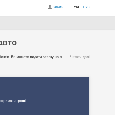
Увійти
УКР
РУС
авто
дитні пропозиції, при яких авто лишається у вас без постановки на стоянку. Також ви можете порівняти всі
Читати далі
янському:
 отримати гроші.