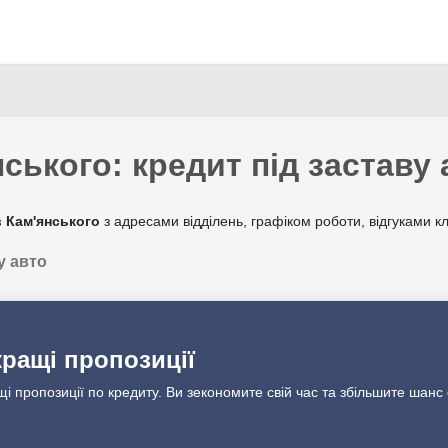
Перейти
до
основного
вмісту
ького: кредит під заставу 
 Кам'янського
з адресами відділень, графіком роботи, відгуками клієнтів. Ви можете подати заявку на позику під заставу авто в Кам'янському з правом керування. Є кре
у авто
 під заставу автомобіля або спецтехніки від автоломбардів у Кам'
56 000 - 2 000 000 грн.
кращі пропозиції
6 - 41% в рік
щі пропозиції по кредиту. Ви зекономите свій час та збільшите шанс
1 - 5 років