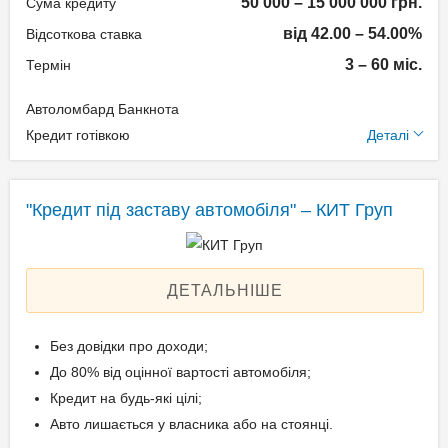
50 000 – 15 000 000 грн.
Техпаспорт на авто.
Сума кредиту
від 42.00 – 54.00%
Відсоткова ставка
3 – 60 міс.
Термін
Вік позичальника
Автоломбард Банкнота
від 21 до 69
Додаткові умови
Кредит готівкою
Деталі
Щомісячна комісія: 0.00%
Застава: Автотранспорт
"Кредит під заставу автомобіля" – КИТ Груп
Спосіб погашення:
Aннуітет
Спосіб погашення:
ДЕТАЛЬНІШЕ
Класичний
Дострокове погашення:
Без довідки про доходи;
Дострокове без штрафів
До 80% від оцінної вартості автомобіля;
Без страхування
Кредит на будь-які цілі;
Авто лишається у власника або на стоянці.