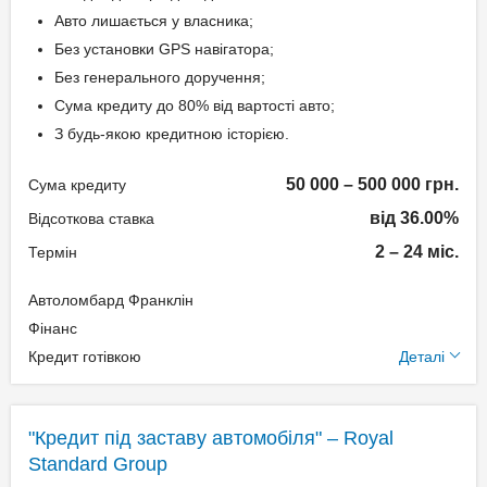
Класичний
Авто лишається у власника;
Дострокове погашення:
Без установки GPS навігатора;
Дострокове без штрафів
Без генерального доручення;
Без страхування
Сума кредиту до 80% від вартості авто;
З будь-якою кредитною історією.
Способи погашення
50 000 – 500 000 грн.
Сума кредиту
кредиту
від 36.00%
Відсоткова ставка
Рівними частинами або в кінці
2 – 24 міс.
Термін
терміну.
Автоломбард Франклін
Додаткові умови
Документи та
Фінанс
підтвердження доходу
Кредит готівкою
Деталі
Одноразова комісія:
Нотаріальне оформлення
Паспорт;
по тарифам нотаріуса
Ідентифікаційний номер;
"Кредит під заставу автомобіля" – Royal
Щомісячна комісія: 3.00%
Standard Group
Техпаспорт на авто.