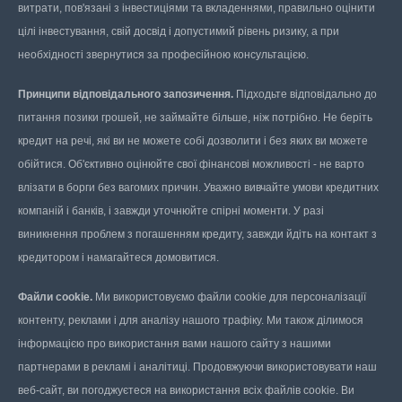
витрати, пов'язані з інвестиціями та вкладеннями, правильно оцінити
цілі інвестування, свій досвід і допустимий рівень ризику, а при
необхідності звернутися за професійною консультацією.
Принципи відповідального запозичення.
Підходьте відповідально до
питання позики грошей, не займайте більше, ніж потрібно. Не беріть
кредит на речі, які ви не можете собі дозволити і без яких ви можете
обійтися. Об'єктивно оцінюйте свої фінансові можливості - не варто
влізати в борги без вагомих причин. Уважно вивчайте умови кредитних
компаній і банків, і завжди уточнюйте спірні моменти. У разі
виникнення проблем з погашенням кредиту, завжди йдіть на контакт з
кредитором і намагайтеся домовитися.
Файли cookie.
Ми використовуємо файли cookie для персоналізації
контенту, реклами і для аналізу нашого трафіку. Ми також ділимося
інформацією про використання вами нашого сайту з нашими
партнерами в рекламі і аналітиці. Продовжуючи використовувати наш
веб-сайт, ви погоджуєтеся на використання всіх файлів cookie. Ви