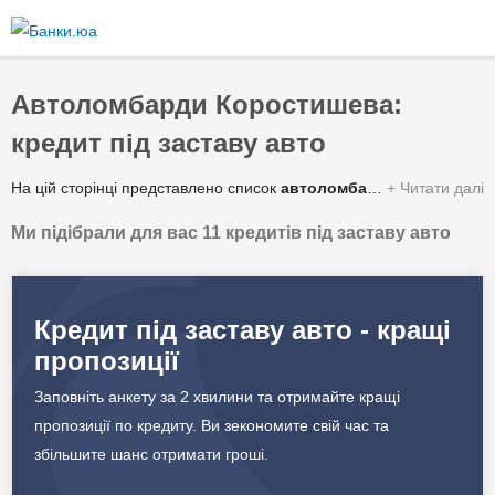
Перейти
до
основного
вмісту
Автоломбарди Коростишева:
кредит під заставу авто
На цій сторінці представлено список
автоломбардів Коростишева
Читати далі
Ми підібрали для вас 11 кредитів під заставу авто
Зведена таблиця умов за якими можна отримати гроші під заставу автомобіля або спецтехніки від автоломбардів у Коростишеві:
✔️ Сума кредиту
56 000 - 2 600 000 грн.
Кредит під заставу авто - кращі
пропозиції
✔️ Процентна ставка
6 - 41% в рік
Заповніть анкету за 2 хвилини та отримайте кращі
✔️ Строк кредитування
1 - 5 років
пропозиції по кредиту. Ви зекономите свій час та
збільшите шанс отримати гроші.
✔️ Валюта
Гривня