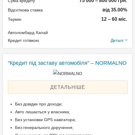
75 000 – 800 000 грн.
Сума кредиту
від 35.00%
Відсоткова ставка
Документи та
12 – 60 міс.
Термін
підтвердження доходу
Автоломбард Хапай
Паспорт громадянина
Додаткові умови
Кредит готівкою
Деталі
України;
Технічний паспорт на
Одноразова комісія: 1,5%
авто;
Щомісячна комісія: 0.00%
"Кредит під заставу автомобіля" – NORMALNO
Ідентифікаційний номер.
Застава: Автотранспорт
Спосіб погашення:
Aннуітет
ДЕТАЛЬНІШЕ
Вік позичальника
Дострокове погашення:
Дострокове без штрафів
від 18 до 65
Без довідки про доходи;
Без страхування
Авто лишається у власника;
Без установки GPS навігатора;
Без генерального доручення;
Документи та