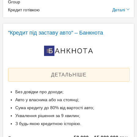
Додаткові умови
Group
Паспорт;
Кредит готівкою
Деталі
Ідентифікаційний номер;
Щомісячна комісія: 0.00%
Техпаспорт на авто.
Застава: Автотранспорт
Спосіб погашення:
"Кредит під заставу авто" – Банкнота
Aннуітет
Вік позичальника
Спосіб погашення:
Класичний
від 21 до 65
Дострокове погашення:
Дострокове без штрафів
ДЕТАЛЬНІШЕ
Без страхування
Без довідки про доходи;
Документи та
Авто у власника або на стоянці;
підтвердження доходу
Сума кредиту до 80% від вартості авто;
Ухвалення рішення за 9 хвилин;
Паспорт;
З будь-якою кредитною історією.
Ідентифікаційний номер;