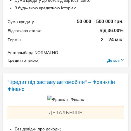
Сума кредиту до 80% від вартості авто;
підтвердження доходу
З будь-якою кредитною історією.
Паспорт;
50 000 – 500 000 грн.
Сума кредиту
Ідентифікаційний номер
від 36.00%
(РНОКПП);
Відсоткова ставка
Свідоцтво про реєстрацію
2 – 24 міс.
Термін
транспортного засобу.
Автоломбард NORMALNO
Додаткові умови
Кредит готівкою
Деталі
Одноразова комісія:
Нотаріальне оформлення
"Кредит під заставу автомобіля" – Франклін
по тарифам нотаріуса
Фінанс
Щомісячна комісія: 3.00%
Застава: Автотранспорт
Спосіб погашення:
ДЕТАЛЬНІШЕ
Aннуітет
Спосіб погашення:
Без довідки про доходи;