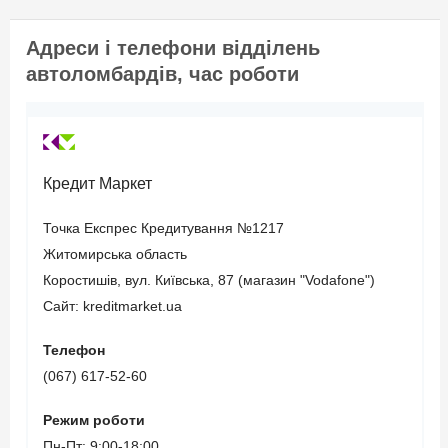
страхування цивільно-
правової відповідальності
Адреси і телефони відділень
(термін дії повинен
автоломбардів, час роботи
закінчуватися не пізніше
3-х місяців з моменту
звернення).
Кредит Маркет
Вік позичальника
Точка Експрес Кредитування №1217
Житомирська область
від 21 до 65
Коростишів, вул. Київська, 87 (магазин "Vodafone")
Сайт: kreditmarket.ua
Телефон
(067) 617-52-60
Режим роботи
Пн-Пт: 9:00-18:00