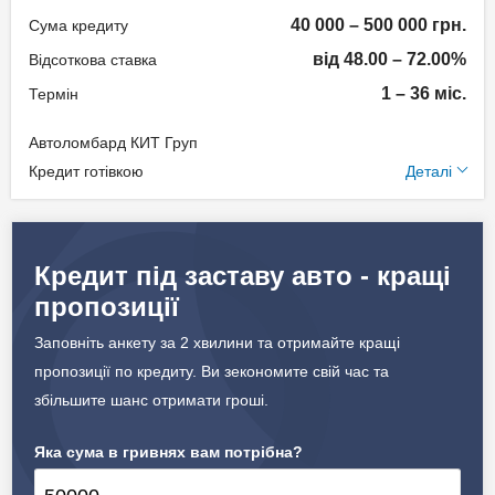
Документи та
40 000 – 500 000 грн.
Сума кредиту
підтвердження доходу
від 48.00 – 72.00%
Відсоткова ставка
Паспорт;
1 – 36 міс.
Термін
Ідентифікаційний номер;
Автоломбард КИТ Груп
Документи на авто.
Додаткові умови
Кредит готівкою
Деталі
Щомісячна комісія: 0.00%
Вік позичальника
Застава: Автотранспорт
Кредит під заставу авто - кращі
від 18 до 75
Спосіб погашення:
пропозиції
Aннуітет
Дострокове погашення:
Заповніть анкету за 2 хвилини та отримайте кращі
Дострокове без штрафів
пропозиції по кредиту. Ви зекономите свій час та
Страхування предмету
збільшите шанс отримати гроші.
застави
Яка сума в гривнях вам потрібна?