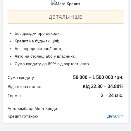
Aннуітет
Спосіб погашення:
ДЕТАЛЬНІШЕ
Класичний
Дострокове погашення:
Без довідки про доходи;
Дострокове без штрафів
Кредит на будь-які цілі;
Без страхування
Без перереєстрації авто;
Авто на стоянці або у власника;
Сума кредиту до 80% від вартості авто.
Способи погашення
кредиту
50 000 – 1 500 000 грн.
Сума кредиту
від 22.80 – 34.80%
На розрахунковий
Відсоткова ставка
рахунок;
2 – 24 міс.
Термін
Готівкою в офісі компанії.
Автоломбард Мега Кредит
Додаткові умови
Кредит готівкою
Деталі
Документи та
Щомісячна комісія: 0.00%
підтвердження доходу