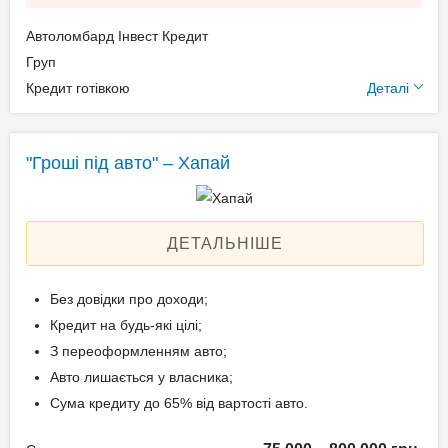
Свідоцтво про реєстрацію
Автоломбард Інвест Кредит
транспортного засобу;
Додаткові умови
Груп
Довіреність на право
Кредит готівкою
Деталі
розпорядження авто.
Щомісячна комісія: 0.00%
Застава: Автотранспорт
Спосіб погашення:
"Гроші під авто" – Хапай
Вік позичальника
Aннуітет
Дострокове погашення:
від 21 до 65
Дострокове без штрафів
ДЕТАЛЬНІШЕ
Без страхування
Без довідки про доходи;
Кредит на будь-які цілі;
Способи погашення
З переоформленням авто;
кредиту
Авто лишається у власника;
На розрахунковий
Сума кредиту до 65% від вартості авто.
рахунок;