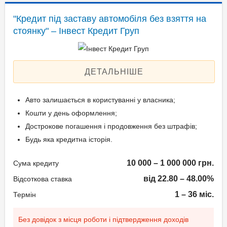
Застава: Автотранспорт
"Кредит під заставу автомобіля без взяття на
Паспорт громадянина
Спосіб погашення:
стоянку" – Інвест Кредит Груп
України;
Aннуітет
Технічний паспорт на
Спосіб погашення:
авто;
Класичний
ДЕТАЛЬНІШЕ
Ідентифікаційний номер.
Дострокове погашення:
Дострокове без штрафів
Авто залишається в користуванні у власника;
Без страхування
Вік позичальника
Кошти у день оформлення;
Дострокове погашення і продовження без штрафів;
від 21 до 65
Документи та
Будь яка кредитна історія.
підтвердження доходу
10 000 – 1 000 000 грн.
Сума кредиту
Паспорт;
від 22.80 – 48.00%
Відсоткова ставка
Ідентифікаційний номер
1 – 36 міс.
Термін
(РНОКПП);
Документи дружини/
Без довідок з місця роботи і підтвердження доходів
чоловіка;