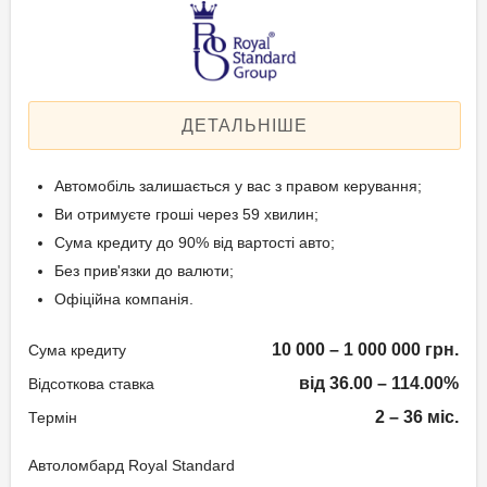
Застава: Автотранспорт
Спосіб погашення:
Вік позичальника
Aннуітет
Спосіб погашення:
від 21 до 65
Класичний
ДЕТАЛЬНІШЕ
Дострокове погашення:
Дострокове без штрафів
Автомобіль залишається у вас з правом керування;
Без страхування
Ви отримуєте гроші через 59 хвилин;
Сума кредиту до 90% від вартості авто;
Без прив'язки до валюти;
Способи погашення
Офіційна компанія.
кредиту
10 000 – 1 000 000 грн.
Сума кредиту
Рівними частинами або в кінці
терміну.
від 36.00 – 114.00%
Відсоткова ставка
2 – 36 міс.
Термін
Документи та
підтвердження доходу
Автоломбард Royal Standard