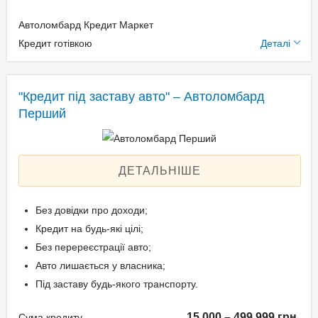
Автоломбард Кредит Маркет
Додаткові умови
Кредит готівкою
Деталі
Щомісячна комісія: 0.00%
Застава: Автотранспорт
"Кредит під заставу авто" – Автоломбард
Спосіб погашення:
Перший
Aннуітет
Спосіб погашення:
Класичний
ДЕТАЛЬНІШЕ
Дострокове погашення:
Дострокове без штрафів
Без довідки про доходи;
Без страхування
Кредит на будь-які цілі;
Без перереєстрації авто;
Авто лишається у власника;
Способи погашення
Під заставу будь-якого транспорту.
кредиту
15 000 – 499 999 грн.
Сума кредиту