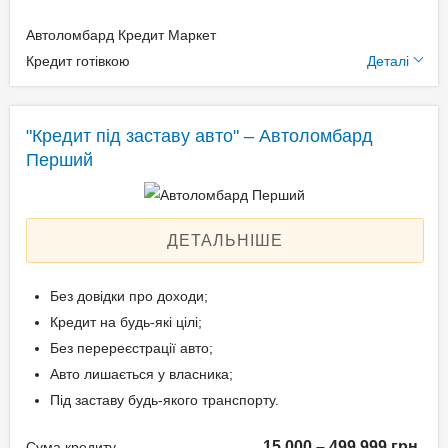
Автоломбард Кредит Маркет
Додаткові умови
Кредит готівкою
Деталі
Щомісячна комісія: 0.00%
Застава: Автотранспорт
"Кредит під заставу авто" – Автоломбард
Спосіб погашення:
Перший
Aннуітет
Спосіб погашення:
Класичний
ДЕТАЛЬНІШЕ
Дострокове погашення:
Дострокове без штрафів
Без довідки про доходи;
Без страхування
Кредит на будь-які цілі;
Без перереєстрації авто;
Авто лишається у власника;
Способи погашення
Під заставу будь-якого транспорту.
кредиту
15 000 – 499 999 грн.
Сума кредиту