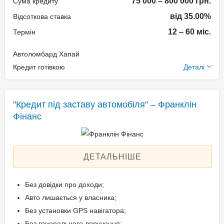
75 000 – 800 000 грн.
Сума кредиту
від 35.00%
Відсоткова ставка
Документи та
12 – 60 міс.
Термін
підтвердження доходу
Автоломбард Хапай
Паспорт громадянина
Додаткові умови
Кредит готівкою
Деталі
України;
Технічний паспорт на
Одноразова комісія: 1,5%
авто;
Щомісячна комісія: 0.00%
"Кредит під заставу автомобіля" – Франклін
Ідентифікаційний номер.
Застава: Автотранспорт
Фінанс
Спосіб погашення:
Aннуітет
Вік позичальника
Дострокове погашення:
ДЕТАЛЬНІШЕ
Дострокове без штрафів
від 18 до 65
Без страхування
Без довідки про доходи;
Авто лишається у власника;
Без установки GPS навігатора;
Документи та
Без генерального доручення;