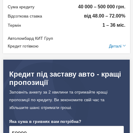
Документи та
40 000 – 500 000 грн.
Сума кредиту
підтвердження доходу
від 48.00 – 72.00%
Відсоткова ставка
Паспорт;
1 – 36 міс.
Термін
Ідентифікаційний номер;
Автоломбард КИТ Груп
Документи на авто.
Додаткові умови
Кредит готівкою
Деталі
Щомісячна комісія: 0.00%
Вік позичальника
Застава: Автотранспорт
Кредит під заставу авто - кращі
від 18 до 75
Спосіб погашення:
пропозиції
Aннуітет
Дострокове погашення:
Заповніть анкету за 2 хвилини та отримайте кращі
Дострокове без штрафів
пропозиції по кредиту. Ви зекономите свій час та
Страхування предмету
збільшите шанс отримати гроші.
застави
Яка сума в гривнях вам потрібна?