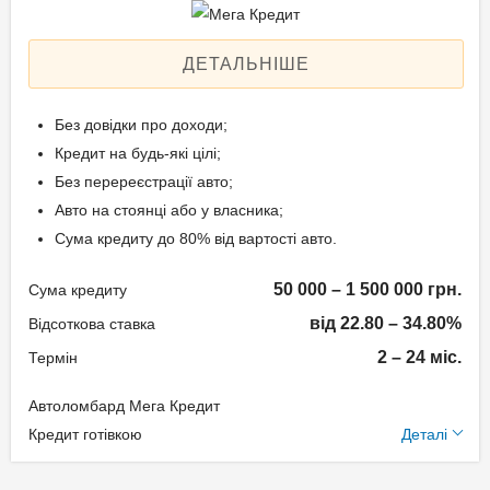
Aннуітет
Спосіб погашення:
ДЕТАЛЬНІШЕ
Класичний
Дострокове погашення:
Без довідки про доходи;
Дострокове без штрафів
Кредит на будь-які цілі;
Без страхування
Без перереєстрації авто;
Авто на стоянці або у власника;
Сума кредиту до 80% від вартості авто.
Способи погашення
кредиту
50 000 – 1 500 000 грн.
Сума кредиту
від 22.80 – 34.80%
На розрахунковий
Відсоткова ставка
рахунок;
2 – 24 міс.
Термін
Готівкою в офісі компанії.
Автоломбард Мега Кредит
Додаткові умови
Кредит готівкою
Деталі
Документи та
Щомісячна комісія: 0.00%
підтвердження доходу