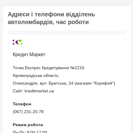
страхування цивільно-
правової відповідальності
Адреси і телефони відділень
(термін дії повинен
автоломбардів, час роботи
закінчуватися не пізніше
3-х місяців з моменту
звернення).
Кредит Маркет
Вік позичальника
Точка Експрес Кредитування №2216
Кіровоградська область
від 21 до 65
Олександрія, вул. Братська, 24 (магазин "Корифей")
Сайт: kreditmarket.ua
Телефон
(067) 231-20-78
Режим роботи
Пн-Пт: 9:00-17:00