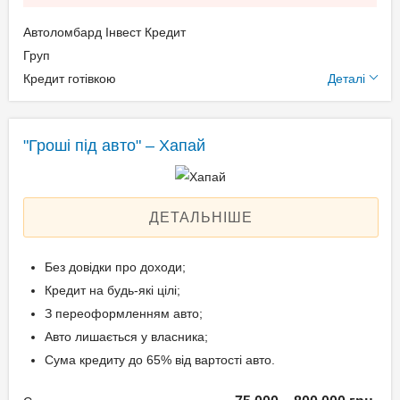
Свідоцтво про реєстрацію
Автоломбард Інвест Кредит
транспортного засобу;
Додаткові умови
Груп
Довіреність на право
Кредит готівкою
Деталі
розпорядження авто.
Щомісячна комісія: 0.00%
Застава: Автотранспорт
Спосіб погашення:
"Гроші під авто" – Хапай
Вік позичальника
Aннуітет
Дострокове погашення:
від 21 до 65
Дострокове без штрафів
ДЕТАЛЬНІШЕ
Без страхування
Без довідки про доходи;
Кредит на будь-які цілі;
Способи погашення
З переоформленням авто;
кредиту
Авто лишається у власника;
На розрахунковий
Сума кредиту до 65% від вартості авто.
рахунок;