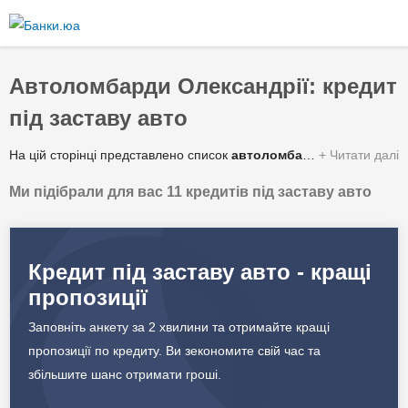
Перейти
до
основного
вмісту
Автоломбарди Олександрії: кредит
під заставу авто
На цій сторінці представлено список
автоломбардів Олександрії
Читати далі
Ми підібрали для вас 11 кредитів під заставу авто
Зведена таблиця умов за якими можна отримати гроші під заставу автомобіля або спецтехніки від автоломбардів у Олександрії:
✔️ Сума кредиту
56 000 - 2 100 000 грн.
Кредит під заставу авто - кращі
пропозиції
✔️ Процентна ставка
6 - 44% в рік
Заповніть анкету за 2 хвилини та отримайте кращі
✔️ Строк кредитування
1 - 5 років
пропозиції по кредиту. Ви зекономите свій час та
збільшите шанс отримати гроші.
✔️ Валюта
Гривня