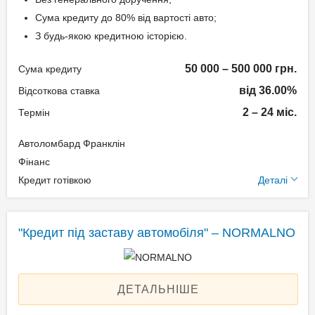
підтвердження доходу
Сума кредиту до 80% від вартості авто;
З будь-якою кредитною історією.
Паспорт;
Ідентифікаційний номер
50 000 – 500 000 грн.
Сума кредиту
(РНОКПП);
від 36.00%
Відсоткова ставка
Свідоцтво про реєстрацію
транспортного засобу.
2 – 24 міс.
Термін
Автоломбард Франклін
Додаткові умови
Фінанс
Кредит готівкою
Деталі
Одноразова комісія:
Нотаріальне оформлення
по тарифам нотаріуса
"Кредит під заставу автомобіля" – NORMALNO
Щомісячна комісія: 3.00%
Застава: Автотранспорт
Спосіб погашення:
ДЕТАЛЬНІШЕ
Aннуітет