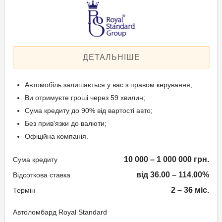
Щомісячна комісія: 3.00%
Техпаспорт на авто.
Застава: Автотранспорт
Спосіб погашення:
Вік позичальника
Aннуітет
Спосіб погашення:
ДЕТАЛЬНІШЕ
від 21 до 65
Класичний
Дострокове погашення:
Автомобіль залишається у вас з правом керування;
Дострокове без штрафів
Ви отримуєте гроші через 59 хвилин;
Без страхування
Сума кредиту до 90% від вартості авто;
Без прив'язки до валюти;
Офіційна компанія.
Способи погашення
кредиту
10 000 – 1 000 000 грн.
Сума кредиту
Рівними частинами або в кінці
від 36.00 – 114.00%
Відсоткова ставка
терміну.
2 – 36 міс.
Термін
Документи та
Автоломбард Royal Standard