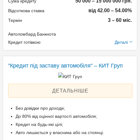
50 000 – 15 000 000 грн.
Техпаспорт на авто.
Сума кредиту
від 42.00 – 54.00%
Відсоткова ставка
3 – 60 міс.
Термін
Вік позичальника
Автоломбард Банкнота
від 21 до 69
Додаткові умови
Кредит готівкою
Деталі
Щомісячна комісія: 0.00%
Застава: Автотранспорт
"Кредит під заставу автомобіля" – КИТ Груп
Спосіб погашення:
Aннуітет
Спосіб погашення:
ДЕТАЛЬНІШЕ
Класичний
Дострокове погашення:
Без довідки про доходи;
Дострокове без штрафів
До 80% від оцінної вартості автомобіля;
Без страхування
Кредит на будь-які цілі;
Авто лишається у власника або на стоянці.