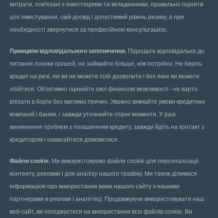
витрати, пов'язані з інвестиціями та вкладеннями, правильно оцінити
цілі інвестування, свій досвід і допустимий рівень ризику, а при
необхідності звернутися за професійною консультацією.
Принципи відповідального запозичення.
Підходьте відповідально до
питання позики грошей, не займайте більше, ніж потрібно. Не беріть
кредит на речі, які ви не можете собі дозволити і без яких ви можете
обійтися. Об'єктивно оцінюйте свої фінансові можливості - не варто
влізати в борги без вагомих причин. Уважно вивчайте умови кредитних
компаній і банків, і завжди уточнюйте спірні моменти. У разі
виникнення проблем з погашенням кредиту, завжди йдіть на контакт з
кредитором і намагайтеся домовитися.
Файли cookie.
Ми використовуємо файли cookie для персоналізації
контенту, реклами і для аналізу нашого трафіку. Ми також ділимося
інформацією про використання вами нашого сайту з нашими
партнерами в рекламі і аналітиці. Продовжуючи використовувати наш
веб-сайт, ви погоджуєтеся на використання всіх файлів cookie. Ви