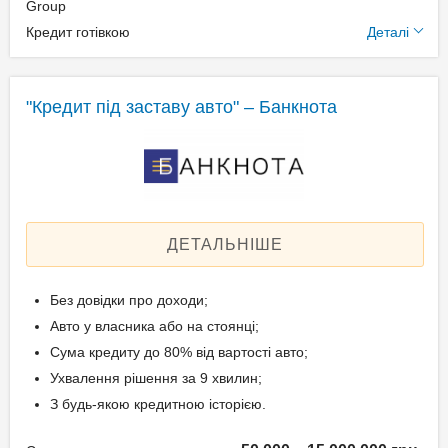
підтвердження доходу
Додаткові умови
Group
Кредит готівкою
Деталі
Паспорт;
Щомісячна комісія: 0.00%
Ідентифікаційний номер;
Застава: Автотранспорт
Техпаспорт на авто.
Спосіб погашення:
"Кредит під заставу авто" – Банкнота
Aннуітет
Спосіб погашення:
Вік позичальника
Класичний
Дострокове погашення:
від 21 до 65
Дострокове без штрафів
ДЕТАЛЬНІШЕ
Без страхування
Без довідки про доходи;
Документи та
Авто у власника або на стоянці;
підтвердження доходу
Сума кредиту до 80% від вартості авто;
Ухвалення рішення за 9 хвилин;
Паспорт;
З будь-якою кредитною історією.
Ідентифікаційний номер;