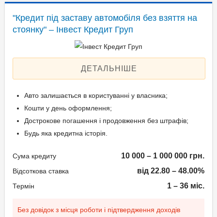
Застава: Автотранспорт
"Кредит під заставу автомобіля без взяття на
Паспорт громадянина
Спосіб погашення:
стоянку" – Інвест Кредит Груп
України;
Aннуітет
Технічний паспорт на
Спосіб погашення:
авто;
Класичний
ДЕТАЛЬНІШЕ
Ідентифікаційний номер.
Дострокове погашення:
Дострокове без штрафів
Авто залишається в користуванні у власника;
Без страхування
Вік позичальника
Кошти у день оформлення;
Дострокове погашення і продовження без штрафів;
від 21 до 65
Документи та
Будь яка кредитна історія.
підтвердження доходу
10 000 – 1 000 000 грн.
Сума кредиту
Паспорт;
від 22.80 – 48.00%
Відсоткова ставка
Ідентифікаційний номер
1 – 36 міс.
Термін
(РНОКПП);
Документи дружини/
Без довідок з місця роботи і підтвердження доходів
чоловіка;