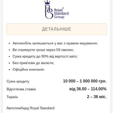
Застава: Автотранспорт
Спосіб погашення:
Вік позичальника
Aннуітет
Спосіб погашення:
від 21 до 65
Класичний
ДЕТАЛЬНІШЕ
Дострокове погашення:
Дострокове без штрафів
Автомобіль залишається у вас з правом керування;
Без страхування
Ви отримуєте гроші через 59 хвилин;
Сума кредиту до 90% від вартості авто;
Без прив'язки до валюти;
Способи погашення
Офіційна компанія.
кредиту
10 000 – 1 000 000 грн.
Сума кредиту
Рівними частинами або в кінці
терміну.
від 36.00 – 114.00%
Відсоткова ставка
2 – 36 міс.
Термін
Документи та
підтвердження доходу
Автоломбард Royal Standard