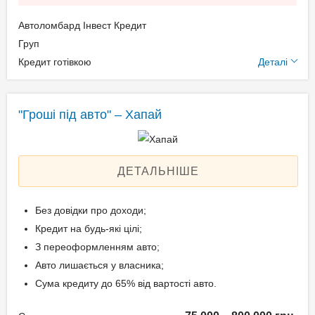
Свідоцтво про реєстрацію
Автоломбард Інвест Кредит
транспортного засобу;
Додаткові умови
Груп
Довіреність на право
Кредит готівкою
Деталі
розпорядження авто.
Щомісячна комісія: 0.00%
Застава: Автотранспорт
Спосіб погашення:
"Гроші під авто" – Хапай
Вік позичальника
Aннуітет
Дострокове погашення:
від 21 до 65
Дострокове без штрафів
ДЕТАЛЬНІШЕ
Без страхування
Без довідки про доходи;
Кредит на будь-які цілі;
Способи погашення
З переоформленням авто;
кредиту
Авто лишається у власника;
На розрахунковий
Сума кредиту до 65% від вартості авто.
рахунок;