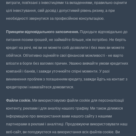
витрати, пов'язані з інвестиціями та вкладеннями, правильно оцінити
цілі інвестування, свій досвід і допустимий рівень ризику, а при
необхідності звернутися за професійною консультацією.
Принципи відповідального запозичення.
Підходьте відповідально до
питання позики грошей, не займайте більше, ніж потрібно. Не беріть
кредит на речі, які ви не можете собі дозволити і без яких ви можете
обійтися. Об'єктивно оцінюйте свої фінансові можливості - не варто
влізати в борги без вагомих причин. Уважно вивчайте умови кредитних
компаній і банків, і завжди уточнюйте спірні моменти. У разі
виникнення проблем з погашенням кредиту, завжди йдіть на контакт з
кредитором і намагайтеся домовитися.
Файли cookie.
Ми використовуємо файли cookie для персоналізації
контенту, реклами і для аналізу нашого трафіку. Ми також ділимося
інформацією про використання вами нашого сайту з нашими
партнерами в рекламі і аналітиці. Продовжуючи використовувати наш
веб-сайт, ви погоджуєтеся на використання всіх файлів cookie. Ви