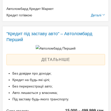
Автоломбард Кредит Маркет
Додаткові умови
Кредит готівкою
Деталі
Щомісячна комісія: 0.00%
Застава: Автотранспорт
"Кредит під заставу авто" – Автоломбард
Спосіб погашення:
Перший
Aннуітет
Спосіб погашення:
Класичний
ДЕТАЛЬНІШЕ
Дострокове погашення:
Дострокове без штрафів
Без довідки про доходи;
Без страхування
Кредит на будь-які цілі;
Без перереєстрації авто;
Авто лишається у власника;
Способи погашення
Під заставу будь-якого транспорту.
кредиту
15 000 – 499 999 грн.
Сума кредиту