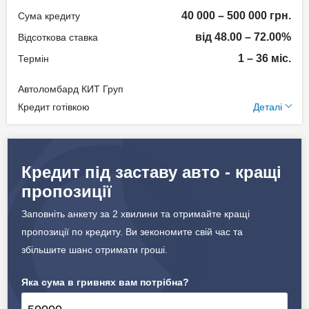
Документи та
40 000 – 500 000 грн.
Сума кредиту
підтвердження доходу
від 48.00 – 72.00%
Відсоткова ставка
Паспорт;
1 – 36 міс.
Термін
Ідентифікаційний номер;
Автоломбард КИТ Груп
Документи на авто.
Додаткові умови
Кредит готівкою
Деталі
Щомісячна комісія: 0.00%
Вік позичальника
Застава: Автотранспорт
Кредит під заставу авто - кращі
від 18 до 75
Спосіб погашення:
пропозиції
Aннуітет
Дострокове погашення:
Заповніть анкету за 2 хвилини та отримайте кращі
Дострокове без штрафів
пропозиції по кредиту. Ви зекономите свій час та
Страхування предмету
збільшите шанс отримати гроші.
застави
Яка сума в гривнях вам потрібна?