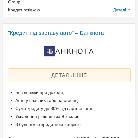
Додаткові умови
Group
Паспорт;
Кредит готівкою
Деталі
Ідентифікаційний номер;
Щомісячна комісія: 0.00%
Техпаспорт на авто.
Застава: Автотранспорт
Спосіб погашення:
"Кредит під заставу авто" – Банкнота
Aннуітет
Вік позичальника
Спосіб погашення:
Класичний
від 21 до 65
Дострокове погашення:
Дострокове без штрафів
ДЕТАЛЬНІШЕ
Без страхування
Без довідки про доходи;
Документи та
Авто у власника або на стоянці;
підтвердження доходу
Сума кредиту до 80% від вартості авто;
Ухвалення рішення за 9 хвилин;
Паспорт;
З будь-якою кредитною історією.
Ідентифікаційний номер;