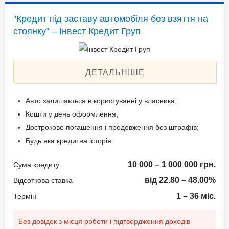
Застава: Автотранспорт
"Кредит під заставу автомобіля без взяття на
Паспорт громадянина
Спосіб погашення:
стоянку" – Інвест Кредит Груп
України;
Aннуітет
Технічний паспорт на
Спосіб погашення:
авто;
Класичний
ДЕТАЛЬНІШЕ
Ідентифікаційний номер.
Дострокове погашення:
Дострокове без штрафів
Авто залишається в користуванні у власника;
Без страхування
Вік позичальника
Кошти у день оформлення;
Дострокове погашення і продовження без штрафів;
від 21 до 65
Документи та
Будь яка кредитна історія.
підтвердження доходу
10 000 – 1 000 000 грн.
Сума кредиту
Паспорт;
від 22.80 – 48.00%
Відсоткова ставка
Ідентифікаційний номер
1 – 36 міс.
Термін
(РНОКПП);
Документи дружини/
Без довідок з місця роботи і підтвердження доходів
чоловіка;