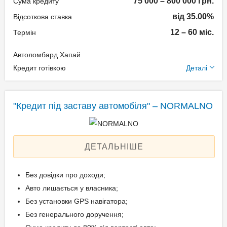
75 000 – 800 000 грн.
Сума кредиту
від 35.00%
Відсоткова ставка
Документи та
12 – 60 міс.
Термін
підтвердження доходу
Автоломбард Хапай
Паспорт громадянина
Додаткові умови
Кредит готівкою
Деталі
України;
Технічний паспорт на
Одноразова комісія: 1,5%
авто;
Щомісячна комісія: 0.00%
"Кредит під заставу автомобіля" – NORMALNO
Ідентифікаційний номер.
Застава: Автотранспорт
Спосіб погашення:
Aннуітет
ДЕТАЛЬНІШЕ
Вік позичальника
Дострокове погашення:
Дострокове без штрафів
від 18 до 65
Без довідки про доходи;
Без страхування
Авто лишається у власника;
Без установки GPS навігатора;
Без генерального доручення;
Документи та