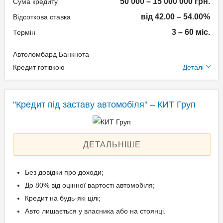
50 000 – 15 000 000 грн.
Техпаспорт на авто.
Сума кредиту
від 42.00 – 54.00%
Відсоткова ставка
3 – 60 міс.
Термін
Вік позичальника
Автоломбард Банкнота
від 21 до 69
Додаткові умови
Кредит готівкою
Деталі
Щомісячна комісія: 0.00%
Застава: Автотранспорт
"Кредит під заставу автомобіля" – КИТ Груп
Спосіб погашення:
Aннуітет
Спосіб погашення:
ДЕТАЛЬНІШЕ
Класичний
Дострокове погашення:
Без довідки про доходи;
Дострокове без штрафів
До 80% від оцінної вартості автомобіля;
Без страхування
Кредит на будь-які цілі;
Авто лишається у власника або на стоянці.