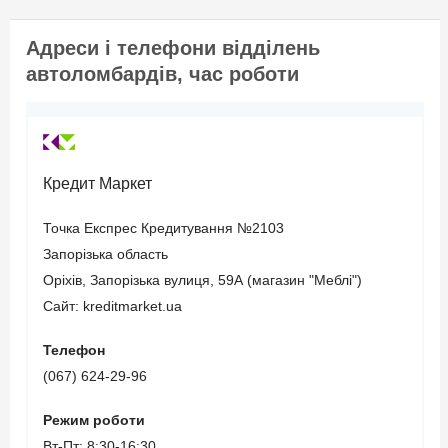
страхування цивільно-
правової відповідальності
Адреси і телефони відділень
(термін дії повинен
автоломбардів, час роботи
закінчуватися не пізніше
3-х місяців з моменту
звернення).
Кредит Маркет
Вік позичальника
Точка Експрес Кредитування №2103
Запорізька область
від 21 до 65
Оріхів, Запорізька вулиця, 59А (магазин "Меблі")
Сайт: kreditmarket.ua
Телефон
(067) 624-29-96
Режим роботи
Вт-Пт: 8:30-16:30