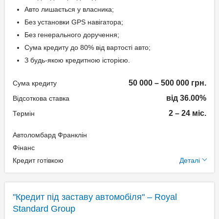
Класичний
Авто лишається у власника;
Дострокове погашення:
Без установки GPS навігатора;
Дострокове без штрафів
Без генерального доручення;
Без страхування
Сума кредиту до 80% від вартості авто;
З будь-якою кредитною історією.
Способи погашення
50 000 – 500 000 грн.
Сума кредиту
кредиту
від 36.00%
Відсоткова ставка
Рівними частинами або в кінці
2 – 24 міс.
Термін
терміну.
Автоломбард Франклін
Додаткові умови
Документи та
Фінанс
підтвердження доходу
Кредит готівкою
Деталі
Одноразова комісія:
Нотаріальне оформлення
Паспорт;
по тарифам нотаріуса
Ідентифікаційний номер;
"Кредит під заставу автомобіля" – Royal
Щомісячна комісія: 3.00%
Standard Group
Техпаспорт на авто.