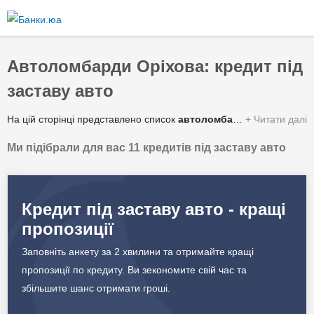
Перейти
до
основного
вмісту
Автоломбарди Оріхова: кредит під
заставу авто
На цій сторінці представлено список
автоломбардів Оріхова
Читати далі
з а
Ми підібрали для вас 11 кредитів під заставу авто
Зведена таблиця умов за якими можна отримати гроші під заставу автомобіля або спецтехніки від автоломбардів у Оріхові:
✔️ Сума кредиту
56 000 - 2 200 000 грн.
Кредит під заставу авто - кращі
пропозиції
✔️ Процентна ставка
6 - 44% в рік
Заповніть анкету за 2 хвилини та отримайте кращі
✔️ Строк кредитування
1 - 5 років
пропозиції по кредиту. Ви зекономите свій час та
збільшите шанс отримати гроші.
✔️ Валюта
Гривня