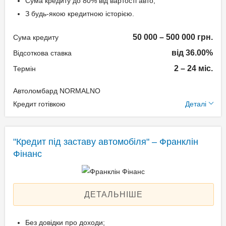
Сума кредиту до 80% від вартості авто;
підтвердження доходу
З будь-якою кредитною історією.
Паспорт;
50 000 – 500 000 грн.
Сума кредиту
Ідентифікаційний номер
від 36.00%
(РНОКПП);
Відсоткова ставка
Свідоцтво про реєстрацію
2 – 24 міс.
Термін
транспортного засобу.
Автоломбард NORMALNO
Додаткові умови
Кредит готівкою
Деталі
Одноразова комісія:
Нотаріальне оформлення
"Кредит під заставу автомобіля" – Франклін
по тарифам нотаріуса
Фінанс
Щомісячна комісія: 3.00%
Застава: Автотранспорт
Спосіб погашення:
ДЕТАЛЬНІШЕ
Aннуітет
Спосіб погашення:
Без довідки про доходи;