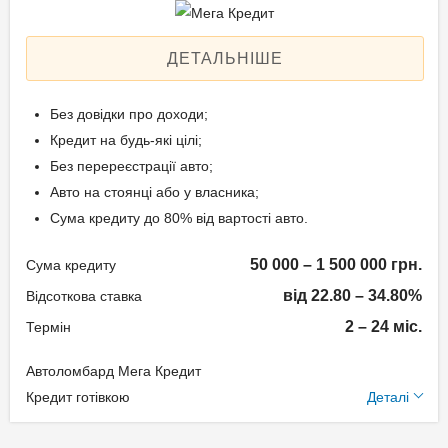
Aннуітет
Спосіб погашення:
ДЕТАЛЬНІШЕ
Класичний
Дострокове погашення:
Без довідки про доходи;
Дострокове без штрафів
Кредит на будь-які цілі;
Без страхування
Без перереєстрації авто;
Авто на стоянці або у власника;
Сума кредиту до 80% від вартості авто.
Способи погашення
кредиту
50 000 – 1 500 000 грн.
Сума кредиту
від 22.80 – 34.80%
На розрахунковий
Відсоткова ставка
рахунок;
2 – 24 міс.
Термін
Готівкою в офісі компанії.
Автоломбард Мега Кредит
Додаткові умови
Кредит готівкою
Деталі
Документи та
Щомісячна комісія: 0.00%
підтвердження доходу