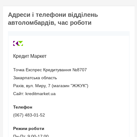
страхування цивільно-
правової відповідальності
Адреси і телефони відділень
(термін дії повинен
автоломбардів, час роботи
закінчуватися не пізніше
3-х місяців з моменту
звернення).
Кредит Маркет
Вік позичальника
Точка Експрес Кредитування №8707
Закарпатська область
від 21 до 65
Рахів, вул. Миру, 7 (магазин "ЖЖУК")
Сайт: kreditmarket.ua
Телефон
(067) 483-01-52
Режим роботи
Пн-Пт: 9:00-17:00