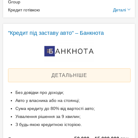
Додаткові умови
Group
Паспорт;
Кредит готівкою
Деталі
Ідентифікаційний номер;
Щомісячна комісія: 0.00%
Техпаспорт на авто.
Застава: Автотранспорт
Спосіб погашення:
"Кредит під заставу авто" – Банкнота
Aннуітет
Вік позичальника
Спосіб погашення:
Класичний
від 21 до 65
Дострокове погашення:
Дострокове без штрафів
ДЕТАЛЬНІШЕ
Без страхування
Без довідки про доходи;
Документи та
Авто у власника або на стоянці;
підтвердження доходу
Сума кредиту до 80% від вартості авто;
Ухвалення рішення за 9 хвилин;
Паспорт;
З будь-якою кредитною історією.
Ідентифікаційний номер;