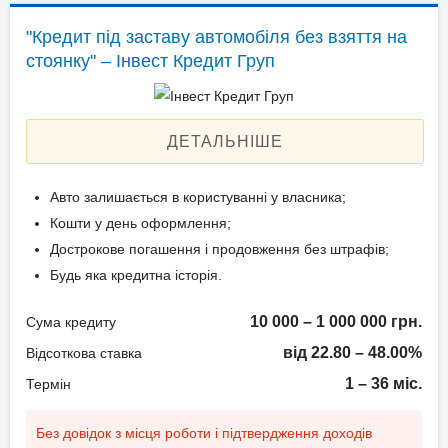
Застава: Автотранспорт
"Кредит під заставу автомобіля без взяття на
Паспорт громадянина
Спосіб погашення:
стоянку" – Інвест Кредит Груп
України;
Aннуітет
Технічний паспорт на
Спосіб погашення:
авто;
Класичний
ДЕТАЛЬНІШЕ
Ідентифікаційний номер.
Дострокове погашення:
Дострокове без штрафів
Авто залишається в користуванні у власника;
Без страхування
Вік позичальника
Кошти у день оформлення;
Дострокове погашення і продовження без штрафів;
від 21 до 65
Документи та
Будь яка кредитна історія.
підтвердження доходу
10 000 – 1 000 000 грн.
Сума кредиту
Паспорт;
від 22.80 – 48.00%
Відсоткова ставка
Ідентифікаційний номер
1 – 36 міс.
Термін
(РНОКПП);
Документи дружини/
Без довідок з місця роботи і підтвердження доходів
чоловіка;