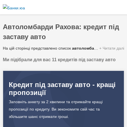
Перейти
до
основного
вмісту
Автоломбарди Рахова: кредит під
заставу авто
На цій сторінці представлено список
автоломбардів Рахова
Читати далі
з ад
Ми підібрали для вас 11 кредитів під заставу авто
Зведена таблиця умов за якими можна отримати гроші під заставу автомобіля або спецтехніки від автоломбардів у Рахові:
✔️ Сума кредиту
56 000 - 2 200 000 грн.
Кредит під заставу авто - кращі
пропозиції
✔️ Процентна ставка
6 - 45% в рік
Заповніть анкету за 2 хвилини та отримайте кращі
✔️ Строк кредитування
1 - 5 років
пропозиції по кредиту. Ви зекономите свій час та
збільшите шанс отримати гроші.
✔️ Валюта
Гривня