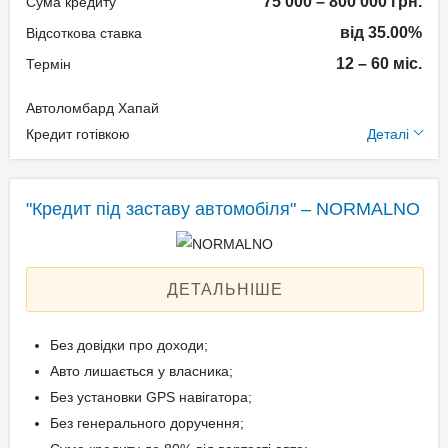
75 000 – 800 000 грн.
Сума кредиту
від 35.00%
Відсоткова ставка
Документи та
12 – 60 міс.
Термін
підтвердження доходу
Автоломбард Хапай
Паспорт громадянина
Додаткові умови
Кредит готівкою
Деталі
України;
Технічний паспорт на
Одноразова комісія: 1,5%
авто;
Щомісячна комісія: 0.00%
"Кредит під заставу автомобіля" – NORMALNO
Ідентифікаційний номер.
Застава: Автотранспорт
Спосіб погашення:
Aннуітет
ДЕТАЛЬНІШЕ
Вік позичальника
Дострокове погашення:
Дострокове без штрафів
від 18 до 65
Без довідки про доходи;
Без страхування
Авто лишається у власника;
Без установки GPS навігатора;
Без генерального доручення;
Документи та