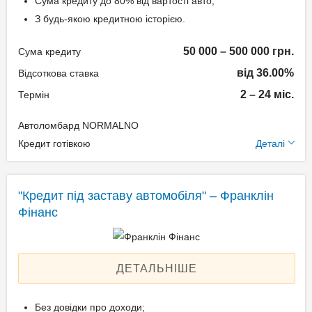
Сума кредиту до 80% від вартості авто;
підтвердження доходу
З будь-якою кредитною історією.
Паспорт;
50 000 – 500 000 грн.
Сума кредиту
Ідентифікаційний номер
від 36.00%
(РНОКПП);
Відсоткова ставка
Свідоцтво про реєстрацію
2 – 24 міс.
Термін
транспортного засобу.
Автоломбард NORMALNO
Додаткові умови
Кредит готівкою
Деталі
Одноразова комісія:
Нотаріальне оформлення
"Кредит під заставу автомобіля" – Франклін
по тарифам нотаріуса
Фінанс
Щомісячна комісія: 3.00%
Застава: Автотранспорт
Спосіб погашення:
ДЕТАЛЬНІШЕ
Aннуітет
Спосіб погашення:
Без довідки про доходи;