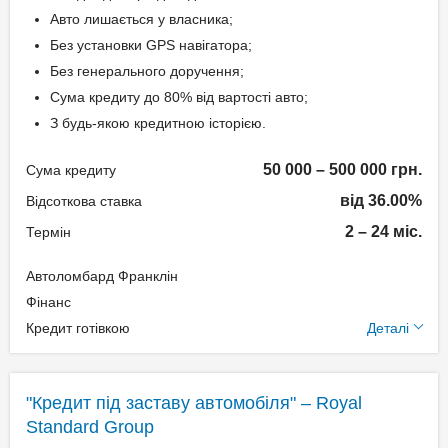
Класичний
Авто лишається у власника;
Дострокове погашення:
Без установки GPS навігатора;
Дострокове без штрафів
Без генерального доручення;
Без страхування
Сума кредиту до 80% від вартості авто;
З будь-якою кредитною історією.
Способи погашення
50 000 – 500 000 грн.
Сума кредиту
кредиту
від 36.00%
Відсоткова ставка
Рівними частинами або в кінці
2 – 24 міс.
Термін
терміну.
Автоломбард Франклін
Додаткові умови
Документи та
Фінанс
підтвердження доходу
Кредит готівкою
Деталі
Одноразова комісія:
Нотаріальне оформлення
Паспорт;
по тарифам нотаріуса
Ідентифікаційний номер;
"Кредит під заставу автомобіля" – Royal
Щомісячна комісія: 3.00%
Standard Group
Техпаспорт на авто.