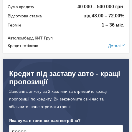
Документи та
40 000 – 500 000 грн.
Сума кредиту
підтвердження доходу
від 48.00 – 72.00%
Відсоткова ставка
Паспорт;
1 – 36 міс.
Термін
Ідентифікаційний номер;
Автоломбард КИТ Груп
Документи на авто.
Додаткові умови
Кредит готівкою
Деталі
Щомісячна комісія: 0.00%
Вік позичальника
Застава: Автотранспорт
Кредит під заставу авто - кращі
від 18 до 75
Спосіб погашення:
пропозиції
Aннуітет
Дострокове погашення:
Заповніть анкету за 2 хвилини та отримайте кращі
Дострокове без штрафів
пропозиції по кредиту. Ви зекономите свій час та
Страхування предмету
збільшите шанс отримати гроші.
застави
Яка сума в гривнях вам потрібна?