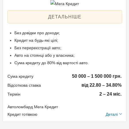
Aннуітет
Спосіб погашення:
ДЕТАЛЬНІШЕ
Класичний
Дострокове погашення:
Без довідки про доходи;
Дострокове без штрафів
Кредит на будь-які цілі;
Без страхування
Без перереєстрації авто;
Авто на стоянці або у власника;
Сума кредиту до 80% від вартості авто.
Способи погашення
кредиту
50 000 – 1 500 000 грн.
Сума кредиту
від 22.80 – 34.80%
На розрахунковий
Відсоткова ставка
рахунок;
2 – 24 міс.
Термін
Готівкою в офісі компанії.
Автоломбард Мега Кредит
Додаткові умови
Кредит готівкою
Деталі
Документи та
Щомісячна комісія: 0.00%
підтвердження доходу