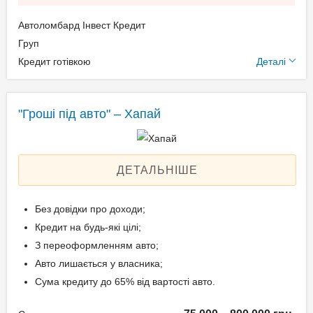
Свідоцтво про реєстрацію
Автоломбард Інвест Кредит
транспортного засобу;
Додаткові умови
Груп
Довіреність на право
Кредит готівкою
Деталі
розпорядження авто.
Щомісячна комісія: 0.00%
Застава: Автотранспорт
Спосіб погашення:
"Гроші під авто" – Хапай
Вік позичальника
Aннуітет
Дострокове погашення:
від 21 до 65
Дострокове без штрафів
ДЕТАЛЬНІШЕ
Без страхування
Без довідки про доходи;
Кредит на будь-які цілі;
Способи погашення
З переоформленням авто;
кредиту
Авто лишається у власника;
На розрахунковий
Сума кредиту до 65% від вартості авто.
рахунок;