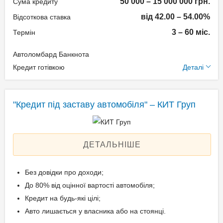
50 000 – 15 000 000 грн.
Техпаспорт на авто.
Сума кредиту
від 42.00 – 54.00%
Відсоткова ставка
3 – 60 міс.
Термін
Вік позичальника
Автоломбард Банкнота
від 21 до 69
Додаткові умови
Кредит готівкою
Деталі
Щомісячна комісія: 0.00%
Застава: Автотранспорт
"Кредит під заставу автомобіля" – КИТ Груп
Спосіб погашення:
Aннуітет
Спосіб погашення:
ДЕТАЛЬНІШЕ
Класичний
Дострокове погашення:
Без довідки про доходи;
Дострокове без штрафів
До 80% від оцінної вартості автомобіля;
Без страхування
Кредит на будь-які цілі;
Авто лишається у власника або на стоянці.