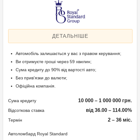
Застава: Автотранспорт
Спосіб погашення:
Вік позичальника
Aннуітет
Спосіб погашення:
від 21 до 65
Класичний
ДЕТАЛЬНІШЕ
Дострокове погашення:
Дострокове без штрафів
Автомобіль залишається у вас з правом керування;
Без страхування
Ви отримуєте гроші через 59 хвилин;
Сума кредиту до 90% від вартості авто;
Без прив'язки до валюти;
Способи погашення
Офіційна компанія.
кредиту
10 000 – 1 000 000 грн.
Сума кредиту
Рівними частинами або в кінці
терміну.
від 36.00 – 114.00%
Відсоткова ставка
2 – 36 міс.
Термін
Документи та
підтвердження доходу
Автоломбард Royal Standard