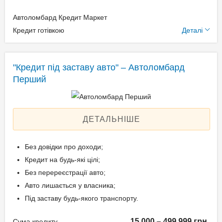
Автоломбард Кредит Маркет
Додаткові умови
Кредит готівкою
Деталі
Щомісячна комісія: 0.00%
Застава: Автотранспорт
"Кредит під заставу авто" – Автоломбард
Спосіб погашення:
Перший
Aннуітет
Спосіб погашення:
Класичний
ДЕТАЛЬНІШЕ
Дострокове погашення:
Дострокове без штрафів
Без довідки про доходи;
Без страхування
Кредит на будь-які цілі;
Без перереєстрації авто;
Авто лишається у власника;
Способи погашення
Під заставу будь-якого транспорту.
кредиту
15 000 – 499 999 грн.
Сума кредиту