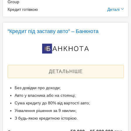
підтвердження доходу
Додаткові умови
Group
Кредит готівкою
Деталі
Паспорт;
Щомісячна комісія: 0.00%
Ідентифікаційний номер;
Застава: Автотранспорт
Техпаспорт на авто.
Спосіб погашення:
"Кредит під заставу авто" – Банкнота
Aннуітет
Спосіб погашення:
Вік позичальника
Класичний
Дострокове погашення:
від 21 до 65
Дострокове без штрафів
ДЕТАЛЬНІШЕ
Без страхування
Без довідки про доходи;
Документи та
Авто у власника або на стоянці;
підтвердження доходу
Сума кредиту до 80% від вартості авто;
Ухвалення рішення за 9 хвилин;
Паспорт;
З будь-якою кредитною історією.
Ідентифікаційний номер;