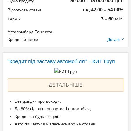
50 000 – 15 000 000 грн.
Техпаспорт на авто.
Сума кредиту
від 42.00 – 54.00%
Відсоткова ставка
3 – 60 міс.
Термін
Вік позичальника
Автоломбард Банкнота
від 21 до 69
Додаткові умови
Кредит готівкою
Деталі
Щомісячна комісія: 0.00%
Застава: Автотранспорт
"Кредит під заставу автомобіля" – КИТ Груп
Спосіб погашення:
Aннуітет
Спосіб погашення:
ДЕТАЛЬНІШЕ
Класичний
Дострокове погашення:
Без довідки про доходи;
Дострокове без штрафів
До 80% від оцінної вартості автомобіля;
Без страхування
Кредит на будь-які цілі;
Авто лишається у власника або на стоянці.