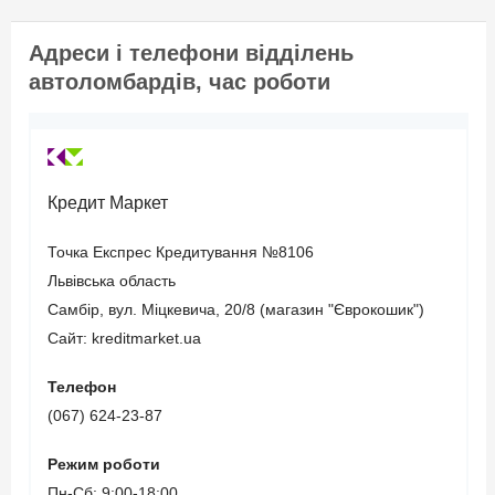
страхування цивільно-
правової відповідальності
Адреси і телефони відділень
(термін дії повинен
автоломбардів, час роботи
закінчуватися не пізніше
3-х місяців з моменту
звернення).
Кредит Маркет
Вік позичальника
Точка Експрес Кредитування №8106
Львівська область
від 21 до 65
Самбір, вул. Міцкевича, 20/8 (магазин "Єврокошик")
Сайт: kreditmarket.ua
Телефон
(067) 624-23-87
Режим роботи
Пн-Сб: 9:00-18:00