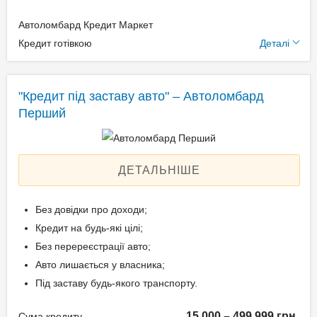
Автоломбард Кредит Маркет
Додаткові умови
Кредит готівкою
Деталі
Щомісячна комісія: 0.00%
Застава: Автотранспорт
"Кредит під заставу авто" – Автоломбард
Спосіб погашення:
Перший
Aннуітет
Спосіб погашення:
Класичний
ДЕТАЛЬНІШЕ
Дострокове погашення:
Дострокове без штрафів
Без довідки про доходи;
Без страхування
Кредит на будь-які цілі;
Без перереєстрації авто;
Авто лишається у власника;
Способи погашення
Під заставу будь-якого транспорту.
кредиту
15 000 – 499 999 грн.
Сума кредиту