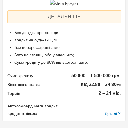
Aннуітет
Спосіб погашення:
ДЕТАЛЬНІШЕ
Класичний
Дострокове погашення:
Без довідки про доходи;
Дострокове без штрафів
Кредит на будь-які цілі;
Без страхування
Без перереєстрації авто;
Авто на стоянці або у власника;
Сума кредиту до 80% від вартості авто.
Способи погашення
кредиту
50 000 – 1 500 000 грн.
Сума кредиту
від 22.80 – 34.80%
На розрахунковий
Відсоткова ставка
рахунок;
2 – 24 міс.
Термін
Готівкою в офісі компанії.
Автоломбард Мега Кредит
Додаткові умови
Кредит готівкою
Деталі
Документи та
Щомісячна комісія: 0.00%
підтвердження доходу