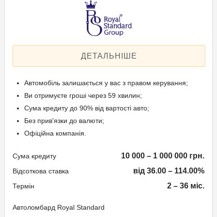
Щомісячна комісія: 3.00%
Техпаспорт на авто.
Застава: Автотранспорт
Спосіб погашення:
Вік позичальника
Aннуітет
Спосіб погашення:
ДЕТАЛЬНІШЕ
від 21 до 65
Класичний
Дострокове погашення:
Автомобіль залишається у вас з правом керування;
Дострокове без штрафів
Ви отримуєте гроші через 59 хвилин;
Без страхування
Сума кредиту до 90% від вартості авто;
Без прив'язки до валюти;
Офіційна компанія.
Способи погашення
кредиту
10 000 – 1 000 000 грн.
Сума кредиту
Рівними частинами або в кінці
від 36.00 – 114.00%
Відсоткова ставка
терміну.
2 – 36 міс.
Термін
Документи та
Автоломбард Royal Standard