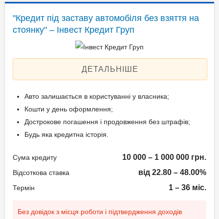
Застава: Автотранспорт
"Кредит під заставу автомобіля без взяття на
Паспорт громадянина
Спосіб погашення:
стоянку" – Інвест Кредит Груп
України;
Aннуітет
Технічний паспорт на
Спосіб погашення:
авто;
Класичний
ДЕТАЛЬНІШЕ
Ідентифікаційний номер.
Дострокове погашення:
Дострокове без штрафів
Авто залишається в користуванні у власника;
Без страхування
Вік позичальника
Кошти у день оформлення;
Дострокове погашення і продовження без штрафів;
від 21 до 65
Документи та
Будь яка кредитна історія.
підтвердження доходу
10 000 – 1 000 000 грн.
Сума кредиту
Паспорт;
від 22.80 – 48.00%
Відсоткова ставка
Ідентифікаційний номер
1 – 36 міс.
Термін
(РНОКПП);
Документи дружини/
Без довідок з місця роботи і підтвердження доходів
чоловіка;