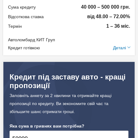
Документи та
40 000 – 500 000 грн.
Сума кредиту
підтвердження доходу
від 48.00 – 72.00%
Відсоткова ставка
Паспорт;
1 – 36 міс.
Термін
Ідентифікаційний номер;
Автоломбард КИТ Груп
Документи на авто.
Додаткові умови
Кредит готівкою
Деталі
Щомісячна комісія: 0.00%
Вік позичальника
Застава: Автотранспорт
Кредит під заставу авто - кращі
від 18 до 75
Спосіб погашення:
пропозиції
Aннуітет
Дострокове погашення:
Заповніть анкету за 2 хвилини та отримайте кращі
Дострокове без штрафів
пропозиції по кредиту. Ви зекономите свій час та
Страхування предмету
збільшите шанс отримати гроші.
застави
Яка сума в гривнях вам потрібна?