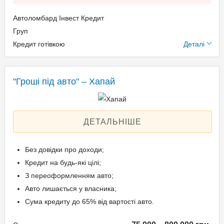
Свідоцтво про реєстрацію
Автоломбард Інвест Кредит
транспортного засобу;
Додаткові умови
Груп
Довіреність на право
Кредит готівкою
Деталі
розпорядження авто.
Щомісячна комісія: 0.00%
Застава: Автотранспорт
Спосіб погашення:
"Гроші під авто" – Хапай
Вік позичальника
Aннуітет
Дострокове погашення:
від 21 до 65
Дострокове без штрафів
ДЕТАЛЬНІШЕ
Без страхування
Без довідки про доходи;
Кредит на будь-які цілі;
Способи погашення
З переоформленням авто;
кредиту
Авто лишається у власника;
На розрахунковий
Сума кредиту до 65% від вартості авто.
рахунок;