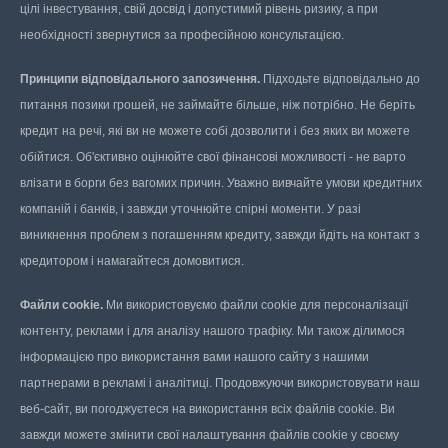
цілі інвестування, свій досвід і допустимий рівень ризику, а при
необхідності звернутися за професійною консультацією.
Принципи відповідального запозичення.
Підходьте відповідально до
питання позики грошей, не займайте більше, ніж потрібно. Не беріть
кредит на речі, які ви не можете собі дозволити і без яких ви можете
обійтися. Об'єктивно оцінюйте свої фінансові можливості - не варто
влізати в борги без вагомих причин. Уважно вивчайте умови кредитних
компаній і банків, і завжди уточнюйте спірні моменти. У разі
виникнення проблем з погашенням кредиту, завжди йдіть на контакт з
кредитором і намагайтеся домовитися.
Файли cookie.
Ми використовуємо файли cookie для персоналізації
контенту, реклами і для аналізу нашого трафіку. Ми також ділимося
інформацією про використання вами нашого сайту з нашими
партнерами в рекламі і аналітиці. Продовжуючи використовувати наш
веб-сайт, ви погоджуєтеся на використання всіх файлів cookie. Ви
завжди можете змінити свої налаштування файлів cookie у своєму