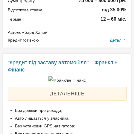
75 000 – 800 000 грн.
Сума кредиту
від 35.00%
Відсоткова ставка
Документи та
12 – 60 міс.
Термін
підтвердження доходу
Автоломбард Хапай
Паспорт громадянина
Додаткові умови
Кредит готівкою
Деталі
України;
Технічний паспорт на
Одноразова комісія: 1,5%
авто;
Щомісячна комісія: 0.00%
"Кредит під заставу автомобіля" – Франклін
Ідентифікаційний номер.
Застава: Автотранспорт
Фінанс
Спосіб погашення:
Aннуітет
Вік позичальника
Дострокове погашення:
ДЕТАЛЬНІШЕ
Дострокове без штрафів
від 18 до 65
Без страхування
Без довідки про доходи;
Авто лишається у власника;
Без установки GPS навігатора;
Документи та
Без генерального доручення;