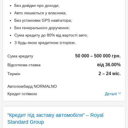
Спосіб погашення:
Без довідки про доходи;
Класичний
Авто лишається у власника;
Дострокове погашення:
Без установки GPS навігатора;
Дострокове без штрафів
Без генерального доручення;
Без страхування
Сума кредиту до 80% від вартості авто;
З будь-якою кредитною історією.
Способи погашення
50 000 – 500 000 грн.
Сума кредиту
кредиту
від 36.00%
Відсоткова ставка
Рівними частинами або в кінці
2 – 24 міс.
Термін
терміну.
Автоломбард NORMALNO
Додаткові умови
Документи та
Кредит готівкою
Деталі
підтвердження доходу
Одноразова комісія:
Нотаріальне оформлення
Паспорт;
"Кредит під заставу автомобіля" – Royal
по тарифам нотаріуса
Ідентифікаційний номер;
Standard Group