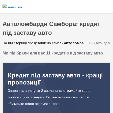
Перейти
до
основного
вмісту
Автоломбарди Самбора: кредит
під заставу авто
На цій сторінці представлено список
автоломбардів Самбора
Читати далі
з 
Ми підібрали для вас 11 кредитів під заставу авто
Зведена таблиця умов за якими можна отримати гроші під заставу автомобіля або спецтехніки від автоломбардів у Самборі:
✔️ Сума кредиту
56 000 - 2 600 000 грн.
Кредит під заставу авто - кращі
пропозиції
✔️ Процентна ставка
6 - 45% в рік
Заповніть анкету за 2 хвилини та отримайте кращі
✔️ Строк кредитування
1 - 5 років
пропозиції по кредиту. Ви зекономите свій час та
збільшите шанс отримати гроші.
✔️ Валюта
Гривня