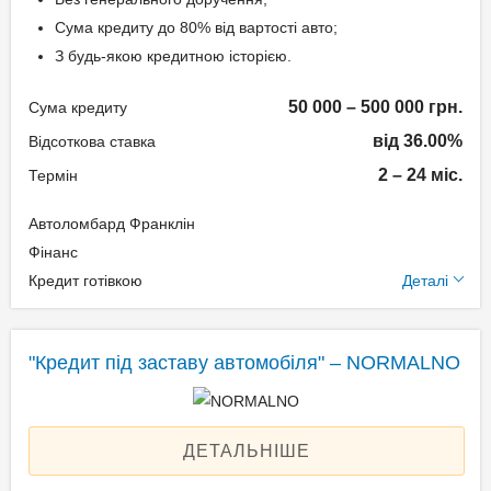
підтвердження доходу
Сума кредиту до 80% від вартості авто;
З будь-якою кредитною історією.
Паспорт;
Ідентифікаційний номер
50 000 – 500 000 грн.
Сума кредиту
(РНОКПП);
від 36.00%
Відсоткова ставка
Свідоцтво про реєстрацію
транспортного засобу.
2 – 24 міс.
Термін
Автоломбард Франклін
Додаткові умови
Фінанс
Кредит готівкою
Деталі
Одноразова комісія:
Нотаріальне оформлення
по тарифам нотаріуса
"Кредит під заставу автомобіля" – NORMALNO
Щомісячна комісія: 3.00%
Застава: Автотранспорт
Спосіб погашення:
ДЕТАЛЬНІШЕ
Aннуітет