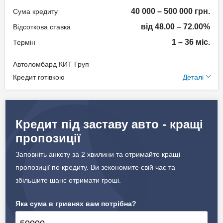
Документи та
40 000 – 500 000 грн.
Сума кредиту
підтвердження доходу
від 48.00 – 72.00%
Відсоткова ставка
Паспорт;
1 – 36 міс.
Термін
Ідентифікаційний номер;
Автоломбард КИТ Груп
Документи на авто.
Додаткові умови
Кредит готівкою
Деталі
Щомісячна комісія: 0.00%
Вік позичальника
Застава: Автотранспорт
Кредит під заставу авто - кращі
від 18 до 75
Спосіб погашення:
пропозиції
Aннуітет
Дострокове погашення:
Заповніть анкету за 2 хвилини та отримайте кращі
Дострокове без штрафів
пропозиції по кредиту. Ви зекономите свій час та
Страхування предмету
збільшите шанс отримати гроші.
застави
Яка сума в гривнях вам потрібна?