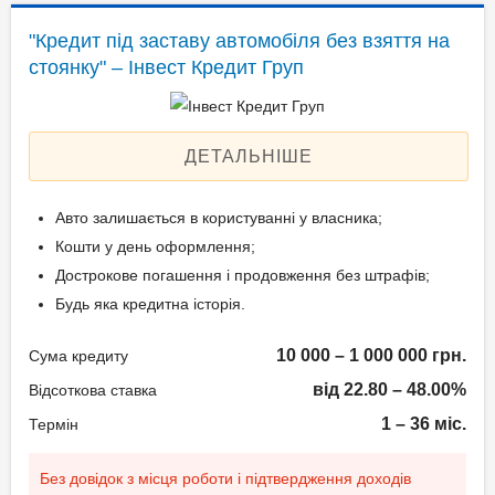
Застава: Автотранспорт
"Кредит під заставу автомобіля без взяття на
Паспорт громадянина
Спосіб погашення:
стоянку" – Інвест Кредит Груп
України;
Aннуітет
Технічний паспорт на
Спосіб погашення:
авто;
Класичний
ДЕТАЛЬНІШЕ
Ідентифікаційний номер.
Дострокове погашення:
Дострокове без штрафів
Авто залишається в користуванні у власника;
Без страхування
Вік позичальника
Кошти у день оформлення;
Дострокове погашення і продовження без штрафів;
від 21 до 65
Документи та
Будь яка кредитна історія.
підтвердження доходу
10 000 – 1 000 000 грн.
Сума кредиту
Паспорт;
від 22.80 – 48.00%
Відсоткова ставка
Ідентифікаційний номер
1 – 36 міс.
Термін
(РНОКПП);
Документи дружини/
Без довідок з місця роботи і підтвердження доходів
чоловіка;