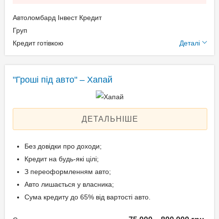
Свідоцтво про реєстрацію
Автоломбард Інвест Кредит
транспортного засобу;
Додаткові умови
Груп
Довіреність на право
Кредит готівкою
Деталі
розпорядження авто.
Щомісячна комісія: 0.00%
Застава: Автотранспорт
Спосіб погашення:
"Гроші під авто" – Хапай
Вік позичальника
Aннуітет
Дострокове погашення:
від 21 до 65
Дострокове без штрафів
ДЕТАЛЬНІШЕ
Без страхування
Без довідки про доходи;
Кредит на будь-які цілі;
Способи погашення
З переоформленням авто;
кредиту
Авто лишається у власника;
На розрахунковий
Сума кредиту до 65% від вартості авто.
рахунок;