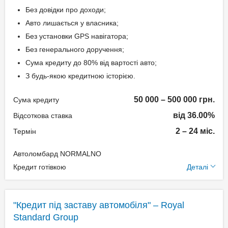
Спосіб погашення:
Без довідки про доходи;
Класичний
Авто лишається у власника;
Дострокове погашення:
Без установки GPS навігатора;
Дострокове без штрафів
Без генерального доручення;
Без страхування
Сума кредиту до 80% від вартості авто;
З будь-якою кредитною історією.
Способи погашення
50 000 – 500 000 грн.
Сума кредиту
кредиту
від 36.00%
Відсоткова ставка
Рівними частинами або в кінці
2 – 24 міс.
Термін
терміну.
Автоломбард NORMALNO
Додаткові умови
Документи та
Кредит готівкою
Деталі
підтвердження доходу
Одноразова комісія:
Нотаріальне оформлення
Паспорт;
"Кредит під заставу автомобіля" – Royal
по тарифам нотаріуса
Ідентифікаційний номер;
Standard Group