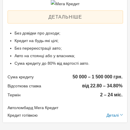
Aннуітет
Спосіб погашення:
ДЕТАЛЬНІШЕ
Класичний
Дострокове погашення:
Без довідки про доходи;
Дострокове без штрафів
Кредит на будь-які цілі;
Без страхування
Без перереєстрації авто;
Авто на стоянці або у власника;
Сума кредиту до 80% від вартості авто.
Способи погашення
кредиту
50 000 – 1 500 000 грн.
Сума кредиту
від 22.80 – 34.80%
На розрахунковий
Відсоткова ставка
рахунок;
2 – 24 міс.
Термін
Готівкою в офісі компанії.
Автоломбард Мега Кредит
Додаткові умови
Кредит готівкою
Деталі
Документи та
Щомісячна комісія: 0.00%
підтвердження доходу