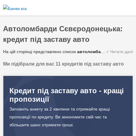
Перейти
до
основного
вмісту
Автоломбарди Сєвєродонецька:
кредит під заставу авто
На цій сторінці представлено список
автоломбардів Сєвєродонецька
Читати далі
Ми підібрали для вас 11 кредитів під заставу авто
Зведена таблиця умов за якими можна отримати гроші під заставу автомобіля або спецтехніки від автоломбардів у Сєвєродонецьку:
✔️ Сума кредиту
56 000 - 2 500 000 грн.
Кредит під заставу авто - кращі
пропозиції
✔️ Процентна ставка
6 - 45% в рік
Заповніть анкету за 2 хвилини та отримайте кращі
✔️ Строк кредитування
1 - 5 років
пропозиції по кредиту. Ви зекономите свій час та
збільшите шанс отримати гроші.
✔️ Валюта
Гривня