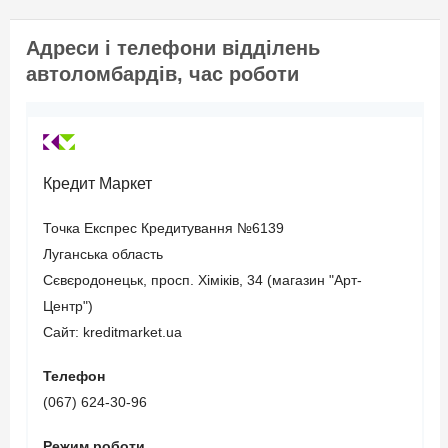
страхування цивільно-
правової відповідальності
Адреси і телефони відділень
(термін дії повинен
автоломбардів, час роботи
закінчуватися не пізніше
3-х місяців з моменту
звернення).
Кредит Маркет
Вік позичальника
Точка Експрес Кредитування №6139
Луганська область
від 21 до 65
Сєвєродонецьк, просп. Хіміків, 34 (магазин "Арт-
Центр")
Сайт: kreditmarket.ua
Телефон
(067) 624-30-96
Режим роботи