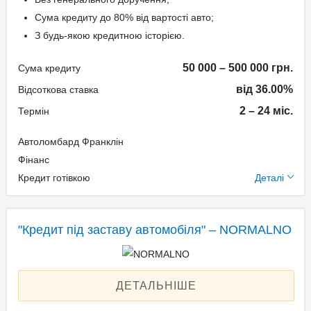
підтвердження доходу
Сума кредиту до 80% від вартості авто;
З будь-якою кредитною історією.
Паспорт;
Ідентифікаційний номер
50 000 – 500 000 грн.
Сума кредиту
(РНОКПП);
від 36.00%
Відсоткова ставка
Свідоцтво про реєстрацію
транспортного засобу.
2 – 24 міс.
Термін
Автоломбард Франклін
Додаткові умови
Фінанс
Кредит готівкою
Деталі
Одноразова комісія:
Нотаріальне оформлення
по тарифам нотаріуса
"Кредит під заставу автомобіля" – NORMALNO
Щомісячна комісія: 3.00%
Застава: Автотранспорт
Спосіб погашення:
ДЕТАЛЬНІШЕ
Aннуітет