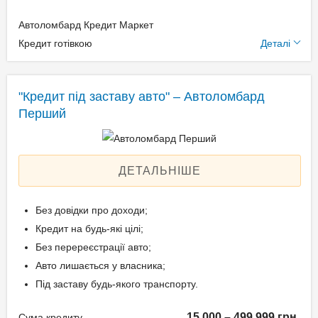
Автоломбард Кредит Маркет
Додаткові умови
Кредит готівкою
Деталі
Щомісячна комісія: 0.00%
Застава: Автотранспорт
"Кредит під заставу авто" – Автоломбард
Спосіб погашення:
Перший
Aннуітет
Спосіб погашення:
Класичний
ДЕТАЛЬНІШЕ
Дострокове погашення:
Дострокове без штрафів
Без довідки про доходи;
Без страхування
Кредит на будь-які цілі;
Без перереєстрації авто;
Авто лишається у власника;
Способи погашення
Під заставу будь-якого транспорту.
кредиту
15 000 – 499 999 грн.
Сума кредиту