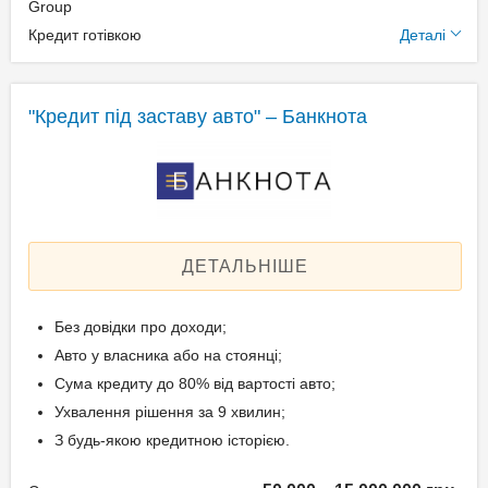
підтвердження доходу
Додаткові умови
Group
Кредит готівкою
Деталі
Паспорт;
Щомісячна комісія: 0.00%
Ідентифікаційний номер;
Застава: Автотранспорт
Техпаспорт на авто.
Спосіб погашення:
"Кредит під заставу авто" – Банкнота
Aннуітет
Спосіб погашення:
Вік позичальника
Класичний
Дострокове погашення:
від 21 до 65
Дострокове без штрафів
ДЕТАЛЬНІШЕ
Без страхування
Без довідки про доходи;
Документи та
Авто у власника або на стоянці;
підтвердження доходу
Сума кредиту до 80% від вартості авто;
Ухвалення рішення за 9 хвилин;
Паспорт;
З будь-якою кредитною історією.
Ідентифікаційний номер;