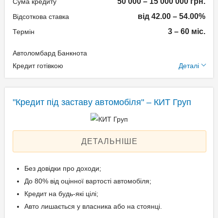
50 000 – 15 000 000 грн.
Техпаспорт на авто.
Сума кредиту
від 42.00 – 54.00%
Відсоткова ставка
3 – 60 міс.
Термін
Вік позичальника
Автоломбард Банкнота
від 21 до 69
Додаткові умови
Кредит готівкою
Деталі
Щомісячна комісія: 0.00%
Застава: Автотранспорт
"Кредит під заставу автомобіля" – КИТ Груп
Спосіб погашення:
Aннуітет
Спосіб погашення:
ДЕТАЛЬНІШЕ
Класичний
Дострокове погашення:
Без довідки про доходи;
Дострокове без штрафів
До 80% від оцінної вартості автомобіля;
Без страхування
Кредит на будь-які цілі;
Авто лишається у власника або на стоянці.