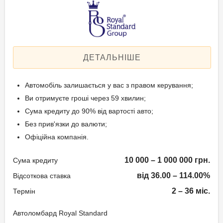
Щомісячна комісія: 3.00%
Техпаспорт на авто.
Застава: Автотранспорт
Спосіб погашення:
Вік позичальника
Aннуітет
Спосіб погашення:
ДЕТАЛЬНІШЕ
від 21 до 65
Класичний
Дострокове погашення:
Автомобіль залишається у вас з правом керування;
Дострокове без штрафів
Ви отримуєте гроші через 59 хвилин;
Без страхування
Сума кредиту до 90% від вартості авто;
Без прив'язки до валюти;
Офіційна компанія.
Способи погашення
кредиту
10 000 – 1 000 000 грн.
Сума кредиту
Рівними частинами або в кінці
від 36.00 – 114.00%
Відсоткова ставка
терміну.
2 – 36 міс.
Термін
Документи та
Автоломбард Royal Standard