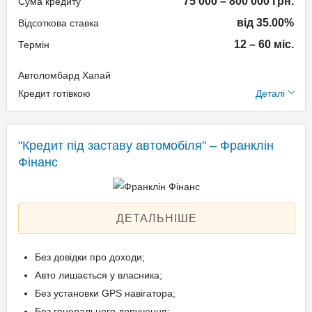
75 000 – 800 000 грн.
Сума кредиту
від 35.00%
Відсоткова ставка
Документи та
12 – 60 міс.
Термін
підтвердження доходу
Автоломбард Хапай
Паспорт громадянина
Додаткові умови
Кредит готівкою
Деталі
України;
Технічний паспорт на
Одноразова комісія: 1,5%
авто;
Щомісячна комісія: 0.00%
"Кредит під заставу автомобіля" – Франклін
Ідентифікаційний номер.
Застава: Автотранспорт
Фінанс
Спосіб погашення:
Aннуітет
Вік позичальника
Дострокове погашення:
ДЕТАЛЬНІШЕ
Дострокове без штрафів
від 18 до 65
Без страхування
Без довідки про доходи;
Авто лишається у власника;
Без установки GPS навігатора;
Документи та
Без генерального доручення;