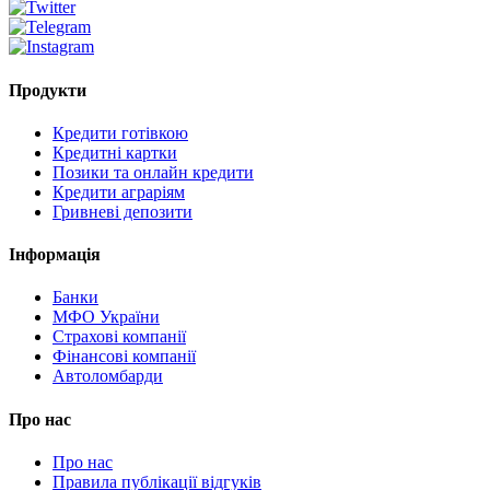
Продукти
Кредити готівкою
Кредитні картки
Позики та онлайн кредити
Кредити аграріям
Гривневі депозити
Інформація
Банки
МФО України
Страхові компанії
Фінансові компанії
Автоломбарди
Про нас
Про нас
Правила публікації відгуків