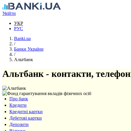
Перейти до основного вмісту
Увійти
УКР
РУС
Banki.ua
/
Банки України
/
Альтбанк
Альтбанк - контакти, телефон
Про банк
Кредити
Кредитні картки
Дебетові картки
Депозити
Відгуки