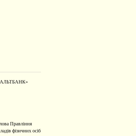
«АЛЬТБАНК»
олова Правління
адів фізичних осіб