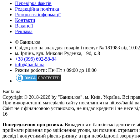
Перевірка фактів
Редакційна політика
Розкриття інформації
Контакти
Вакансії
Реклама
© Банки.юа
Свідоцтво на знак для товарів і послуг № 181983 від 10.
м. Ірпінь, вул. Миколи Руденка, 19б, к.8
+38 (095) 692-58-84
info@banki.ua
Режим роботи: Пн-Пт з 09:00 до 18:00
Banki.ua
Copyright © 2018-2026 by "Банки.юа". м. Київ, Україна. Всі пра
При використанні матеріалів сайту посилання на https://banki.ua
Сайт не є фінансовою установою, не видає кредити і не несе ві
16+
Попередження про ризики.
Вкладення в банківські депозити аб
приймати рішення про здійснення угоди, ви повинні отримати по
досвід і допустимий рівень ризику, а при необхідності звернут