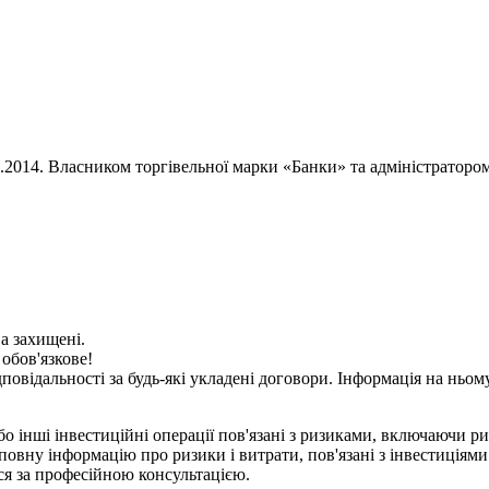
02.2014. Власником торгівельної марки «Банки» та адміністратор
ва захищені.
 обов'язкове!
дповідальності за будь-які укладені договори. Інформація на нь
о інші інвестиційні операції пов'язані з ризиками, включаючи ри
вну інформацію про ризики і витрати, пов'язані з інвестиціями 
ися за професійною консультацією.