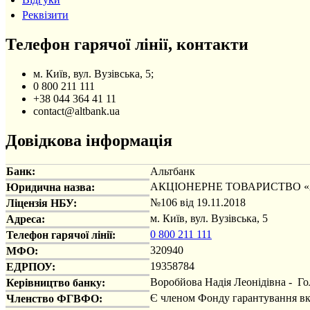
Реквізити
Телефон гарячої лінії, контакти
м. Київ, вул. Вузівська, 5;
0 800 211 111
+38 044 364 41 11
contact@altbank.ua
Довідкова інформація
Банк:
Альтбанк
АКЦІОНЕРНЕ ТОВАРИСТВО 
Юридична назва:
№106 від 19.11.2018
Ліцензія НБУ:
м. Київ, вул. Вузівська, 5
Адреса:
0 800 211 111
Телефон гарячої лінії:
320940
МФО:
19358784
ЕДРПОУ:
Воробйова Надія Леонідівна - Г
Керівництво банку:
Є членом Фонду гарантування вкл
Членство ФГВФО: