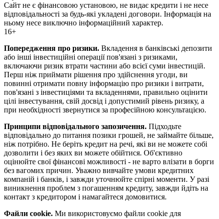
Сайт не є фінансовою установою, не видає кредити і не несе
відповідальності за будь-які укладені договори. Інформація на
ньому несе виключно інформаційний характер.
16+
Попередження про ризики.
Вкладення в банківські депозити
або інші інвестиційні операції пов'язані з ризиками,
включаючи ризик втрати частини або всієї суми інвестицій.
Перш ніж приймати рішення про здійснення угоди, ви
повинні отримати повну інформацію про ризики і витрати,
пов'язані з інвестиціями та вкладеннями, правильно оцінити
цілі інвестування, свій досвід і допустимий рівень ризику, а
при необхідності звернутися за професійною консультацією.
Принципи відповідального запозичення.
Підходьте
відповідально до питання позики грошей, не займайте більше,
ніж потрібно. Не беріть кредит на речі, які ви не можете собі
дозволити і без яких ви можете обійтися. Об'єктивно
оцінюйте свої фінансові можливості - не варто влізати в борги
без вагомих причин. Уважно вивчайте умови кредитних
компаній і банків, і завжди уточнюйте спірні моменти. У разі
виникнення проблем з погашенням кредиту, завжди йдіть на
контакт з кредитором і намагайтеся домовитися.
Файли cookie.
Ми використовуємо файли cookie для