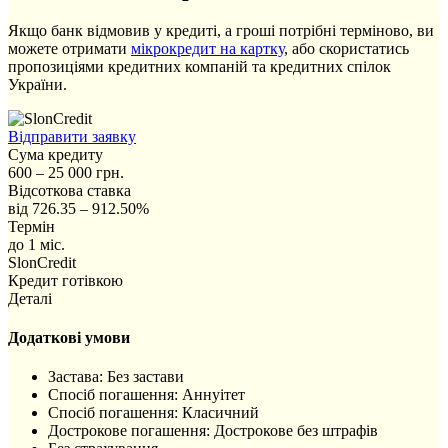
Якщо банк відмовив у кредиті, а гроші потрібні терміново, ви
можете отримати
мікрокредит на картку
, або скористатись
пропозиціями кредитних компаній та кредитних спілок
України.
Відправити заявку
Сума кредиту
600 – 25 000 грн.
Відсоткова ставка
від 726.35 – 912.50%
Термін
до 1 міс.
SlonCredit
Кредит готівкою
Деталі
Додаткові умови
Застава: Без застави
Спосіб погашення: Aннуітет
Спосіб погашення: Класичний
Дострокове погашення: Дострокове без штрафів