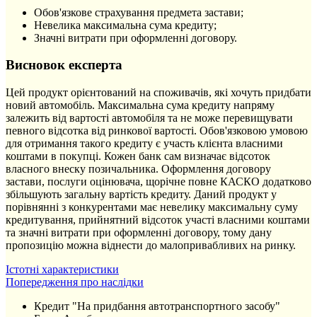
Обов'язкове страхування предмета застави;
Невелика максимальна сума кредиту;
Значні витрати при оформленні договору.
Висновок експерта
Цей продукт орієнтований на споживачів, які хочуть придбати
новий автомобіль. Максимальна сума кредиту напряму
залежить від вартості автомобіля та не може перевищувати
певного відсотка від ринкової вартості. Обов'язковою умовою
для отримання такого кредиту є участь клієнта власними
коштами в покупці. Кожен банк сам визначає відсоток
власного внеску позичальника. Оформлення договору
застави, послуги оцінювача, щорічне повне КАСКО додатково
збільшують загальну вартість кредиту. Даний продукт у
порівнянні з конкурентами має невелику максимальну суму
кредитування, прийнятний відсоток участі власними коштами
та значні витрати при оформленні договору, тому дану
пропозицію можна віднести до малопривабливих на ринку.
Істотні характеристики
Попередження про наслідки
Кредит "На придбання автотранспортного засобу"