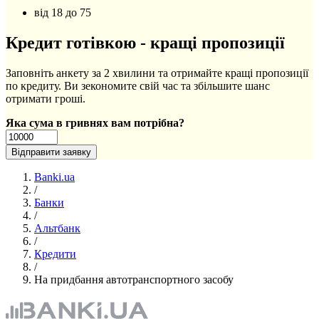
від 18 до 75
Кредит готівкою - кращі пропозиції
Заповніть анкету за 2 хвилини та отримайте кращі пропозиції
по кредиту. Ви зекономите свій час та збільшите шанс
отримати гроші.
Яка сума в гривнях вам потрібна?
Banki.ua
/
Банки
/
Альтбанк
/
Кредити
/
На придбання автотранспортного засобу