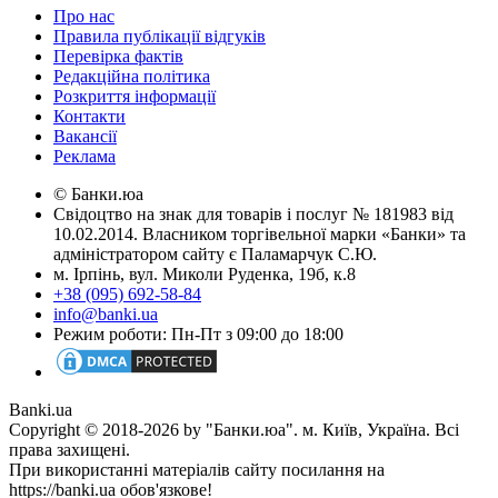
Про нас
Правила публікації відгуків
Перевірка фактів
Редакційна політика
Розкриття інформації
Контакти
Вакансії
Реклама
© Банки.юа
Свідоцтво на знак для товарів і послуг № 181983 від
10.02.2014. Власником торгівельної марки «Банки» та
адміністратором сайту є Паламарчук С.Ю.
м. Ірпінь, вул. Миколи Руденка, 19б, к.8
+38 (095) 692-58-84
info@banki.ua
Режим роботи: Пн-Пт з 09:00 до 18:00
Banki.ua
Copyright © 2018-2026 by "Банки.юа". м. Київ, Україна. Всі
права захищені.
При використанні матеріалів сайту посилання на
https://banki.ua обов'язкове!