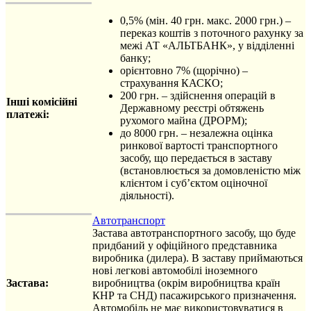
0,5% (мін. 40 грн. макс. 2000 грн.) –
переказ коштів з поточного рахунку за
межі АТ «АЛЬТБАНК», у відділенні
банку;
орієнтовно 7% (щорічно) –
страхування КАСКО;
200 грн. – здійснення операцій в
Інші комісійні
Державному реєстрі обтяжень
платежі:
рухомого майна (ДРОРМ);
до 8000 грн. – незалежна оцінка
ринкової вартості транспортного
засобу, що передається в заставу
(встановлюється за домовленістю між
клієнтом і суб’єктом оціночної
діяльності).
Автотранспорт
Застава автотранспортного засобу, що буде
придбаний у офіційного представника
виробника (дилера). В заставу приймаються
нові легкові автомобілі іноземного
Застава:
виробництва (окрім виробництва країн
КНР та СНД) пасажирського призначення.
Автомобіль не має використовуватися в