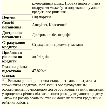
комерційних цілях. Порука іншого члена
подружжя може бути додатковою умовою
кредитного рішення.
Під поруки
Поруки:
Спосіб
Aннуітет, Класичний
погашення:
Дострокове
Дострокове без штрафів
погашення:
Страхування
Страхування предмету застави
кредиту:
Прийняття
до 14 днів
рішення по
кредиту:
Реальна річна
47,82%
*
відсоткова
ставка:
* – Реальна річна процентна ставка – загальні витрати за
споживчим кредитом, пов`язані з обслуговуванням,
оформленням і супроводом договору кредитування, виражені
у процентах річних від загального розміру виданого кредиту.
Також на розмір реальної ставки може впливати кредитний
рейтинг клієнта.