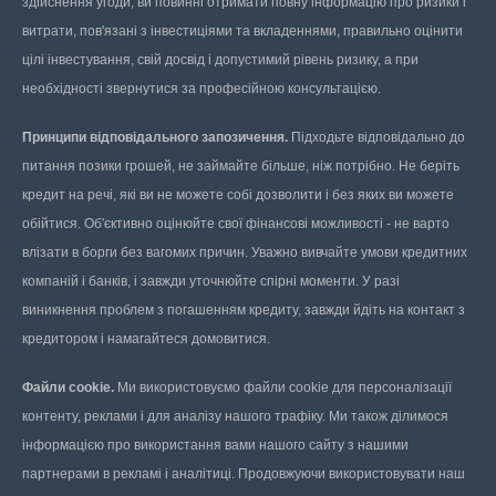
здійснення угоди, ви повинні отримати повну інформацію про ризики і
витрати, пов'язані з інвестиціями та вкладеннями, правильно оцінити
цілі інвестування, свій досвід і допустимий рівень ризику, а при
необхідності звернутися за професійною консультацією.
Принципи відповідального запозичення.
Підходьте відповідально до
питання позики грошей, не займайте більше, ніж потрібно. Не беріть
кредит на речі, які ви не можете собі дозволити і без яких ви можете
обійтися. Об'єктивно оцінюйте свої фінансові можливості - не варто
влізати в борги без вагомих причин. Уважно вивчайте умови кредитних
компаній і банків, і завжди уточнюйте спірні моменти. У разі
виникнення проблем з погашенням кредиту, завжди йдіть на контакт з
кредитором і намагайтеся домовитися.
Файли cookie.
Ми використовуємо файли cookie для персоналізації
контенту, реклами і для аналізу нашого трафіку. Ми також ділимося
інформацією про використання вами нашого сайту з нашими
партнерами в рекламі і аналітиці. Продовжуючи використовувати наш