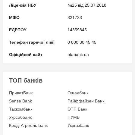
Ліцензія НБУ
№25 від 25.07.2018
МФО
321723
ЕДРПОУ
14359845
Телефон гарячої лінії
0 800 30 45 45
Офіційний сайт
btabank.ua
ТОП банків
ПриватБанк
Ощадбанк
Sense Bank
Райффайзен Банк
Таскомбанк
ОТП Банк
Укрсиббанк
ПУМБ
Креді Агріколь Банк
Укргазбанк